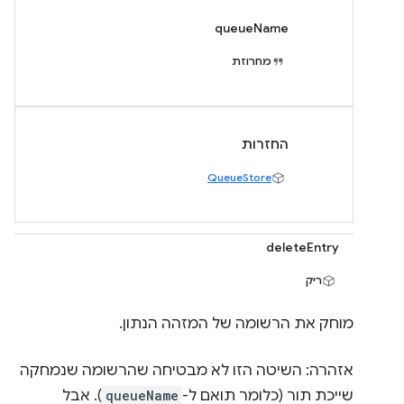
queueName
מחרוזת
החזרות
QueueStore
deleteEntry
ריק
מוחק את הרשומה של המזהה הנתון.
אזהרה: השיטה הזו לא מבטיחה שהרשומה שנמחקה
שייכת תור (כלומר תואם ל-
queueName
). אבל