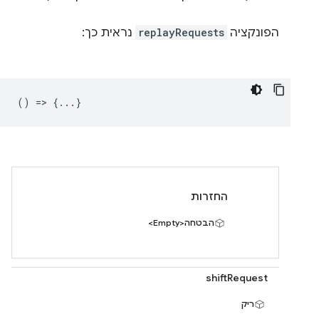
הפונקציה
replayRequests
נראית כך:
() => {...}
החזרות
הבטחה<Empty>
shiftRequest
ריק