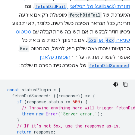
חוזרת (callback) של הפלאגין
fetchDidFail
, וגם
המערכת של
fetchDidFail
מופעלת רק אם אירעה
חריגה, ככל הנראה הסיבה כשל רשת. כלומר, לא יתבצע
ניסיון חוזר לבקשות אם תשובה שהתקבלה עם
סטטוס
שגיאה
4xx
או
5xx
. אם ברצונך לנסות שוב את כל
הבקשות שהתוצאה שלהן היא, למשל, הסטטוס
5xx
,
אפשר לעשות את זה על ידי
הוספת פלאגין
fetchDidSucceed
של אסטרטגיית הפרסום שלכם:
const
statusPlugin
=
{
fetchDidSucceed
:
({
response
})
=
>
{
if
(
response
.
status
>
=
500
)
{
// Throwing anything here will trigger fetchDi
throw
new
Error
(
'Server error.'
);
}
// If it's not 5xx, use the response as-is.
return
response
;