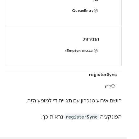
QueueEntry
החזרות
הבטחה<Empty>
registerSync
ריק
רושם אירוע סנכרון עם תג ייחודי למופע הזה.
הפונקציה
registerSync
נראית כך: