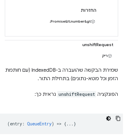
החזרות
Promise&lt;number&gt;
unshiftRequest
ריק
שמירת הבקשה שהועברה ב-IndexedDB (עם חותמת
הזמן וכל מטא-נתונים) בתחילת התור.
הפונקציה
unshiftRequest
נראית כך:
(
entry
:
QueueEntry
) => {...}