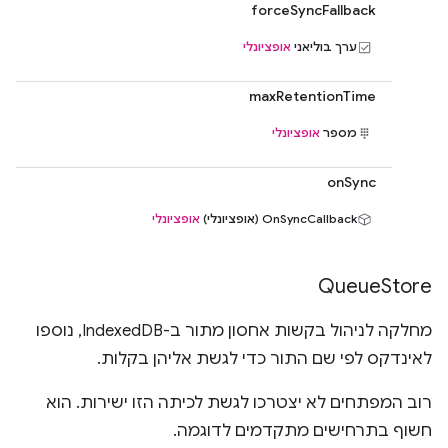
forceSyncFallback
ערך בוליאני
אופציונלי
maxRetentionTime
מספר
אופציונלי
onSync
OnSyncCallback (אופציונלי)
אופציונלי
Queue
Store
מחלקה לניהול בקשות אחסון מתור ב-IndexedDB, נוספו
לאינדקס לפי שם התור כדי לגשת אליהן בקלות.
רוב המפתחים לא יצטרכו לגשת לכיתה הזו ישירות. הוא
חשוף בתרחישים מתקדמים לדוגמה.