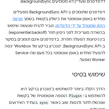
לדפדפנים שעדיין לא מטמיעים BackgroundSync.
דפדפנים שתומכים ב-BackgroundSync API מפעילים
מחדש באופן אוטומטי את כישלון בקשות בשמך
מרווח
הזמן שמנוהל על ידי הדפדפן
, סביר להניח שנעשה שימוש
בהשהיה מעריכית לפני ניסיון חוזר (exponential backoff)
בין ניסיונות הפעלה חוזרת. בדפדפנים אינם תומכים במקור
ב-BackgroundSync API, 'סנכרון ברקע של Workbox' ינסה
להפעיל מחדש באופן אוטומטי בכל פעם שה-Service
Worker מופעל.
שימוש בסיסי
הדרך הקלה ביותר להשתמש ב'סנכרון ברקע' היא
להשתמש ב-
Plugin
הוספה אוטומטית של בקשות
שנכשלו לתור ולנסות שוב כאשר
sync
בעתיד האירועים