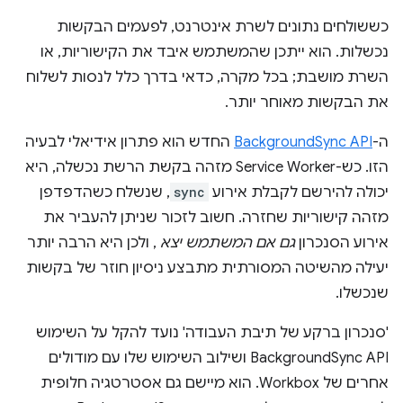
כששולחים נתונים לשרת אינטרנט, לפעמים הבקשות
נכשלות. הוא ייתכן שהמשתמש איבד את הקישוריות, או
השרת מושבת; בכל מקרה, כדאי בדרך כלל לנסות לשלוח
את הבקשות מאוחר יותר.
ה-
BackgroundSync API
החדש הוא פתרון אידיאלי לבעיה
הזו. כש-Service Worker מזהה בקשת הרשת נכשלה, היא
יכולה להירשם לקבלת אירוע
sync
, שנשלח כשהדפדפן
מזהה קישוריות שחזרה. חשוב לזכור שניתן להעביר את
אירוע הסנכרון
גם אם המשתמש יצא
, ולכן היא הרבה יותר
יעילה מהשיטה המסורתית מתבצע ניסיון חוזר של בקשות
שנכשלו.
'סנכרון ברקע של תיבת העבודה' נועד להקל על השימוש
BackgroundSync API ושילוב השימוש שלו עם מודולים
אחרים של Workbox. הוא מיישם גם אסטרטגיה חלופית