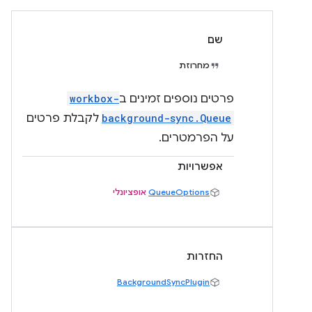
שם
מחרוזת
פרטים נוספים זמינים ב
workbox-
background-sync.Queue
לקבלת פרטים
על הפרמטרים.
אפשרויות
QueueOptions
אופציונלי
החזרות
BackgroundSyncPlugin