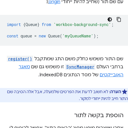
עם שם תור (שחייב להיות ייחודי
origin
):
import
{
Queue
}
from
'workbox-background-sync'
;
const
queue
=
new
Queue
(
'myQueueName'
);
שם התור משמש כחלק משם התג שמתקבל
register()
ברחבי העולם
SyncManager
זו משמש גם שם
מאגר
האובייקטים
של מסד הנתונים IndexedDB.
הערה:
לא חשוב לדעת את הפרטים שלמעלה, אבל אלה הסיבה שם
התור חייב להיות ייחודי למקור.
הוספת בקשה לתור