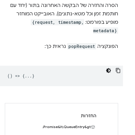
הסרה והחזרה של הבקשה האחרונה בתור (יחד עם
חותמת זמן וכל מטא-נתונים). האובייקט המוחזר
מופיע בפורמט:
{request, timestamp,
metadata}
הפונקציה
popRequest
נראית כך:
() => {...}
החזרות
Promise&lt;QueueEntry&gt;