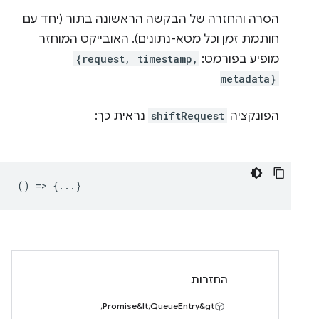
הסרה והחזרה של הבקשה הראשונה בתור (יחד עם
חותמת זמן וכל מטא-נתונים). האובייקט המוחזר
מופיע בפורמט:
{request, timestamp,
metadata}
הפונקציה
shiftRequest
נראית כך:
() => {...}
החזרות
Promise&lt;QueueEntry&gt;