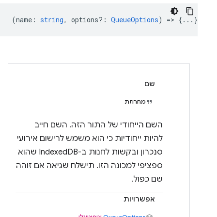
(
name
:
string
,
options?
:
QueueOptions
) => {...}
שם
מחרוזת
השם הייחודי של התור הזה. השם חייב
להיות ייחודיות כי הוא משמש לרישום אירועי
סנכרון ובקשות לחנות ב-IndexedDB שהוא
ספציפי למכונה הזו. תישלח שגיאה אם זוהה
שם כפול.
אפשרויות
QueueOptions
אופציונלי