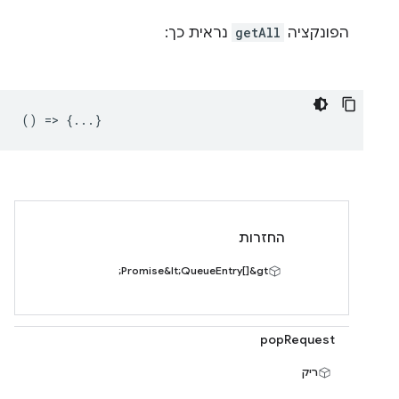
הפונקציה
getAll
נראית כך:
() => {...}
החזרות
Promise&lt;QueueEntry[]&gt;
popRequest
ריק