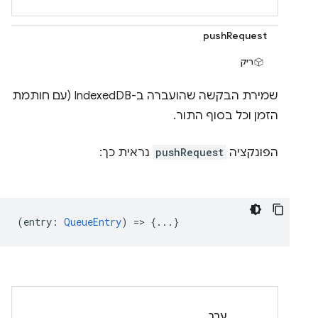
pushRequest
ריק
שמירת הבקשה שהועברה ב-IndexedDB (עם חותמת
הזמן וכל בסוף התור.
הפונקציה
pushRequest
נראית כך:
(
entry
:
QueueEntry
) => {...}
ערך