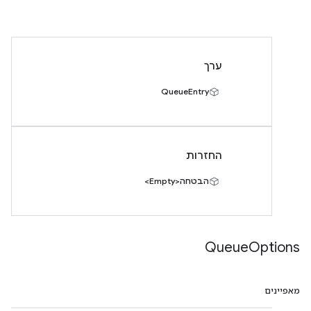
ערך
QueueEntry
החזרות
הבטחה<Empty>
Queue
Options
מאפיינים