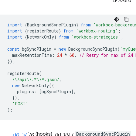
מופעלים.
import
{
BackgroundSyncPlugin
}
from
'workbox-backgrou
import
{
registerRoute
}
from
'workbox-routing'
;
import
{
NetworkOnly
}
from
'workbox-strategies'
;
const
bgSyncPlugin
=
new
BackgroundSyncPlugin
(
'myQue
maxRetentionTime
:
24
*
60
,
// Retry for max of 24 
});
registerRoute
(
/\/api\/.*\/*.json/
,
new
NetworkOnly
({
plugins
:
[
bgSyncPlugin
],
}),
'POST'
);
BackgroundSyncPlugin
קטעי הוק (hooks) אל
קריאה