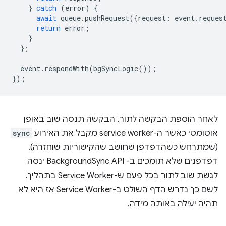
}
catch
(
error
)
{
await
queue
.
pushRequest
({
request
:
event
.
reques
return
error
;
}
};
event
.
respondWith
(
bgSyncLogic
());
});
לאחר הוספת הבקשה לתור, הבקשה תנסה שוב באופן
אוטומטי כאשר ה-service worker מקבל את האירוע
sync
(שמתרחש כשהדפדפן שחושב שהקישוריות שוחזרה).
דפדפנים שלא תומכים ב- BackgroundSync API ינסה
לגשת שוב לתור בכל פעם ש-Service Worker בתהליך.
לשם כך נדרש הדף השולט ב-Service Worker אז היא לא
תהיה יעילה באותה מידה.