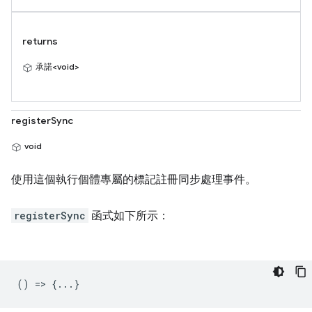
returns
承諾<void>
registerSync
void
使用這個執行個體專屬的標記註冊同步處理事件。
registerSync
函式如下所示：
() => {...}