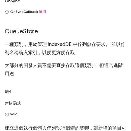
OnSync
OnSyncCallback
選用
Queue
Store
一種類別，用於管理 IndexedDB 中佇列儲存要求。 並以佇
列名稱編入索引，以便更方便存取
大部分的開發人員不需要直接存取這個類別； 但適合進階
用途
屬性
建構函式
void
建立這個執行個體與佇列執行個體的關聯，讓新增的項目可