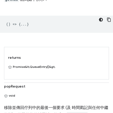
() => {...}
returns
Promise&lt;QueueEntry[]&gt;
popRequest
void
移除並傳回佇列中的最後一個要求 (及 時間戳記與任何中繼