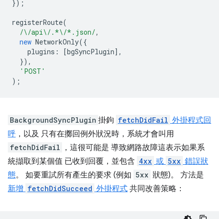
});
registerRoute
(
/\/api\/.*\/*.json/
,
new
NetworkOnly
({
plugins
:
[
bgSyncPlugin
],
}),
'POST'
);
BackgroundSyncPlugin
掛鉤
fetchDidFail
外掛程式回
呼
，以及 只有在擲回例外狀況時，系統才會叫用
fetchDidFail
，這很可能是 導致網路故障這表示如果系
統擷取到某個值 已收到回覆，並包含
4xx
或
5xx
錯誤狀
態
。 如要重試所有產生的要求 (例如
5xx
狀態)。 方法是
新增
fetchDidSucceed
外掛程式
共同改善策略：