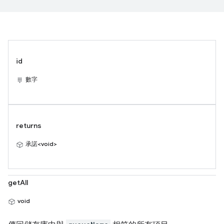
id
數字
returns
承諾<void>
getAll
void