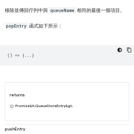
移除並傳回佇列中與
queueName
相符的最後一個項目。
popEntry
函式如下所示：
() => {...}
returns
Promise&lt;QueueStoreEntry&gt;
pushEntry