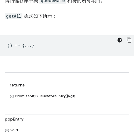
傳回儲存庫中與
queueName
相符的所有項目。
getAll
函式如下所示：
() => {...}
returns
Promise&lt;QueueStoreEntry[]&gt;
popEntry
void