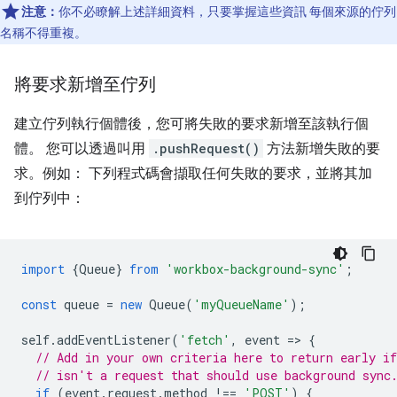
注意：
你不必瞭解上述詳細資料，只要掌握這些資訊 每個來源的佇列
名稱不得重複。
將要求新增至佇列
建立佇列執行個體後，您可將失敗的要求新增至該執行個
體。 您可以透過叫用
.pushRequest()
方法新增失敗的要
求。例如： 下列程式碼會擷取任何失敗的要求，並將其加
到佇列中：
import
{
Queue
}
from
'workbox-background-sync'
;
const
queue
=
new
Queue
(
'myQueueName'
);
self
.
addEventListener
(
'fetch'
,
event
=
>
{
// Add in your own criteria here to return early if
// isn't a request that should use background sync
if
(
event
.
request
.
method
!==
'POST'
)
{