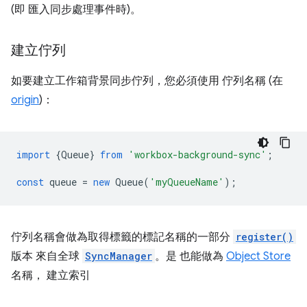
(即 匯入同步處理事件時)。
建立佇列
如要建立工作箱背景同步佇列，您必須使用 佇列名稱 (在
origin
)：
import
{
Queue
}
from
'workbox-background-sync'
;
const
queue
=
new
Queue
(
'myQueueName'
);
佇列名稱會做為取得標籤的標記名稱的一部分
register()
版本 來自全球
SyncManager
。是 也能做為
Object Store
名稱， 建立索引