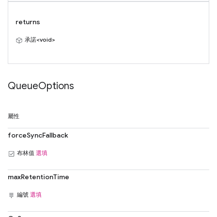
returns
承諾<void>
Queue
Options
屬性
forceSyncFallback
布林值
選填
maxRetentionTime
編號
選填