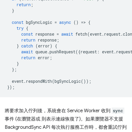
return
;
}
const
bgSyncLogic
=
async
()
=
>
{
try
{
const
response
=
await
fetch
(
event
.
request
.
clo
return
response
;
}
catch
(
error
)
{
await
queue
.
pushRequest
({
request
:
event
.
reques
return
error
;
}
};
event
.
respondWith
(
bgSyncLogic
());
});
將要求加入佇列後，系統會在 Service Worker 收到
sync
事件 (在瀏覽器或 則表示連線恢復了)。如果瀏覽器不支援
BackgroundSync API 每次執行服務工作時，都會重試佇列