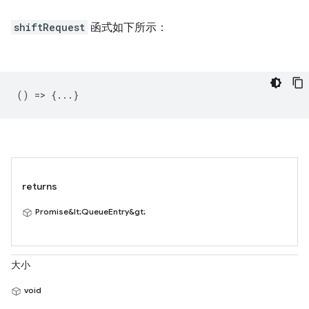
shiftRequest
函式如下所示：
() => {...}
returns
Promise&lt;QueueEntry&gt;
大小
void