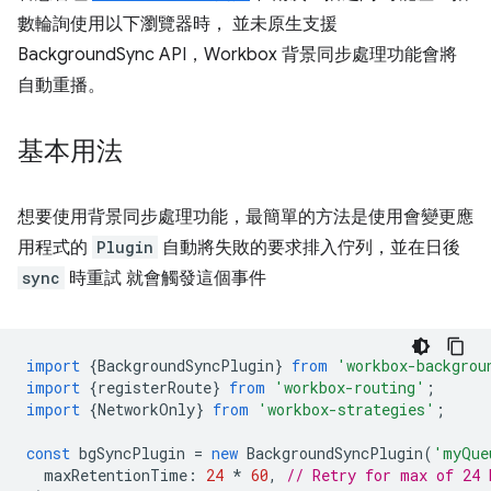
數輪詢使用以下瀏覽器時， 並未原生支援
BackgroundSync API，Workbox 背景同步處理功能會將
自動重播。
基本用法
想要使用背景同步處理功能，最簡單的方法是使用會變更應
用程式的
Plugin
自動將失敗的要求排入佇列，並在日後
sync
時重試 就會觸發這個事件
import
{
BackgroundSyncPlugin
}
from
'workbox-backgrou
import
{
registerRoute
}
from
'workbox-routing'
;
import
{
NetworkOnly
}
from
'workbox-strategies'
;
const
bgSyncPlugin
=
new
BackgroundSyncPlugin
(
'myQue
maxRetentionTime
:
24
*
60
,
// Retry for max of 24 