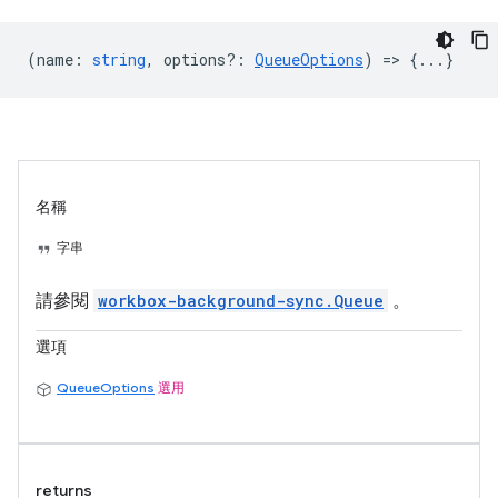
(
name
:
string
,
options?
:
QueueOptions
) => {...}
名稱
字串
請參閱
workbox-background-sync.Queue
。
選項
QueueOptions
選用
returns