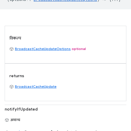
विकल्प
BroadcastCacheUpdateOptions
optional
returns
BroadcastCacheUpdate
notifyIfUpdated
अमान्य