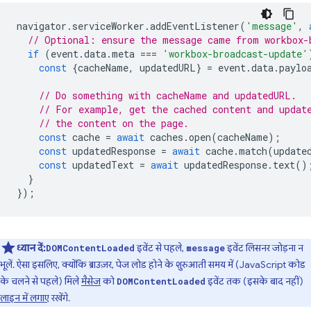
navigator
.
serviceWorker
.
addEventListener
(
'message'
,
// Optional: ensure the message came from workbox-
if
(
event
.
data
.
meta
===
'workbox-broadcast-update'
const
{
cacheName
,
updatedURL
}
=
event
.
data
.
paylo
// Do something with cacheName and updatedURL.
// For example, get the cached content and updat
// the content on the page.
const
cache
=
await
caches
.
open
(
cacheName
);
const
updatedResponse
=
await
cache
.
match
(
update
const
updatedText
=
await
updatedResponse
.
text
()
}
});
ध्यान दें:
इवेंट से पहले,
इवेंट लिसनर जोड़ना न
DOMContentLoaded
message
भूलें. ऐसा इसलिए, क्योंकि ब्राउज़र, पेज लोड होने के शुरुआती समय में (JavaScript कोड
के चलने से पहले) मिले
मैसेज
को
इवेंट तक (इसके बाद नहीं)
DOMContentLoaded
लाइन में लगाए
रखेंगे.