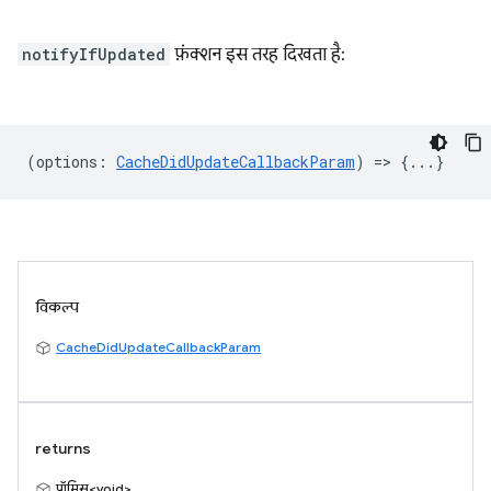
notifyIfUpdated
फ़ंक्शन इस तरह दिखता है:
(
options
:
CacheDidUpdateCallbackParam
) => {...}
विकल्प
CacheDidUpdateCallbackParam
returns
प्रॉमिस<void>