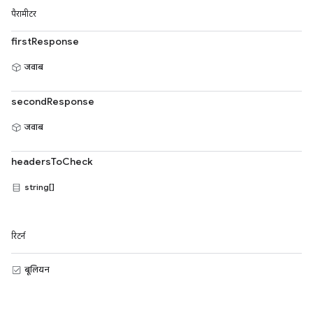
पैरामीटर
firstResponse
जवाब
secondResponse
जवाब
headersToCheck
string[]
रिटर्न
बूलियन