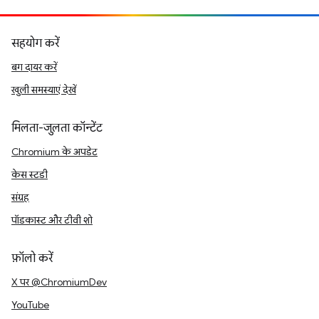
सहयोग करें
बग दायर करें
खुली समस्याएं देखें
मिलता-जुलता कॉन्टेंट
Chromium के अपडेट
केस स्टडी
संग्रह
पॉडकास्ट और टीवी शो
फ़ॉलो करें
X पर @ChromiumDev
YouTube