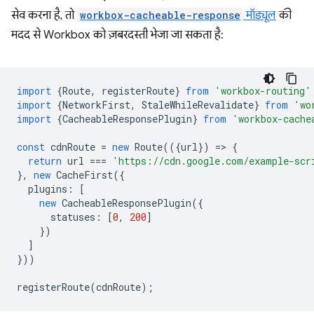
सेव करना है, तो
workbox-cacheable-response
मॉड्यूल
की
मदद से Workbox को ज़बरदस्ती भेजा जा सकता है:
import
{
Route
,
registerRoute
}
from
'workbox-routing'
import
{
NetworkFirst
,
StaleWhileRevalidate
}
from
'wo
import
{
CacheableResponsePlugin
}
from
'workbox-cache
const
cdnRoute
=
new
Route
(({
url
})
=
>
{
return
url
===
'https://cdn.google.com/example-scr
},
new
CacheFirst
({
plugins
:
[
new
CacheableResponsePlugin
({
statuses
:
[
0
,
200
]
})
]
}))
registerRoute
(
cdnRoute
);