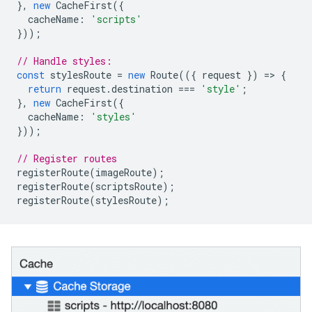
},
new
CacheFirst
({
cacheName
:
'scripts'
}));
// Handle styles:
const
stylesRoute
=
new
Route
(({
request
})
=
>
{
return
request
.
destination
===
'style'
;
},
new
CacheFirst
({
cacheName
:
'styles'
}));
// Register routes
registerRoute
(
imageRoute
);
registerRoute
(
scriptsRoute
);
registerRoute
(
stylesRoute
);