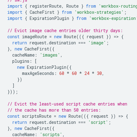
import
{
registerRoute
,
Route
}
from
'workbox-routin
import
{
CacheFirst
}
from
'workbox-strategies'
;
import
{
ExpirationPlugin
}
from
'workbox-expiration
// Evict image cache entries older thirty days:
const
imageRoute
=
new
Route
(({
request
})
=
>
{
return
request
.
destination
===
'image'
;
},
new
CacheFirst
({
cacheName
:
'images'
,
plugins
:
[
new
ExpirationPlugin
({
maxAgeSeconds
:
60
*
60
*
24
*
30
,
})
]
}));
// Evict the least-used script cache entries when
// the cache has more than 50 entries:
const
scriptsRoute
=
new
Route
(({
request
})
=
>
{
return
request
.
destination
===
'script'
;
},
new
CacheFirst
({
cacheName
:
'scripts'
,