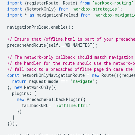
import
{
registerRoute
,
Route
}
from
'workbox-routing'
import
{
NetworkOnly
}
from
'workbox-strategies'
;
import
*
as
navigationPreload
from
'workbox-navigati
navigationPreload
.
enable
();
// Ensure that /offline.html is part of your precach
precacheAndRoute
(
self
.
__WB_MANIFEST
);
// The network-only callback should match navigation
// the handler for the route should use the network-o
// fall back to a precached offline page in case the 
const
networkOnlyNavigationRoute
=
new
Route
(({
reque
return
request
.
mode
===
'navigate'
;
},
new
NetworkOnly
({
plugins
:
[
new
PrecacheFallbackPlugin
({
fallbackURL
:
'/offline.html'
})
]
}));