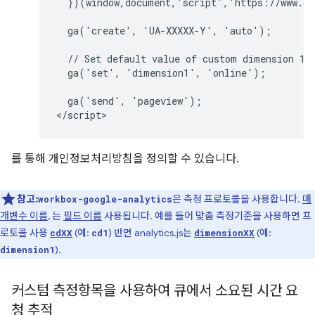
  })(window,document,'script','https://www.go
  ga('create', 'UA-XXXXX-Y', 'auto');

  // Set default value of custom dimension 1 t
  ga('set', 'dimension1', 'online');

  ga('send', 'pageview');

를 통해 개인정보처리방침을 정의할 수 있습니다.
참고:
은 측정 프로토콜을 사용합니다.
매
workbox-google-analytics
개변수 이름
, 는
필드 이름
사용됩니다. 예를 들어 맞춤 측정기준을 사용하면 프
로토콜 사용
(예:
) 반면 analytics.js는
(예:
cdXX
cd1
dimensionXX
).
dimension1
커스텀 측정항목을 사용하여 큐에서 소요된 시간 요
청 추적