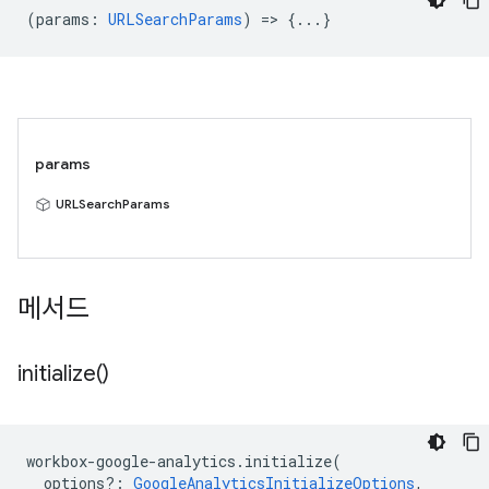
(
params
:
URLSearchParams
) => {...}
params
URLSearchParams
메서드
initialize(
)
workbox
-
google
-
analytics
.
initialize
(
options?
:
GoogleAnalyticsInitializeOptions
,