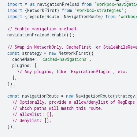
import
*
as
navigationPreload
from
'workbox-navigati
import
{
NetworkFirst
}
from
'workbox-strategies'
;
import
{
registerRoute
,
NavigationRoute
}
from
'workbo
// Enable navigation preload.
navigationPreload
.
enable
();
// Swap in NetworkOnly, CacheFirst, or StaleWhileRev
const
strategy
=
new
NetworkFirst
({
cacheName
:
'cached-navigations'
,
plugins
:
[
// Any plugins, like `ExpirationPlugin`, etc.
],
});
const
navigationRoute
=
new
NavigationRoute
(
strategy
// Optionally, provide a allow/denylist of RegExps
// which paths will match this route.
// allowlist: [],
// denylist: [],
});