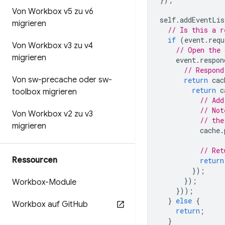
Von Workbox v5 zu v6
self
.
addEventLis
migrieren
// Is this a r
if
(
event
.
requ
Von Workbox v3 zu v4
// Open the 
migrieren
event
.
respon
// Respond
Von sw-precache oder sw-
return
cac
return
c
toolbox migrieren
// Add
// Not
Von Workbox v2 zu v3
// the
migrieren
cache
.
// Ret
Ressourcen
return
});
});
Workbox-Module
}));
}
else
{
Workbox auf Git
Hub
return
;
}