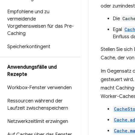
oder zumindest
Empfohlene und zu
Die
Cach
vermeidende
Vorgehensweisen für das Pre-
Egal
Cac
Caching
Einfluss d
Speicherkontingent
Stellen Sie sic
Cache, der von
Anwendungsfälle und
Im Gegensatz d
Rezepte
gesteuert wird.
Workbox-Fenster verwenden
macht Caching-
Worker-Caches
Ressourcen während der
Laufzeit zwischenspeichern
CacheSt
Cache.a
Netzwerkzeitlimit erzwingen
Cache.m
Auf Caches über das Fenster