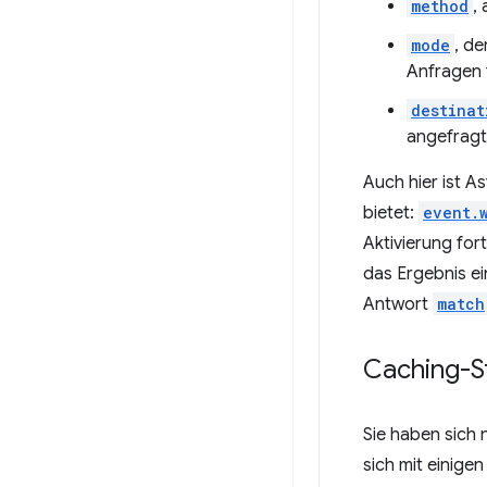
method
,
mode
, d
Anfragen 
destinat
angefragt
Auch hier ist A
bietet:
event.
Aktivierung for
das Ergebnis e
Antwort
match
Caching-S
Sie haben sich 
sich mit einige