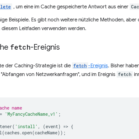
lete
, um eine im Cache gespeicherte Antwort aus einer
Ca
nige Beispiele. Es gibt noch weitere nützliche Methoden, aber
in diesem Leitfaden verwenden werden.
che
fetch
-Ereignis
te der Caching-Strategie ist die
fetch
-Ereignis
. Bisher habe
 "Abfangen von Netzwerkanfragen", und im Ereignis
fetch
in
ache name
=
'MyFancyCacheName_v1'
;
tener
(
'install'
,
(
event
)
=
>
{
l
(
caches
.
open
(
cacheName
));