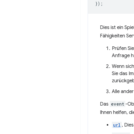
});
Dies ist ein Spi
Fähigkeiten Se
Prüfen Sie
Anfrage h
Wenn sich 
Sie das I
zurückge
Alle ande
Das
event
-Ob
Ihnen helfen, di
url
, Die