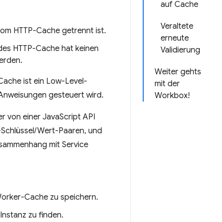
auf Cache
Veraltete
 vom HTTP-Cache getrennt ist.
erneute
 des HTTP-Cache hat keinen
Validierung
erden.
Weiter gehts
Cache ist ein Low-Level-
mit der
Anweisungen gesteuert wird.
Workbox!
er von einer JavaScript API
TP-Schlüssel/Wert-Paaren, und
usammenhang mit Service
orker-Cache zu speichern.
-Instanz zu finden.