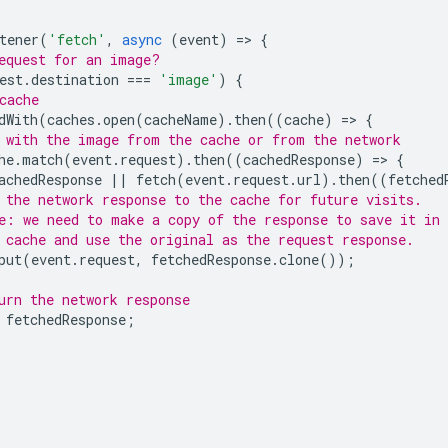
tener
(
'fetch'
,
async
(
event
)
=
>
{
equest for an image?
est
.
destination
===
'image'
)
{
cache
dWith
(
caches
.
open
(
cacheName
).
then
((
cache
)
=
>
{
 with the image from the cache or from the network
he
.
match
(
event
.
request
).
then
((
cachedResponse
)
=
>
{
achedResponse
||
fetch
(
event
.
request
.
url
).
then
((
fetched
 the network response to the cache for future visits.
e: we need to make a copy of the response to save it in
 cache and use the original as the request response.
put
(
event
.
request
,
fetchedResponse
.
clone
());
urn the network response
fetchedResponse
;