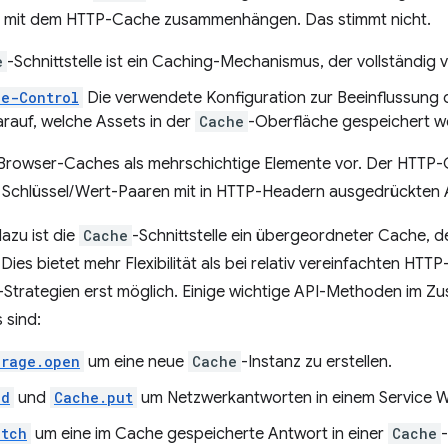
 mit dem HTTP-Cache zusammenhängen. Das stimmt nicht.
e
-Schnittstelle ist ein Caching-Mechanismus, der vollständig
he-Control
Die verwendete Konfiguration zur Beeinflussung
arauf, welche Assets in der
Cache
-Oberfläche gespeichert w
h Browser-Caches als mehrschichtige Elemente vor. Der HTTP-
 Schlüssel/Wert-Paaren mit in HTTP-Headern ausgedrückten 
azu ist die
Cache
-Schnittstelle ein übergeordneter Cache, d
 Dies bietet mehr Flexibilität als bei relativ vereinfachten HT
Strategien erst möglich. Einige wichtige API-Methoden im Z
 sind:
orage.open
um eine neue
Cache
-Instanz zu erstellen.
dd
und
Cache.put
um Netzwerkantworten in einem Service W
atch
um eine im Cache gespeicherte Antwort in einer
Cache