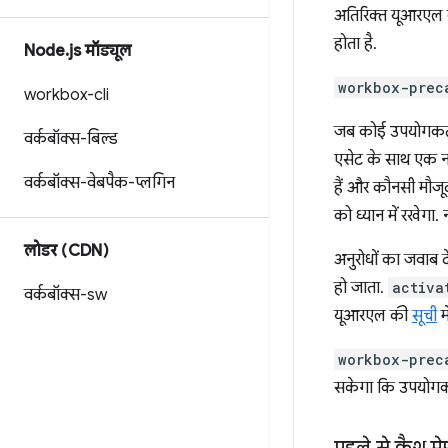
अतिरिक्त यूआरएल क्
होता है.
Node
.
js मॉड्यूल
workbox-prec
workbox-cli
जब कोई उपयोगकर्त
वर्कबॉक्स-बिल्ड
एसेट के साथ एक नया
वर्कबॉक्स-वेबपैक-प्लगिन
हैं और कौनसी मौजू
को ध्यान में रखेग
लोडर (CDN)
अनुरोधों का जवाब 
हो जाता.
activa
वर्कबॉक्स-sw
यूआरएल की
सूची
म
workbox-prec
सकेगा कि उपयोगकर्
पहले से कैश मे