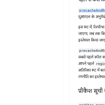
precacheAndR
यूआरएल के अनुरोधों
इस रूट में, रिस्पॉन
जाएगा, जब तक कि कै
इस्तेमाल किया जाए
precacheAndR
सबसे पहले कॉल कर
आपने पहले
regi
अतिरिक्त रूट में 
रणनीति का इस्तेमा
प्रीकैश सूची 
workbox-prec