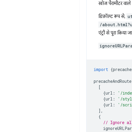
खोज पैरामीटर वाले 
डिफ़ॉल्ट रूप से,
u
/about.html?
एंट्री से पूरा किया 
ignoreURLPar
import
{
precache
precacheAndRoute
[
{
url
:
'/ind
{
url
:
'/styl
{
url
:
'/scri
],
{
// Ignore al
ignoreURLPar