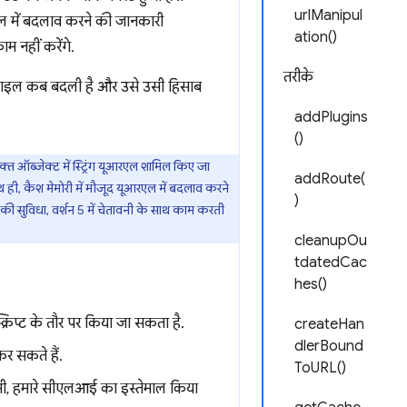
urlManipul
ल में बदलाव करने की जानकारी
ation()
म नहीं करेंगे.
तरीके
फ़ाइल कब बदली है और उसे उसी हिसाब
addPlugins
()
रिक्त ऑब्जेक्ट में स्ट्रिंग यूआरएल शामिल किए जा
addRoute(
ही, कैश मेमोरी में मौजूद यूआरएल में बदलाव करने
)
े की सुविधा, वर्शन 5 में चेतावनी के साथ काम करती
cleanupOu
tdatedCac
hes()
रिप्ट के तौर पर किया जा सकता है.
createHan
dlerBound
र सकते हैं.
ToURL()
िए भी, हमारे सीएलआई का इस्तेमाल किया