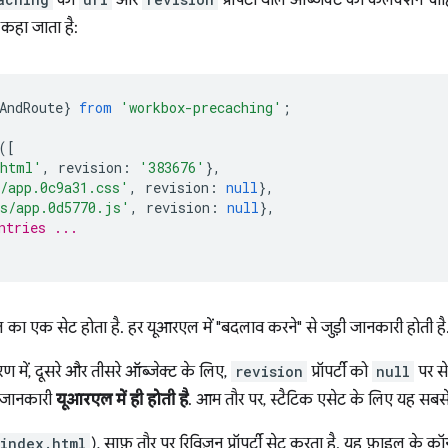
को
और
प्रॉपर्टी वाले ऑब्जेक्ट का कलेक्शन
ी कहा जाता है:
AndRoute
}
from
'workbox-precaching'
;
([
.html'
,
revision
:
'383676'
},
/app.0c9a31.css'
,
revision
:
null
},
s/app.0d5770.js'
,
revision
:
null
},
ntries ...
 का एक सेट होता है. हर यूआरएल में "बदलाव करने" से जुड़ी जानकारी होती है
 में, दूसरे और तीसरे ऑब्जेक्ट के लिए,
revision
प्रॉपर्टी को
null
पर से
 जानकारी
यूआरएल में ही होती है
. आम तौर पर, स्टैटिक एसेट के लिए यह सबसे
index.html
), साफ़ तौर पर रिविज़न प्रॉपर्टी सेट करता है. यह फ़ाइल के 