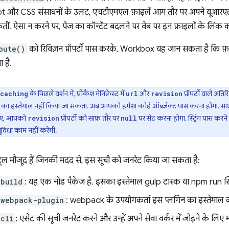
ipt और CSS संसाधनों के उलट, एचटीएमएल फ़ाइलें आम तौर पर अपने यूआरए
ं. ऐसा न करने पर, पेज का कॉन्टेंट बदलने पर वेब पर इन फ़ाइलों के लिंक का
oute()
को रिविज़न प्रॉपर्टी पास करके, Workbox यह जान सकता है कि 
 है.
के पिछले वर्शन में, प्रीकैश मेनिफ़ेस्ट में
और
प्रॉपर्टी वाले अति
caching
url
revision
विधा का इस्तेमाल नहीं किया जा सकता. अब आपको हमेशा कोई ऑब्जेक्ट पास करना होगा. साथ 
लिए, आपको
प्रॉपर्टी को साफ़ तौर पर
पर सेट करना होगा. स्ट्रिंग पास करन
revision
null
 सुविधा काम नहीं करेगी.
ूल मौजूद हैं जिनकी मदद से, इस सूची को जनरेट किया जा सकता है:
-build
: यह एक नोड पैकेज है. इसका इस्तेमाल gulp टास्क या npm run स्क्
-webpack-plugin
: webpack के उपयोगकर्ता इस प्लगिन का इस्तेमाल क
cli
: एसेट की सूची जनरेट करने और उन्हें अपने सेवा वर्कर में जोड़ने के ल