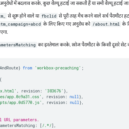
अनुरोधों में बदलाव करके, कुछ वैल्यू हटाई जा सकती हैं या सभी वैल्यू हटाई जा
tm_
से शुरू होने वाले या
fbclid
से पूरी तरह मैच करने वाले सर्च पैरामीटर 
utm_campaign=abcd
के लिए किए गए अनुरोध को
/about.html
के ल
जाएगा.
ametersMatching
का इस्तेमाल करके, खोज पैरामीटर के किसी दूसरे सेट
AndRoute
}
from
'workbox-precaching'
;
(
ex.html'
,
revision
:
'383676'
},
es/app.0c9a31.css'
,
revision
:
null
},
pts/app.0d5770.js'
,
revision
:
null
},
l URL parameters.
ametersMatching
:
[
/.*/
],