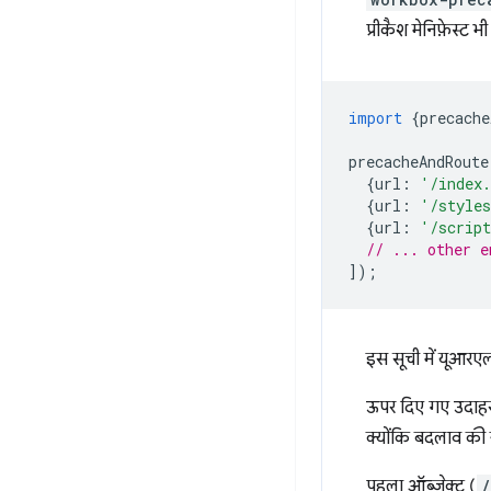
प्रीकैश मेनिफ़ेस्ट भ
import
{
precache
precacheAndRoute
{
url
:
'/index
{
url
:
'/styles
{
url
:
'/script
// ... other e
]);
इस सूची में यूआरएल
ऊपर दिए गए उदाहरण
क्योंकि बदलाव की
पहला ऑब्जेक्ट (
/