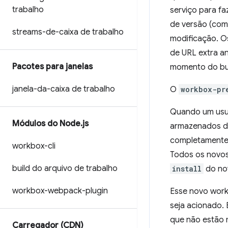
trabalho
serviço para f
de versão (co
streams-de-caixa de trabalho
modificação. O
de URL extra a
Pacotes para janelas
momento do bui
janela-da-caixa de trabalho
O
workbox-pr
Quando um usuá
Módulos do Node
.
js
armazenados di
completamente 
workbox-cli
Todos os novos
build do arquivo de trabalho
install
do nov
workbox-webpack-plugin
Esse novo work
seja acionado.
que não estão 
Carregador (CDN)