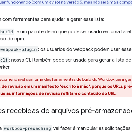
nuar funcionando (com um aviso) na versão 5, mas não será mais compa
com ferramentas para ajudar a gerar essa lista:
-build
: é um pacote de nó que pode ser usado em uma taref
ção do npm.
-webpack-plugin
: os usuários do webpack podem usar esse 
cli
: nossa CLI também pode ser usada para gerar a lista de
rker.
recomendável usar uma das
ferramentas de build
do Workbox para gera
 de revisão em um manifesto "escrito à mão", porque os URLs p
que as informações de revisão reflitam o conteúdo do URL.
ões recebidas de arquivos pré-armazena
 a
workbox-precaching
vai fazer é manipular as solicitaçõe