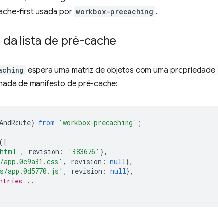
ache-first usada por
workbox-precaching
.
 da lista de pré-cache
aching
espera uma matriz de objetos com uma propriedade
mada de manifesto de pré-cache:
AndRoute
}
from
'workbox-precaching'
;
([
.html'
,
revision
:
'383676'
},
/app.0c9a31.css'
,
revision
:
null
},
s/app.0d5770.js'
,
revision
:
null
},
ntries ...