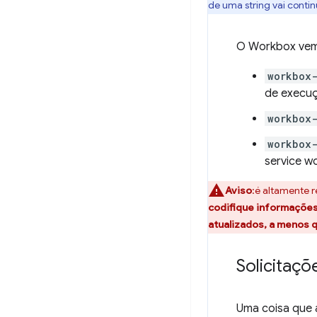
de uma string vai conti
O Workbox vem 
workbox
de execu
workbox
workbox-
service wo
Aviso
:é altamente 
codifique informações
atualizados, a menos 
Solicitaç
Uma coisa que