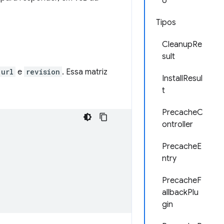
o
Tipos
CleanupRe
sult
url
e
revision
. Essa matriz
InstallResul
t
PrecacheC
ontroller
PrecacheE
ntry
PrecacheF
allbackPlu
gin