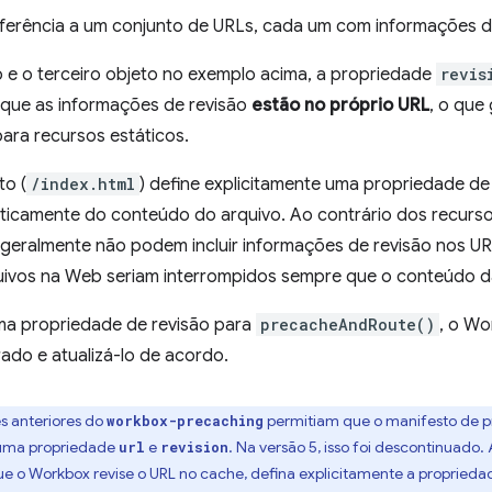
referência a um conjunto de URLs, cada um com informações de
 e o terceiro objeto no exemplo acima, a propriedade
revis
rque as informações de revisão
estão no próprio URL
, o que
ra recursos estáticos.
to (
/index.html
) define explicitamente uma propriedade de
icamente do conteúdo do arquivo. Ao contrário dos recurso
eralmente não podem incluir informações de revisão nos URLs
uivos na Web seriam interrompidos sempre que o conteúdo 
uma propriedade de revisão para
precacheAndRoute()
, o W
erado e atualizá-lo de acordo.
es anteriores do
permitiam que o manifesto de p
workbox-precaching
 uma propriedade
e
. Na versão 5, isso foi descontinuado
url
revision
que o Workbox revise o URL no cache, defina explicitamente a propried