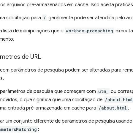
os arquivos pré-armazenados em cache. Isso aceita prática
ma solicitação para
/
geralmente pode ser atendida pelo ar
a lista de manipulações que o
workbox-precaching
executa
mento.
âmetros de URL
s com parâmetros de pesquisa podem ser alteradas para remo
s.
s parâmetros de pesquisa que começam com
utm_
ou corres
ovidos, o que significa que uma solicitação de
/about.htm
uma entrada pré-armazenada em cache para
/about.html
.
orar um conjunto diferente de parâmetros de pesquisa usando
ametersMatching
: