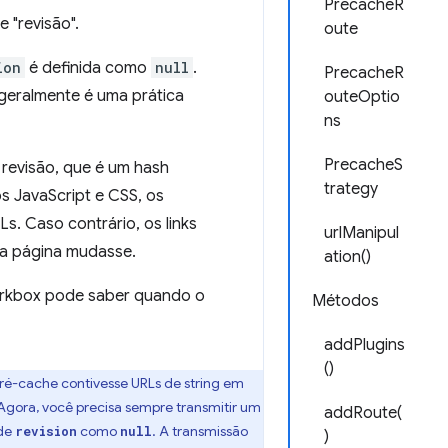
PrecacheR
 "revisão".
oute
ion
é definida como
null
.
PrecacheR
 geralmente é uma prática
outeOptio
ns
PrecacheS
 revisão, que é um hash
trategy
s JavaScript e CSS, os
. Caso contrário, os links
urlManipul
da página mudasse.
ation()
orkbox pode saber quando o
Métodos
addPlugins
()
ré-cache contivesse URLs de string em
. Agora, você precisa sempre transmitir um
addRoute(
ade
como
. A transmissão
revision
null
)