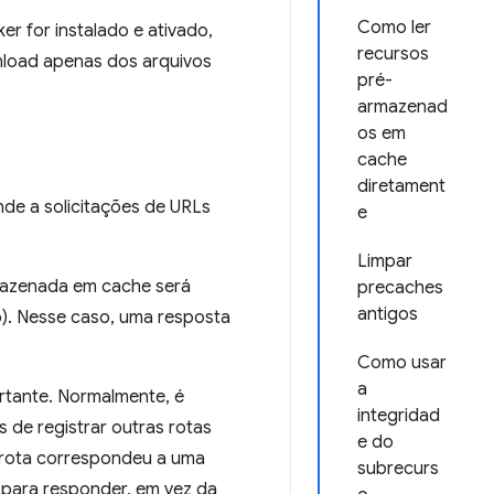
Como ler
er for instalado e ativado,
recursos
nload apenas dos arquivos
pré-
armazenad
os em
cache
diretament
de a solicitações de URLs
e
Limpar
mazenada em cache será
precaches
antigos
o). Nesse caso, uma resposta
Como usar
a
rtante. Normalmente, é
integridad
 de registrar outras rotas
e do
 rota correspondeu a uma
subrecurs
a para responder, em vez da