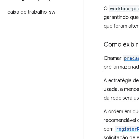
O
workbox-pr
caixa de trabalho-sw
garantindo que
que foram alte
Como exibir
Chamar
preca
pré-armazenad
A estratégia d
usada, a menos
da rede será u
A ordem em qu
recomendável ch
com
register
solicitação de 