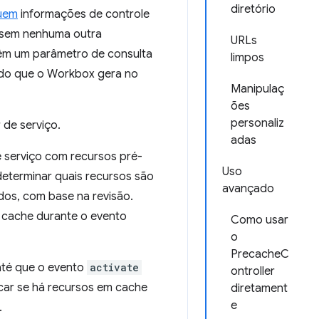
diretório
luem
informações de controle
 sem nenhuma outra
URLs
têm um parâmetro de consulta
limpos
údo que o Workbox gera no
Manipulaç
ões
personaliz
de serviço.
adas
 serviço com recursos pré-
Uso
e determinar quais recursos são
avançado
dos, com base na revisão.
o cache durante o evento
Como usar
o
PrecacheC
até que o evento
activate
ontroller
icar se há recursos em cache
diretament
e
.