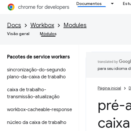
Documentos
Est
Docs
Workbox
Modules
Visão geral
Módulos
Pacotes de service workers
para seu idioma d
sincronização-do-segundo
plano-da-caixa de trabalho
Página inicial
D
caixa de trabalho-
transmissão-atualização
pré-
workbox-cacheable-response
caixa
núcleo da caixa de trabalho