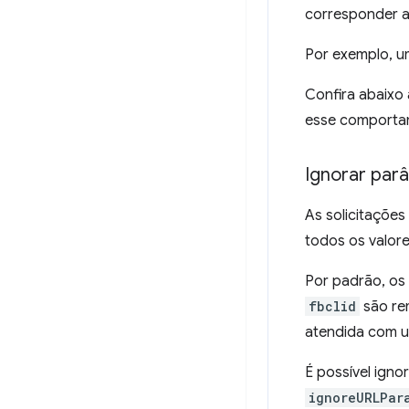
corresponder a
Por exemplo, u
Confira abaixo 
esse comporta
Ignorar par
As solicitaçõe
todos os valore
Por padrão, o
fbclid
são rem
atendida com 
É possível ign
ignoreURLPar