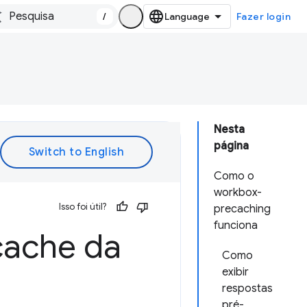
/
Fazer login
Nesta
página
Como o
workbox-
Isso foi útil?
precaching
funciona
ache da
Como
exibir
respostas
pré-