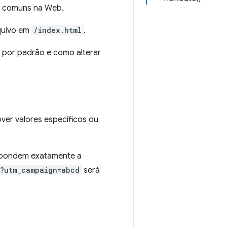
s comuns na Web.
quivo em
/index.html
.
 por padrão e como alterar
ver valores específicos ou
pondem exatamente a
l?utm_campaign=abcd
será