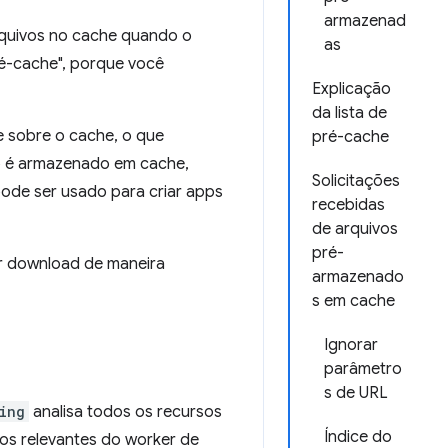
armazenad
rquivos no cache quando o
as
ré-cache", porque você
Explicação
da lista de
e sobre o cache, o que
pré-cache
o é armazenado em cache,
Solicitações
pode ser usado para criar apps
recebidas
de arquivos
pré-
or download de maneira
armazenado
s em cache
Ignorar
parâmetro
s de URL
ing
analisa todos os recursos
Índice do
os relevantes do worker de