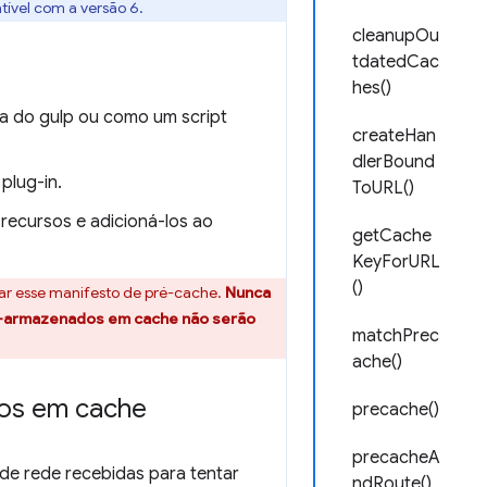
tível com a versão 6.
cleanupOu
tdatedCac
hes()
a do gulp ou como um script
createHan
dlerBound
plug-in.
ToURL()
 recursos e adicioná-los ao
getCache
KeyForURL
()
r esse manifesto de pré-cache.
Nunca
ré-armazenados em cache não serão
matchPrec
ache()
dos em cache
precache()
precacheA
s de rede recebidas para tentar
ndRoute()