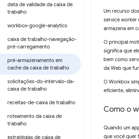
data de validade da caixa de
Um recurso dos
trabalho
service worker
workbox-google-analytics
armazena em ca
caixa de trabalho-navegação-
O principal mot
pré-carregamento
significa que 
bem como servi-
pré-armazenamento em
cache da caixa de trabalho
da Web que fun
solicitações-do-intervalo-da-
O Workbox simp
caixa de trabalho
eficiente, eli
receitas-de-caixa de trabalho
Como o wo
roteamento da caixa de
trabalho
Quando um app 
que você quer 
estratégias de caixa de