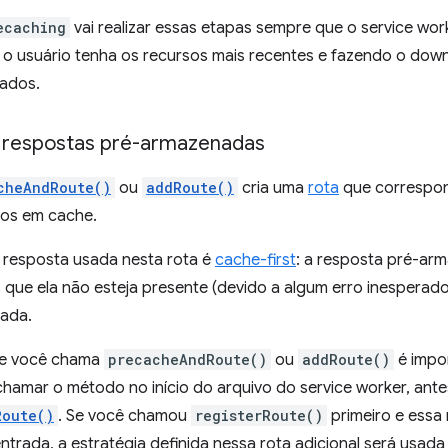
ecaching
vai realizar essas etapas sempre que o service work
 o usuário tenha os recursos mais recentes e fazendo o dow
rados.
 respostas pré-armazenadas
cheAndRoute()
ou
addRoute()
cria uma
rota
que correspon
os em cache.
e resposta usada nesta rota é
cache-first
: a resposta pré-ar
 que ela não esteja presente (devido a algum erro inesperad
sada.
e você chama
precacheAndRoute()
ou
addRoute()
é impo
amar o método no início do arquivo do service worker, antes
Route()
. Se você chamou
registerRoute()
primeiro e essa
entrada, a estratégia definida nessa rota adicional será usad