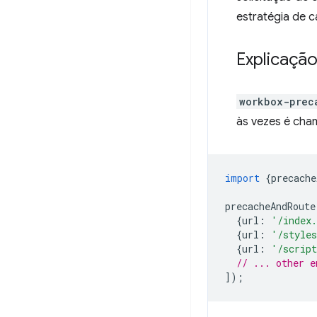
estratégia de c
Explicação
workbox-prec
às vezes é cha
import
{
precache
precacheAndRoute
{
url
:
'/index
{
url
:
'/styles
{
url
:
'/script
// ... other e
]);