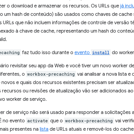
azer o download e armazenar os recursos. Os URLs que
já inc
mo um hash de conteúdo) são usados como chaves de cache
s URLs que não incluem informações de controle de versão 
nexado à chave de cache, representando um hash do conte
ld.
ecaching
faz tudo isso durante o
evento
install
do worker 
rio revisitar seu app da Web e você tiver um novo worker de
ferentes, o
workbox-precaching
vai analisar a nova lista 
novos e quais dos recursos existentes precisam ser atualiza
 recursos ou revisões de atualização vão ser adicionados a
o worker de serviço.
er de serviço não será usado para responder a solicitações 
 É no evento
activate
que o
workbox-precaching
vai verif
mais presentes na
lista
de URLs atuais e removê-los do cache