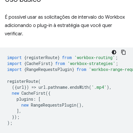
É possível usar as solicitações de intervalo do Workbox
adicionando o plug-in à estratégia que você quer
verificar.
import
{
registerRoute
}
from
'workbox-routing'
;
import
{
CacheFirst
}
from
'workbox-strategies'
;
import
{
RangeRequestsPlugin
}
from
'workbox-range-req
registerRoute
(
({
url
})
=
>
url
.
pathname
.
endsWith
(
'.mp4'
),
new
CacheFirst
({
plugins
:
[
new
RangeRequestsPlugin
(),
],
});
);