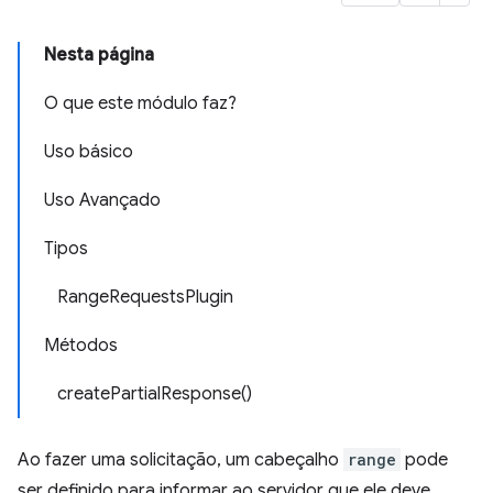
Nesta página
O que este módulo faz?
Uso básico
Uso Avançado
Tipos
RangeRequestsPlugin
Métodos
createPartialResponse()
Ao fazer uma solicitação, um cabeçalho
range
pode
ser definido para informar ao servidor que ele deve