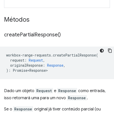
Métodos
create
Partial
Response(
)
workbox
-
range
-
requests
.
createPartialResponse
(
request
:
Request
,
originalResponse
:
Response
,
)
:
Promise<Response>
Dado um objeto
Request
e
Response
como entrada,
isso retornará uma para um novo
Response
.
Se o
Response
original já tiver conteúdo parcial (ou