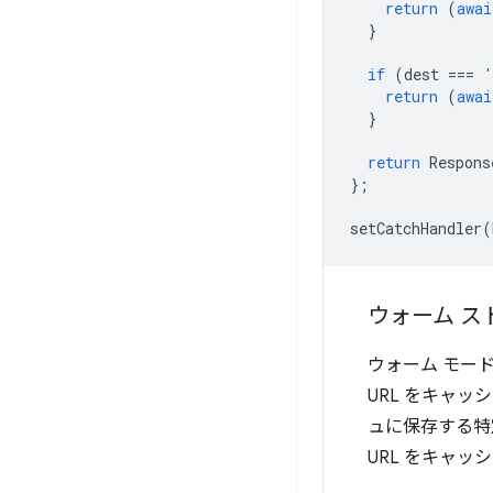
return
(
awai
}
if
(
dest
===
'
return
(
awai
}
return
Respons
};
setCatchHandler
(
ウォーム ス
ウォーム モードの
URL をキャ
ュに保存する特
URL をキャ