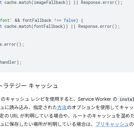
t
cache
.
match
(
imageFallback
))
||
Response
.
error
();
font'
 && 
fontFallback
!==
false
)
{
t
cache
.
match
(
fontFallback
))
||
Response
.
error
();
e
.
error
();
handler
);
トラテジー キャッシュ
キャッシュ レシピを使用すると、Service Worker の
insta
ッシュに読み込み、指定された
方法
のオプションを使用してキャッ
定の URL が判明している場合や、ルートのキャッシュを温め
ッシュに保存したい場所が判明している場合は、
プリキャッシュ
の