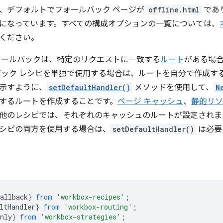
、デフォルトでフォールバック ページが
offline.html
であ
になっています。すべての構成オプションの一覧については、
ください。
ォールバックは、特定のリクエストに一致する
ルート
がある場
バック レシピを単独で使用する場合は、ルートを自分で作成す
示すように、
setDefaultHandler()
メソッドを使用して、
N
するルートを作成することです。
ページ キャッシュ
、
静的リソ
他のレシピでは、それぞれのキャッシュのルートが設定されま
シピの両方を使用する場合は、
setDefaultHandler()
は必要
allback
}
from
'workbox-recipes'
;
ltHandler
}
from
'workbox-routing'
;
nly
}
from
'workbox-strategies'
;