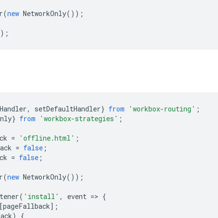
r
(
new
NetworkOnly
());
);
Handler
,
setDefaultHandler
}
from
'workbox-routing'
;
nly
}
from
'workbox-strategies'
;
ck
=
'offline.html'
;
ack
=
false
;
ck
=
false
;
r
(
new
NetworkOnly
());
tener
(
'install'
,
event
=
>
{
[
pageFallback
];
back
)
{