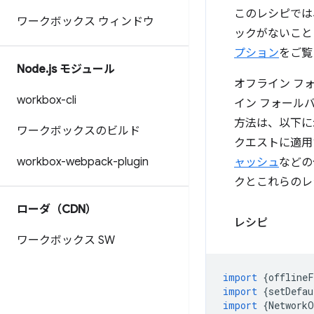
このレシピでは
ワークボックス ウィンドウ
ックがないこと
プション
をご覧
Node
.
js モジュール
オフライン フ
workbox-cli
イン フォール
方法は、以下に
ワークボックスのビルド
クエストに適用
workbox-webpack-plugin
ャッシュ
などの
クとこれらのレ
ローダ（CDN）
レシピ
ワークボックス SW
import
{
offlineF
import
{
setDefau
import
{
NetworkO