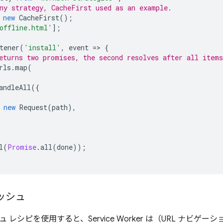
ny strategy, CacheFirst used as an example.
new
CacheFirst
();
offline.html'
];
tener
(
'install'
,
event
=
>
{
eturns two promises, the second resolves after all items
rls
.
map
(
andleAll
({
new
Request
(
path
),
l
(
Promise
.
all
(
done
));
ッシュ
 レシピを使用すると、Service Worker は（URL ナビゲー