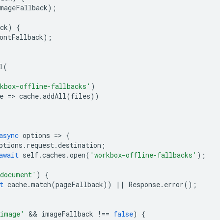
mageFallback
);
ck
)
{
ontFallback
);
l
(
kbox-offline-fallbacks'
)
e
=
>
cache
.
addAll
(
files
))
async
options
=
>
{
ptions
.
request
.
destination
;
await
self
.
caches
.
open
(
'workbox-offline-fallbacks'
);
document'
)
{
t
cache
.
match
(
pageFallback
))
||
Response
.
error
();
image'
 && 
imageFallback
!==
false
)
{