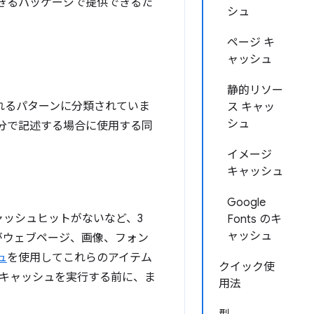
きるパッケージで提供できるた
シュ
ページ キ
ャッシュ
静的リソー
れるパターンに分類されていま
ス キャッ
シュ
分で記述する場合に使用する同
イメージ
キャッシュ
Google
ャッシュヒットがないなど、3
Fonts のキ
ャッシュ
r がウェブページ、画像、フォン
ュ
を使用してこれらのアイテム
クイック使
キャッシュを実行する前に、ま
用法