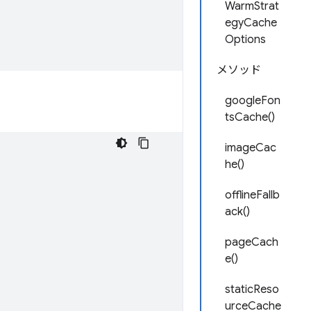
WarmStrat
egyCache
Options
メソッド
googleFon
tsCache()
imageCac
he()
offlineFallb
ack()
pageCach
e()
staticReso
urceCache