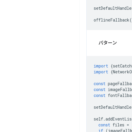
setDefaultHandle
offlineFallback
(
パターン
import
{
setCatch
import
{
NetworkO
const
pageFallba
const
imageFallb
const
fontFallba
setDefaultHandle
self
.
addEventLis
const
files
=
if
(
imageFall