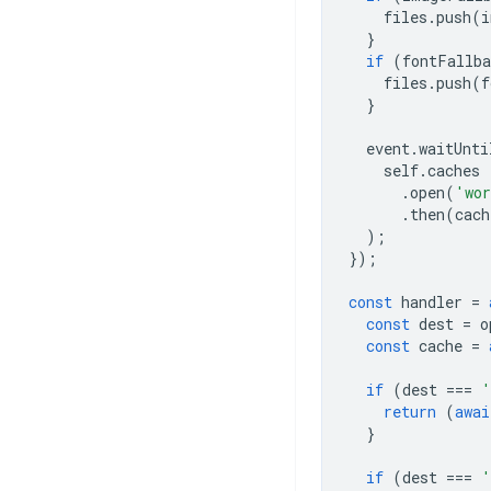
files
.
push
(
i
}
if
(
fontFallba
files
.
push
(
f
}
event
.
waitUnti
self
.
caches
.
open
(
'wor
.
then
(
cach
);
});
const
handler
=
const
dest
=
o
const
cache
=
if
(
dest
===
'
return
(
awai
}
if
(
dest
===
'