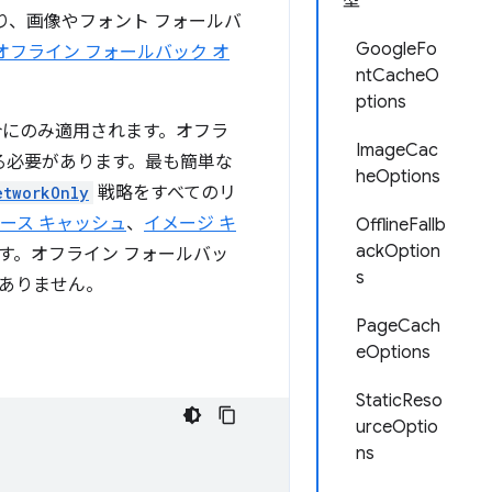
型
り、画像やフォント フォールバ
GoogleFo
オフライン フォールバック オ
ntCacheO
ptions
合にのみ適用されます。オフラ
ImageCac
る必要があります。最も簡単な
heOptions
etworkOnly
戦略をすべてのリ
ース キャッシュ
、
イメージ キ
OfflineFallb
ackOption
す。オフライン フォールバッ
s
ありません。
PageCach
eOptions
StaticReso
urceOptio
ns