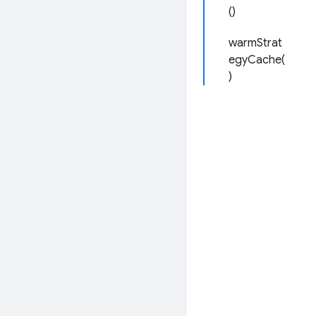
()
warmStrat
egyCache(
)