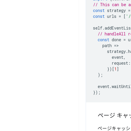
// This can be a
const
strategy
=
const
urls
=
[
'/
self
.
addEventLis
// handleAll r
const
done
=
u
path
=
strategy
.
h
event
,
request
:
})[
1
]
);
event
.
waitUnti
});
ページ キャ
ページキャッシュ