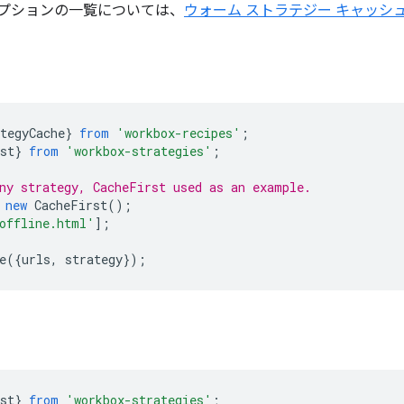
プションの一覧については、
ウォーム ストラテジー キャッシ
tegyCache
}
from
'workbox-recipes'
;
st
}
from
'workbox-strategies'
;
ny strategy, CacheFirst used as an example.
new
CacheFirst
();
offline.html'
];
e
({
urls
,
strategy
});
st
}
from
'workbox-strategies'
;