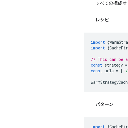
すべての構成オ
レシピ
import
{
warmStra
import
{
CacheFir
// This can be a
const
strategy
=
const
urls
=
[
'/
warmStrategyCach
パターン
import
{
CacheFir