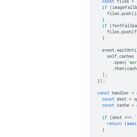
const
files
=
if
(
imageFall
files
.
push
(
i
}
if
(
fontFallba
files
.
push
(
f
}
event
.
waitUnti
self
.
caches
.
open
(
'wor
.
then
(
cach
);
});
const
handler
=
const
dest
=
o
const
cache
=
if
(
dest
===
'
return
(
awai
}