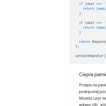
if
(
dest
===
'
return
(
awai
}
if
(
dest
===
'
return
(
awai
}
return
Respons
};
setCatchHandler
(
Ciepła pami
Przepis na pam
podręcznej po
Możesz użyć tej
adresy URL, kt