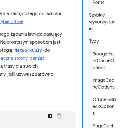
Fonts
ie ma zastępczego obrazu ani
Szybkie
ybie offline
.
wykorzystan
ie
ego żądania istnieje pasujący
Typy
sy. Najprostszym sposobem jest
rategię
NetworkOnly
do
GoogleFo
ęczna strony
,
pamięć
ntCacheO
ją trasy dla swoich
ptions
ny, jeśli używasz zarówno
ImageCac
heOptions
OfflineFallb
ackOption
s
PageCach