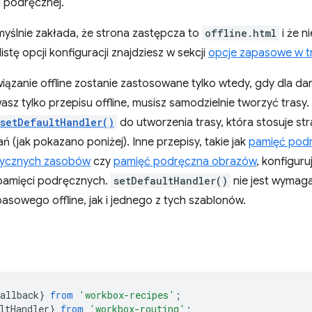
i podręcznej.
myślnie zakłada, że strona zastępcza to
offline.html
i że n
listę opcji konfiguracji znajdziesz w sekcji
opcje zapasowe w tr
ązanie offline zostanie zastosowane tylko wtedy, gdy dla dan
ywasz tylko przepisu offline, musisz samodzielnie tworzyć tra
setDefaultHandler()
do utworzenia trasy, która stosuje st
ń (jak pokazano poniżej). Inne przepisy, takie jak
pamięć podr
tycznych zasobów
czy
pamięć podręczna obrazów
, konfiguru
pamięci podręcznych.
setDefaultHandler()
nie jest wymaga
asowego offline, jak i jednego z tych szablonów.
allback
}
from
'workbox-recipes'
;
ltHandler
}
from
'workbox-routing'
;