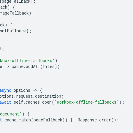
[
pageFallback
];
back
)
{
mageFallback
);
ck
)
{
ontFallback
);
l
(
kbox-offline-fallbacks'
)
e
=
>
cache
.
addAll
(
files
))
async
options
=
>
{
ptions
.
request
.
destination
;
await
self
.
caches
.
open
(
'workbox-offline-fallbacks'
);
document'
)
{
t
cache
.
match
(
pageFallback
))
||
Response
.
error
();