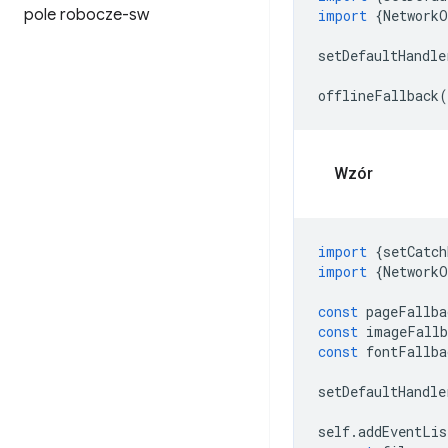
pole robocze-sw
import
{
NetworkO
setDefaultHandle
offlineFallback
(
Wzór
import
{
setCatch
import
{
NetworkO
const
pageFallba
const
imageFallb
const
fontFallba
setDefaultHandle
self
.
addEventLis