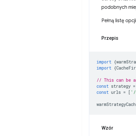
podobnych miej
Pełną listę opcj
Przepis
import
{
warmStra
import
{
CacheFir
// This can be a
const
strategy
=
const
urls
=
[
'/
warmStrategyCach
Wzór