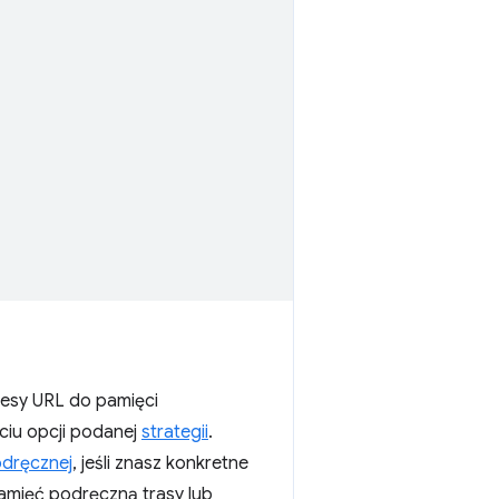
resy URL do pamięci
yciu opcji podanej
strategii
.
odręcznej
, jeśli znasz konkretne
amięć podręczną trasy lub