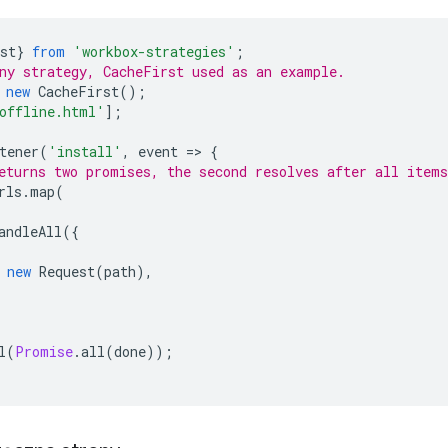
st
}
from
'workbox-strategies'
;
ny strategy, CacheFirst used as an example.
new
CacheFirst
();
offline.html'
];
tener
(
'install'
,
event
=
>
{
eturns two promises, the second resolves after all items
rls
.
map
(
andleAll
({
new
Request
(
path
),
l
(
Promise
.
all
(
done
));