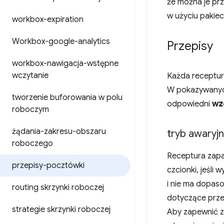
że można je prz
w użyciu pakiec
workbox-expiration
Workbox-google-analytics
Przepisy
workbox-nawigacja-wstępne
wczytanie
Każda receptur
W pokazywanych
tworzenie buforowania w polu
odpowiedni
wz
roboczym
żądania-zakresu-obszaru
tryb awaryjn
roboczego
Receptura zapa
przepisy-pocztówki
czcionki, jeśli 
i nie ma dopas
routing skrzynki roboczej
dotyczące prz
strategie skrzynki roboczej
Aby zapewnić z