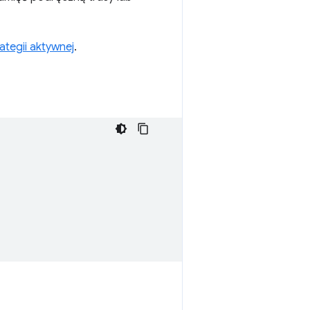
ategii aktywnej
.