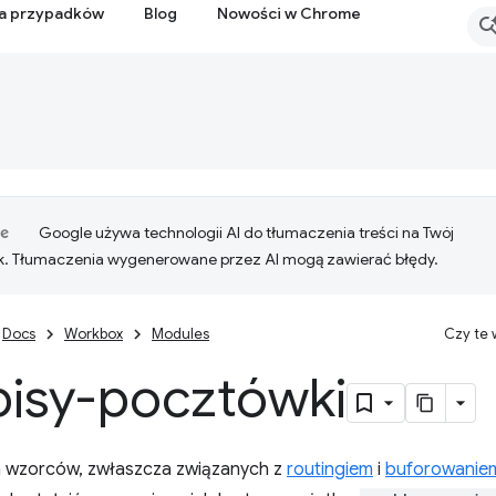
ia przypadków
Blog
Nowości w Chrome
Google używa technologii AI do tłumaczenia treści na Twój
k. Tłumaczenia wygenerowane przez AI mogą zawierać błędy.
Docs
Workbox
Modules
Czy te
pisy-pocztówki
 wzorców, zwłaszcza związanych z
routingiem
i
buforowanie