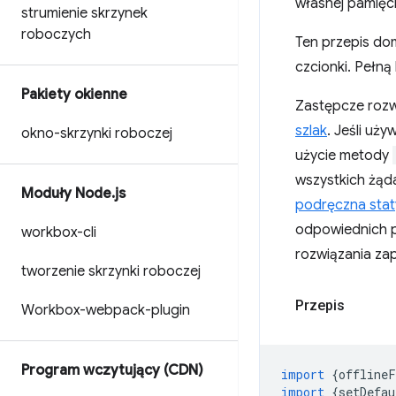
własnej pamięc
strumienie skrzynek
roboczych
Ten przepis do
czcionki. Pełną 
Pakiety okienne
Zastępcze rozwi
szlak
. Jeśli uż
okno-skrzynki roboczej
użycie metody
wszystkich żąda
Moduły Node
.
js
podręczna sta
odpowiednich 
workbox-cli
rozwiązania zap
tworzenie skrzynki roboczej
Przepis
Workbox-webpack-plugin
Program wczytujący (CDN)
import
{
offlineF
import
{
setDefau