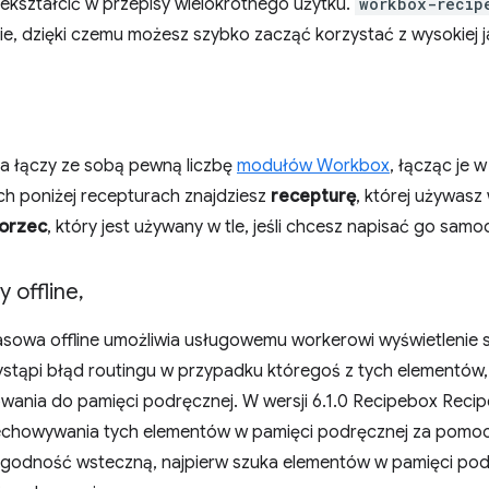
ekształcić w przepisy wielokrotnego użytku.
workbox-recip
ie, dzięki czemu możesz szybko zacząć korzystać z wysokiej ja
a łączy ze sobą pewną liczbę
modułów Workbox
, łącząc je 
 poniżej recepturach znajdziesz
recepturę
, której używasz
orzec
, który jest używany w tle, jeśli chcesz napisać go samod
y offline
,
sowa offline umożliwia usługowemu workerowi wyświetlenie st
wystąpi błąd routingu w przypadku któregoś z tych elementów, np
owania do pamięci podręcznej. W wersji 6.1.0 Recipebox Reci
echowywania tych elementów w pamięci podręcznej za pomo
godność wsteczną, najpierw szuka elementów w pamięci pod