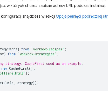
sc, w których chcesz zapisać adresy URL podczas instalacji.
i konfiguracji znajdziesz w sekcji
Opcje pamięci podręcznej str
tegyCache
}
from
'workbox-recipes'
;
st
}
from
'workbox-strategies'
;
ny strategy, CacheFirst used as an example.
new
CacheFirst
();
offline.html'
];
e
({
urls
,
strategy
});