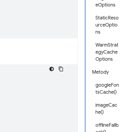
eOptions
StaticReso
urceOptio
ns
WarmStrat
egyCache
Options
Metody
googleFon
tsCache()
imageCac
he()
offlineFallb