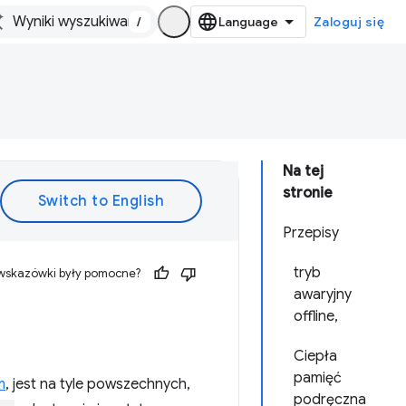
/
Zaloguj się
Na tej
stronie
Przepisy
tryb
 wskazówki były pomocne?
awaryjny
offline,
Ciepła
pamięć
m
, jest na tyle powszechnych,
podręczna