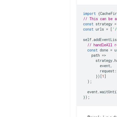
import
{
CacheFir
// This can be a
const
strategy
=
const
urls
=
[
'/
self
.
addEventLis
// handleAll r
const
done
=
u
path
=
strategy
.
h
event
,
request
:
})[
1
]
);
event
.
waitUnti
});