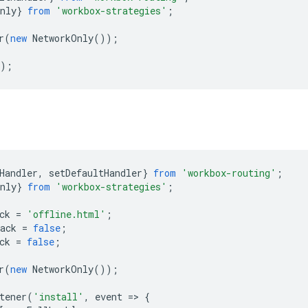
nly
}
from
'workbox-strategies'
;
r
(
new
NetworkOnly
());
);
Handler
,
setDefaultHandler
}
from
'workbox-routing'
;
nly
}
from
'workbox-strategies'
;
ck
=
'offline.html'
;
ack
=
false
;
ck
=
false
;
r
(
new
NetworkOnly
());
tener
(
'install'
,
event
=
>
{