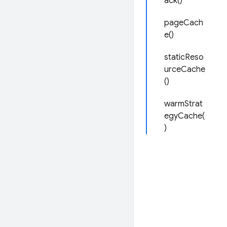
ack()
pageCach
e()
staticReso
urceCache
()
warmStrat
egyCache(
)