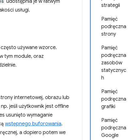
es
udostępnia je w łatwym
strategii
kości usługi.
Pamięć
podręczna
strony
w często używane wzorce.
Pamięć
podręczna
 w tym module, oraz
zasobów
zielnie.
statycznyc
h
Pamięć
rony internetowej, obrazu lub
podręczna
. jeśli użytkownik jest offline
grafiki
pes usunięto wymaganie
Pamięć
cą
wstępnego buforowania
.
podręczna
ręcznej, a dopiero potem we
Google