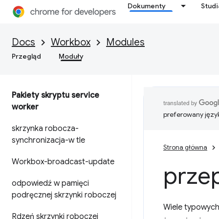
Dokumenty
Stud
Docs
Workbox
Modules
Przegląd
Moduły
Pakiety skryptu service
worker
preferowany języ
skrzynka robocza-
synchronizacja-w tle
Strona główna
Workbox-broadcast-update
prze
odpowiedź w pamięci
podręcznej skrzynki roboczej
Wiele typowych
Rdzeń skrzynki roboczej