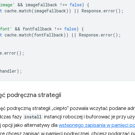
image'
 && 
imageFallback
!==
false
)
{
t
cache
.
match
(
imageFallback
))
||
Response
.
error
();
font'
 && 
fontFallback
!==
false
)
{
t
cache
.
match
(
fontFallback
))
||
Response
.
error
();
e
.
error
();
handler
);
ęć podręczna strategii
ięć podręczną strategii „ciepło” pozwala wczytać podane ad
dczas fazy
install
instancji roboczej i buforować je przy uż
 opcji jako alternatywy dla
wstępnego zapisania w pamięci p
óre chcesz zapisać w pamięci podręcznej, chcesz podgrzać p