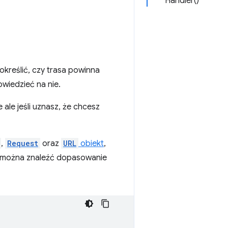
Handler()
określić, czy trasa powinna
owiedzieć na nie.
le jeśli uznasz, że chcesz
,
Request
oraz
URL
obiekt
,
u można znaleźć dopasowanie