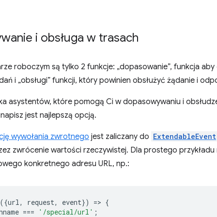
anie i obsługa w trasach
rze roboczym są tylko 2 funkcje: „dopasowanie”, funkcja aby 
ń i „obsługi” funkcji, który powinien obsłużyć żądanie i odp
ka asystentów, które pomogą Ci w dopasowywaniu i obsłudze a
 napisz jest najlepszą opcją.
cję wywołania zwrotnego
jest zaliczany do
ExtendableEvent
zez zwrócenie wartości rzeczywistej. Dla prostego przykład
owego konkretnego adresu URL, np.:
({
url
,
request
,
event
})
=
>
{
hname
===
'/special/url'
;