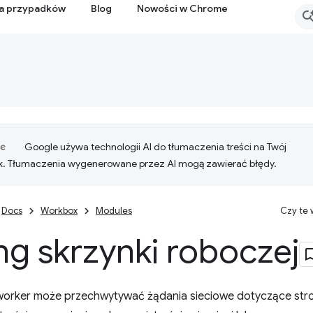
ia przypadków
Blog
Nowości w Chrome
Google używa technologii AI do tłumaczenia treści na Twój
k. Tłumaczenia wygenerowane przez AI mogą zawierać błędy.
Docs
Workbox
Modules
Czy te
ng skrzynki roboczej
 worker może przechwytywać żądania sieciowe dotyczące st