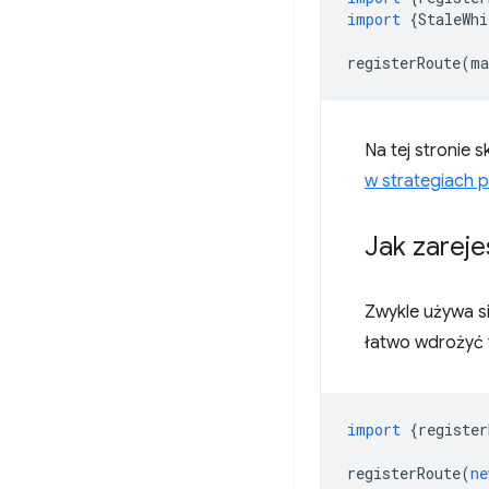
import
{
StaleWhi
registerRoute
(
ma
Na tej stronie 
w strategiach 
Jak zarej
Zwykle używa s
łatwo wdrożyć t
import
{
register
registerRoute
(
ne