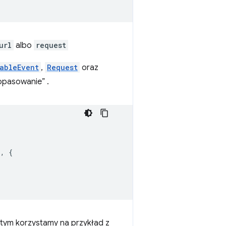
url
albo
request
ableEvent
,
Request
oraz
opasowanie” .
`
,
{
 tym korzystamy na przykład z