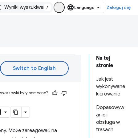
/
Zaloguj się
Na tej
stronie
Jak jest
wykonywane
 wskazówki były pomocne?
kierowanie
Dopasowyw
anie i
obsługa w
trasach
rony. Może zareagować na