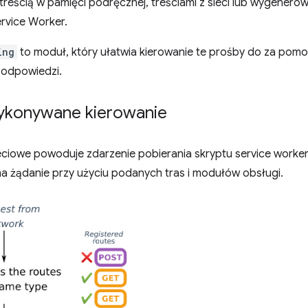
treścią w pamięci podręcznej, treściami z sieci lub wygenerow
rvice Worker.
ing
to moduł, który ułatwia kierowanie te prośby do za pomo
 odpowiedzi.
wykonywane kierowanie
eciowe powoduje zdarzenie pobierania skryptu service worke
a żądanie przy użyciu podanych tras i modułów obsługi.