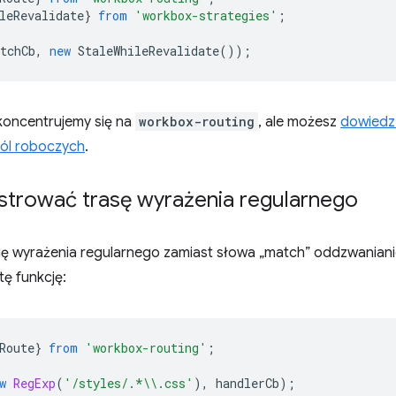
leRevalidate
}
from
'workbox-strategies'
;
tchCb
,
new
StaleWhileRevalidate
());
skoncentrujemy się na
workbox-routing
, ale możesz
dowiedz 
pól roboczych
.
estrować trasę wyrażenia regularnego
ię wyrażenia regularnego zamiast słowa „match” oddzwanian
ę funkcję:
Route
}
from
'workbox-routing'
;
w
RegExp
(
'/styles/.*\\.css'
),
handlerCb
);