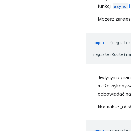
funkcji
async
i
Możesz zarejes
import
{
register
registerRoute
(
ma
Jedynym ograni
może wykonywać
odpowiadać na 
Normalnie „obs
import
{
register