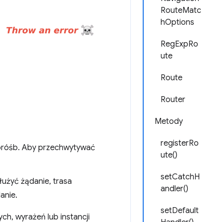
RouteMatc
hOptions
RegExpRo
ute
Route
Router
Metody
registerRo
róśb. Aby przechwytywać
ute()
setCatchH
służyć żądanie, trasa
andler()
anie.
setDefault
h, wyrażeń lub instancji