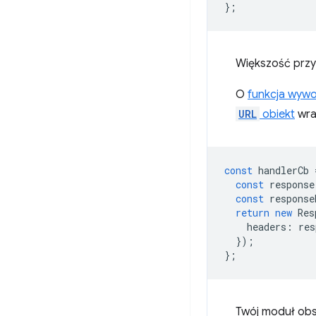
};
Większość przy
O
funkcja wywo
URL
obiekt
wra
const
handlerCb
const
response
const
response
return
new
Res
headers
:
res
});
};
Twój moduł obs