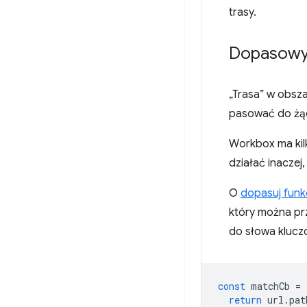
trasy.
Dopasowyw
„Trasa” w obsza
pasować do żąda
Workbox ma kil
działać inaczej,
O
dopasuj funk
który można pr
do słowa klucz
const
matchCb
=
return
url
.
pat