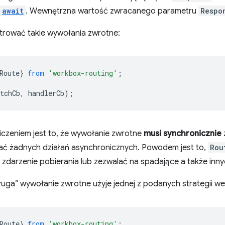
await
. Wewnętrzna wartość zwracanego parametru
Respo
trować takie wywołania zwrotne:
Route
}
from
'workbox-routing'
;
tchCb
,
handlerCb
);
czeniem jest to, że wywołanie zwrotne
musi synchronicznie
 żadnych działań asynchronicznych. Powodem jest to,
Rou
zdarzenie pobierania lub zezwalać na spadające a także inny
ługa” wywołanie zwrotne użyje jednej z podanych strategii w
Route
}
from
'workbox-routing'
;