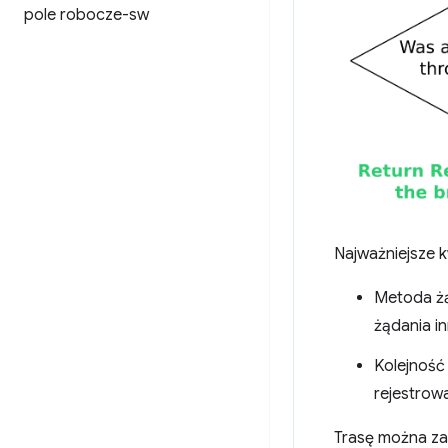
pole robocze-sw
Najważniejsze k
Metoda żą
żądania i
Kolejność 
rejestrow
Trasę można za