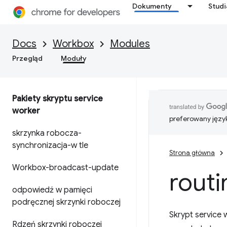
Dokumenty
Stud
Docs
Workbox
Modules
Przegląd
Moduły
Pakiety skryptu service
worker
preferowany języ
skrzynka robocza-
synchronizacja-w tle
Strona główna
Workbox-broadcast-update
routi
odpowiedź w pamięci
podręcznej skrzynki roboczej
Skrypt service
Rdzeń skrzynki roboczej