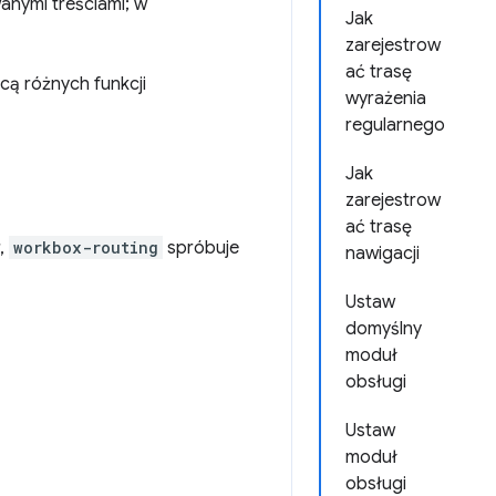
anymi treściami; w
Jak
zarejestrow
ać trasę
cą różnych funkcji
wyrażenia
regularnego
Jak
zarejestrow
ać trasę
r,
workbox-routing
spróbuje
nawigacji
Ustaw
domyślny
moduł
obsługi
Ustaw
moduł
obsługi