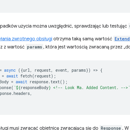
padków użycia można uwzględnić, sprawdzając lub testując
łania zwrotnego obsługi
otrzyma taką samą wartość
Extend
z z wartość
params
, która jest wartością zwracaną przez „d
=
async
({
url
,
request
,
event
,
params
})
=
>
{
=
await
fetch
(
request
);
Body
=
await
response
.
text
();
ponse
(
`
${
responseBody
}
 <!-- Look Ma. Added Content. -->
ponse
.
headers
,
ługi musi zwracać obietnicę zwracającą się do
Response
. W