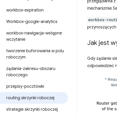
przeglądarka z 
mechanizmie Se
workbox-expiration
workbox-rout
Workbox-google-analytics
przynoszących
workbox-nawigacja-wstępne
wczytanie
Jak jest 
tworzenie buforowania w polu
roboczym
Gdy żądanie si
odpowiedzieć n
żądania-zakresu-obszaru
roboczego
przepisy-pocztówki
routing skrzynki roboczej
strategie skrzynki roboczej