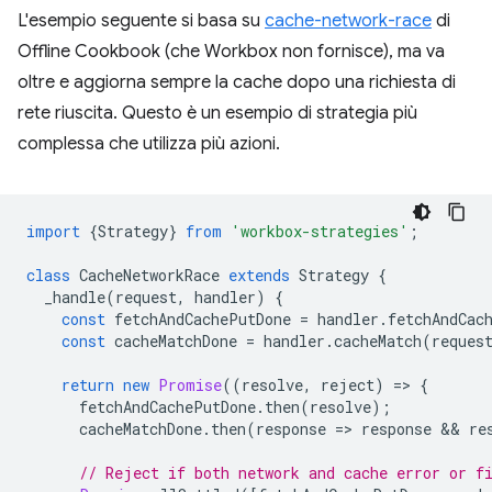
L'esempio seguente si basa su
cache-network-race
di
Offline Cookbook (che Workbox non fornisce), ma va
oltre e aggiorna sempre la cache dopo una richiesta di
rete riuscita. Questo è un esempio di strategia più
complessa che utilizza più azioni.
import
{
Strategy
}
from
'workbox-strategies'
;
class
CacheNetworkRace
extends
Strategy
{
_handle
(
request
,
handler
)
{
const
fetchAndCachePutDone
=
handler
.
fetchAndCac
const
cacheMatchDone
=
handler
.
cacheMatch
(
reques
return
new
Promise
((
resolve
,
reject
)
=
>
{
fetchAndCachePutDone
.
then
(
resolve
);
cacheMatchDone
.
then
(
response
=
>
response
 && 
re
// Reject if both network and cache error or f