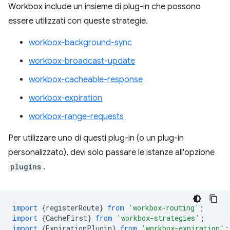
Workbox include un insieme di plug-in che possono
essere utilizzati con queste strategie.
workbox-background-sync
workbox-broadcast-update
workbox-cacheable-response
workbox-expiration
workbox-range-requests
Per utilizzare uno di questi plug-in (o un plug-in
personalizzato), devi solo passare le istanze all'opzione
plugins
.
import
{
registerRoute
}
from
'workbox-routing'
;
import
{
CacheFirst
}
from
'workbox-strategies'
;
import
{
ExpirationPlugin
}
from
'workbox-expiration'
;