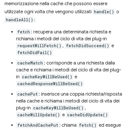
memorizzazione nella cache che possono essere
utilizzate ogni volta che vengono utilizzati
handle()
o
handleAll()
:
fetch
: recupera una determinata richiesta e
richiama i metodi del ciclo di vita dei plug-in
requestWillFetch()
,
fetchDidSucceed()
e
fetchDidFail()
cacheMatch
: corrisponde a una richiesta dalla
cache e richiama i metodi del ciclo di vita dei plug-
in
cacheKeyWillBeUsed()
e
cachedResponseWillBeUsed()
cachePut
: inserisce una coppia richiesta/risposta
nella cache e richiama i metodi del ciclo di vita dei
plug-in
cacheKeyWillBeUsed()
,
cacheWillUpdate()
e
cacheDidUpdate()
fetchAndCachePut
: chiama
fetch()
ed esegue