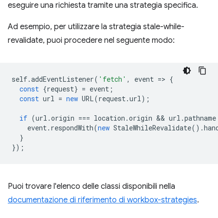
eseguire una richiesta tramite una strategia specifica.
Ad esempio, per utilizzare la strategia stale-while-
revalidate, puoi procedere nel seguente modo:
self
.
addEventListener
(
'fetch'
,
event
=
>
{
const
{
request
}
=
event
;
const
url
=
new
URL
(
request
.
url
);
if
(
url
.
origin
===
location
.
origin
 && 
url
.
pathname
event
.
respondWith
(
new
StaleWhileRevalidate
().
han
}
});
Puoi trovare l'elenco delle classi disponibili nella
documentazione di riferimento di workbox-strategies
.