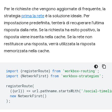
Per le richieste che vengono aggiornate di frequente, la
strategia
prima la rete
è la soluzione ideale. Per
impostazione predefinita, tenterà di recuperare l'ultima
risposta dalla rete. Se la richiesta ha esito positivo, la
risposta viene inserita nella cache. Se la rete non
restituisce una risposta, verrà utilizzata la risposta
memorizzata nella cache.
import
{
registerRoute
}
from
'workbox-routing'
;
import
{
NetworkFirst
}
from
'workbox-strategies'
;
registerRoute
(
({
url
})
=
>
url
.
pathname
.
startsWith
(
'/social-timeli
new
NetworkFirst
()
);