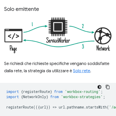
Solo emittente
Se richiedi che richieste specifiche vengano soddisfatte
dalla rete, la strategia da utilizzare è
Solo rete
.
import
{
registerRoute
}
from
'workbox-routing'
;
import
{
NetworkOnly
}
from
'workbox-strategies'
;
registerRoute
(({
url
})
=
>
url
.
pathname
.
startsWith
(
'/a