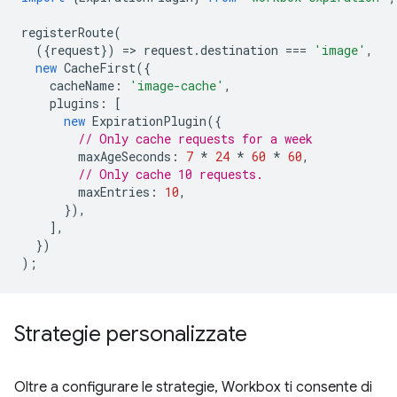
registerRoute
(
({
request
})
=
>
request
.
destination
===
'image'
,
new
CacheFirst
({
cacheName
:
'image-cache'
,
plugins
:
[
new
ExpirationPlugin
({
// Only cache requests for a week
maxAgeSeconds
:
7
*
24
*
60
*
60
,
// Only cache 10 requests.
maxEntries
:
10
,
}),
],
})
);
Strategie personalizzate
Oltre a configurare le strategie, Workbox ti consente di