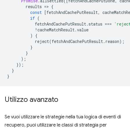
Promise
.
allSettled
([
fetchAndCachePutDone
,
cach
results
=
>
{
const
[
fetchAndCachePutResult
,
cacheMatchR
if
(
fetchAndCachePutResult
.
status
===
'rejec
!
cacheMatchResult
.
value
)
{
reject
(
fetchAndCachePutResult
.
reason
);
}
}
);
});
}
}
Utilizzo avanzato
Se vuoi utilizzare le strategie nella tua logica di eventi di
recupero, puoi utilizzare le classi di strategia per