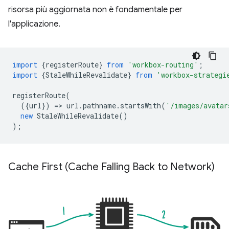
risorsa più aggiornata non è fondamentale per
l'applicazione.
import
{
registerRoute
}
from
'workbox-routing'
;
import
{
StaleWhileRevalidate
}
from
'workbox-strategi
registerRoute
(
({
url
})
=
>
url
.
pathname
.
startsWith
(
'/images/avatar
new
StaleWhileRevalidate
()
);
Cache First (Cache Falling Back to Network)