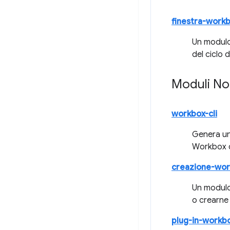
finestra-work
Un modulo 
del ciclo di
Moduli N
workbox-cli
Genera un 
Workbox d
creazione-wo
Un modulo
o crearne
plug-in-workb