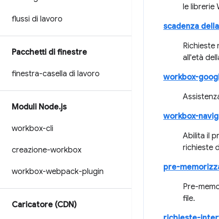
le libreri
flussi di lavoro
scadenza della 
Richieste 
Pacchetti di finestre
all'età de
finestra-casella di lavoro
workbox-googl
Assistenza
Moduli Node
.
js
workbox-navig
workbox-cli
Abilita il
richieste 
creazione-workbox
pre-memorizzaz
workbox-webpack-plugin
Pre-memori
file.
Caricatore (CDN)
richieste-inter