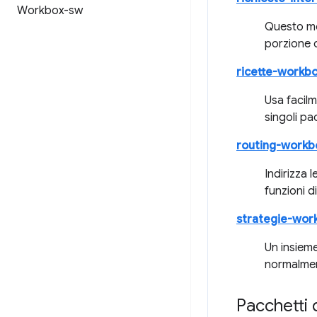
Workbox-sw
Questo mod
porzione 
ricette-workb
Usa facil
singoli pa
routing-workb
Indirizza 
funzioni d
strategie-wor
Un insieme
normalmen
Pacchetti 