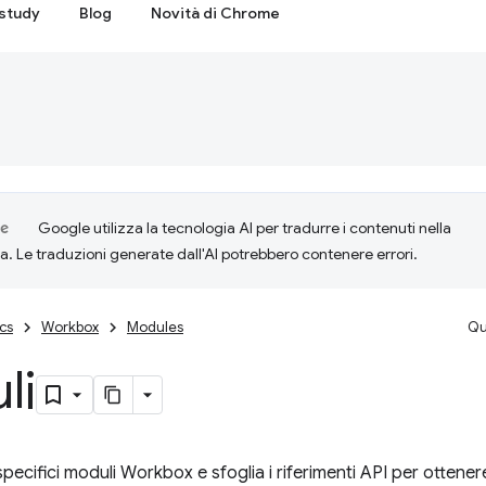
study
Blog
Novità di Chrome
Google utilizza la tecnologia AI per tradurre i contenuti nella
ta. Le traduzioni generate dall'AI potrebbero contenere errori.
cs
Workbox
Modules
Qu
li
pecifici moduli Workbox e sfoglia i riferimenti API per ottener