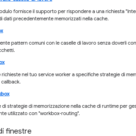
ulo fornisce il supporto per rispondere a una richiesta "Inter
di dati precedentemente memorizzati nella cache.
ox
mente pattern comuni con le caselle di lavoro senza doverli 
cchetti.
ox
le richieste nel tuo service worker a specifiche strategie di m
i callback.
kbox
 di strategie di memorizzazione nella cache di runtime per gest
te utilizzato con "workbox-routing".
di finestre