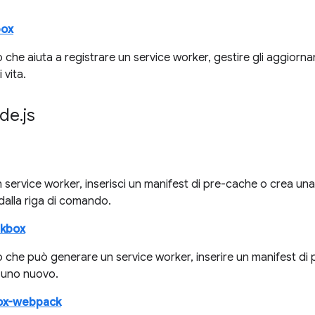
box
che aiuta a registrare un service worker, gestire gli aggiorna
 vita.
ode
.
js
service worker, inserisci un manifest di pre-cache o crea una c
alla riga di comando.
rkbox
 che può generare un service worker, inserire un manifest di 
 uno nuovo.
ox-webpack