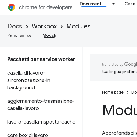
Documenti
Case 
Docs
Workbox
Modules
Panoramica
Moduli
Pacchetti per service worker
tua lingua preferi
casella di lavoro-
sincronizzazione-in
background
Home page
Do
aggiornamento-trasmissione-
Modu
casella-lavoro
lavoro-casella-risposta-cache
Approfondisci s
core box di lavoro