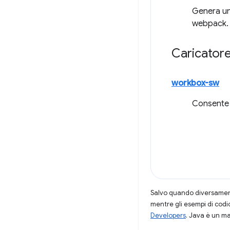
Genera un 
webpack.
Caricator
workbox-sw
Consente d
Salvo quando diversamente
mentre gli esempi di codi
Developers
. Java è un ma