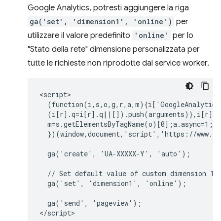
Google Analytics, potresti aggiungere la riga
ga('set', 'dimension1', 'online')
per
utilizzare il valore predefinito
'online'
per lo
"Stato della rete" dimensione personalizzata per
tutte le richieste non riprodotte dal service worker.
<script>

  (function(i,s,o,g,r,a,m){i['GoogleAnalytics
  (i[r].q=i[r].q||[]).push(arguments)},i[r].l
  m=s.getElementsByTagName(o)[0];a.async=1;a.
  })(window,document,'script','https://www.go
  ga('create', 'UA-XXXXX-Y', 'auto');

  // Set default value of custom dimension 1 t
  ga('set', 'dimension1', 'online');

  ga('send', 'pageview');
