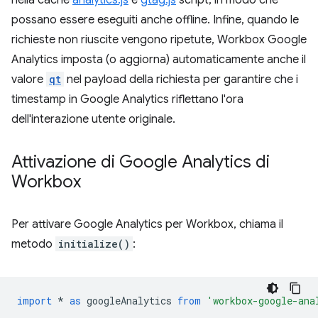
nella cache
analytics.js
e
gtag.js
script, in modo che
possano essere eseguiti anche offline. Infine, quando le
richieste non riuscite vengono ripetute, Workbox Google
Analytics imposta (o aggiorna) automaticamente anche il
valore
qt
nel payload della richiesta per garantire che i
timestamp in Google Analytics riflettano l'ora
dell'interazione utente originale.
Attivazione di Google Analytics di
Workbox
Per attivare Google Analytics per Workbox, chiama il
metodo
initialize()
:
import
*
as
googleAnalytics
from
'workbox-google-ana