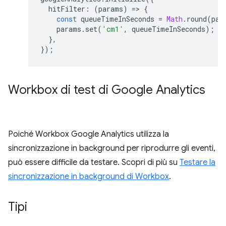
hitFilter
:
(
params
)
=
>
{
const
queueTimeInSeconds
=
Math
.
round
(
par
params
.
set
(
'cm1'
,
queueTimeInSeconds
);
},
});
Workbox di test di Google Analytics
Poiché Workbox Google Analytics utilizza la
sincronizzazione in background per riprodurre gli eventi,
può essere difficile da testare. Scopri di più su
Testare la
sincronizzazione in background di Workbox
.
Tipi