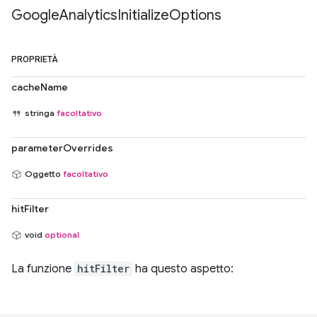
Google
Analytics
Initialize
Options
PROPRIETÀ
cacheName
stringa
facoltativo
parameterOverrides
Oggetto
facoltativo
hitFilter
void
optional
La funzione
hitFilter
ha questo aspetto: