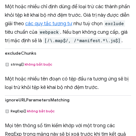
Một hoặc nhiều chỉ định dùng để loại trừ các thành phần
khỏi tệp kê khai bộ nhớ đệm trước. Giá trị này được diễn
giải theo
các quy tắc tương tự
như tuỳ chọn
exclude
tiêu chuẩn của
webpack
. Nếu bạn không cung cấp, giá
trị mặc định sẽ là
[/\.map$/, /^manifest.*\.js$]
.
excludeChunks
string[]
không bắt buộc
Một hoặc nhiều tên đoạn có tệp đầu ra tương ứng sẽ bị
loại trừ khỏi tệp kê khai bộ nhớ đệm trước.
ignoreURLParametersMatching
RegExp[]
không bắt buộc
Mọi tên thông số tìm kiếm khớp với một trong các
RegExp trong mảng này sẽ bị xoá trước khi tìm kết quả