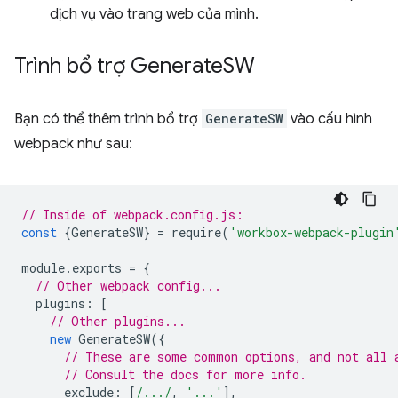
dịch vụ vào trang web của mình.
Trình bổ trợ Generate
SW
Bạn có thể thêm trình bổ trợ
GenerateSW
vào cấu hình
webpack như sau:
// Inside of webpack.config.js:
const
{
GenerateSW
}
=
require
(
'workbox-webpack-plugin
module
.
exports
=
{
// Other webpack config...
plugins
:
[
// Other plugins...
new
GenerateSW
({
// These are some common options, and not all 
// Consult the docs for more info.
exclude
:
[
/.../
,
'...'
],