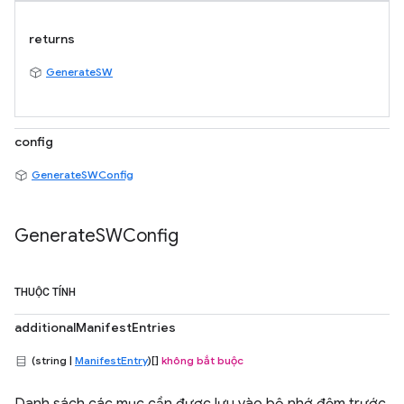
returns
GenerateSW
config
GenerateSWConfig
Generate
SWConfig
THUỘC TÍNH
additionalManifestEntries
(string |
ManifestEntry
)[]
không bắt buộc