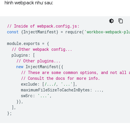
hình webpack như sau:
// Inside of webpack.config.js:
const
{
InjectManifest
}
=
require
(
'workbox-webpack-pl
module
.
exports
=
{
// Other webpack config...
plugins
:
[
// Other plugins...
new
InjectManifest
({
// These are some common options, and not all 
// Consult the docs for more info.
exclude
:
[
/.../
,
'...'
],
maximumFileSizeToCacheInBytes
:
...,
swSrc
:
'...'
,
}),
],
};