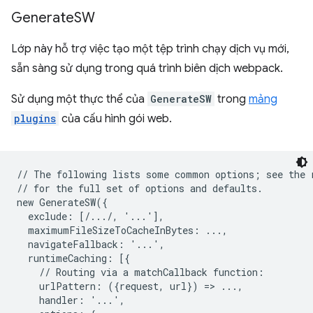
Generate
SW
Lớp này hỗ trợ việc tạo một tệp trình chạy dịch vụ mới,
sẵn sàng sử dụng trong quá trình biên dịch webpack.
Sử dụng một thực thể của
GenerateSW
trong
mảng
plugins
của cấu hình gói web.
// The following lists some common options; see the r
// for the full set of options and defaults.

new GenerateSW({

  exclude: [/.../, '...'],

  maximumFileSizeToCacheInBytes: ...,

  navigateFallback: '...',

  runtimeCaching: [{

    // Routing via a matchCallback function:

    urlPattern: ({request, url}) => ...,

    handler: '...',
