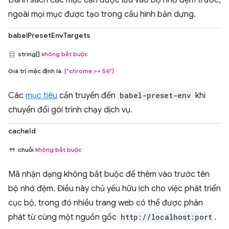
Danh sách các mục cần được lưu vào bộ nhớ đệm trước,
ngoài mọi mục được tạo trong cấu hình bản dựng.
babelPresetEnvTargets
string[]
không bắt buộc
Giá trị mặc định là:
["chrome >= 56"]
Các
mục tiêu
cần truyền đến
babel-preset-env
khi
chuyển đổi gói trình chạy dịch vụ.
cacheId
chuỗi
không bắt buộc
Mã nhận dạng không bắt buộc để thêm vào trước tên
bộ nhớ đệm. Điều này chủ yếu hữu ích cho việc phát triển
cục bộ, trong đó nhiều trang web có thể được phân
phát từ cùng một nguồn gốc
http://localhost:port
.