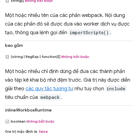
string[]
không bắt buộc
Một hoặc nhiều tên của các phần webpack. Nội dung
của các phần đó sẽ được đưa vào worker dịch vụ được
tạo, thông qua lệnh gọi đến
importScripts()
.
bao gồm
(string | RegExp | function)[]
không bắt buộc
Một hoặc nhiều chỉ định dùng để đưa các thành phần
vào tệp kê khai bộ nhớ đệm trước. Giá trị này được diễn
giải theo
các quy tắc tương tự
như tuỳ chọn
include
tiêu chuẩn của
webpack
.
inlineWorkboxRuntime
boolean
không bắt buộc
Giá trị mặc định là:
false