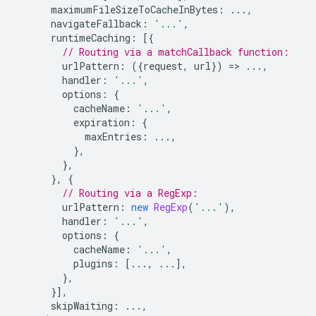
maximumFileSizeToCacheInBytes
:
...,
navigateFallback
:
'...'
,
runtimeCaching
:
[{
// Routing via a matchCallback function:
urlPattern
:
({
request
,
url
})
=
>
...,
handler
:
'...'
,
options
:
{
cacheName
:
'...'
,
expiration
:
{
maxEntries
:
...,
},
},
},
{
// Routing via a RegExp:
urlPattern
:
new
RegExp
(
'...'
),
handler
:
'...'
,
options
:
{
cacheName
:
'...'
,
plugins
:
[...,
...],
},
}],
skipWaiting
:
...,