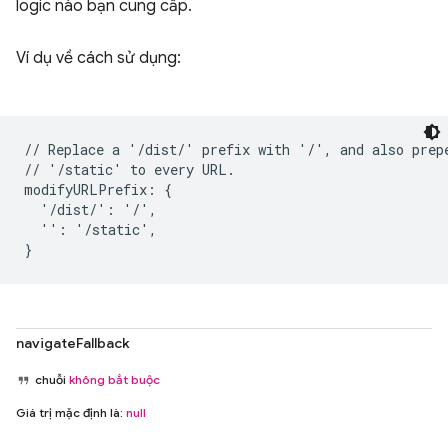
logic nào bạn cung cấp.
Ví dụ về cách sử dụng:
// Replace a '/dist/' prefix with '/', and also prepe
// '/static' to every URL.

modifyURLPrefix: {

  '/dist/': '/',

  '': '/static',

navigateFallback
chuỗi
không bắt buộc
Giá trị mặc định là:
null