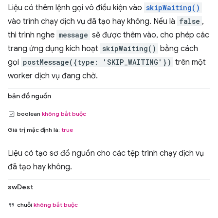
Liệu có thêm lệnh gọi vô điều kiện vào
skipWaiting()
vào trình chạy dịch vụ đã tạo hay không. Nếu là
false
,
thì trình nghe
message
sẽ được thêm vào, cho phép các
trang ứng dụng kích hoạt
skipWaiting()
bằng cách
gọi
postMessage({type: 'SKIP_WAITING'})
trên một
worker dịch vụ đang chờ.
bản đồ nguồn
boolean
không bắt buộc
Giá trị mặc định là:
true
Liệu có tạo sơ đồ nguồn cho các tệp trình chạy dịch vụ
đã tạo hay không.
swDest
chuỗi
không bắt buộc