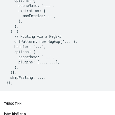
    options: {

      cacheName: '...',

      expiration: {

        maxEntries: ...,

      },

    },

  }, {

    // Routing via a RegExp:

    urlPattern: new RegExp('...'),

    handler: '...',

    options: {

      cacheName: '...',

      plugins: [..., ...],

    },

  }],

  skipWaiting: ...,

THUỘC TÍNH
hàm khởi tạo