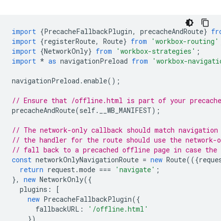
import
{
PrecacheFallbackPlugin
,
precacheAndRoute
}
fr
import
{
registerRoute
,
Route
}
from
'workbox-routing'
import
{
NetworkOnly
}
from
'workbox-strategies'
;
import
*
as
navigationPreload
from
'workbox-navigati
navigationPreload
.
enable
();
// Ensure that /offline.html is part of your precach
precacheAndRoute
(
self
.
__WB_MANIFEST
);
// The network-only callback should match navigation
// the handler for the route should use the network-o
// fall back to a precached offline page in case the 
const
networkOnlyNavigationRoute
=
new
Route
(({
reque
return
request
.
mode
===
'navigate'
;
},
new
NetworkOnly
({
plugins
:
[
new
PrecacheFallbackPlugin
({
fallbackURL
:
'/offline.html'
})