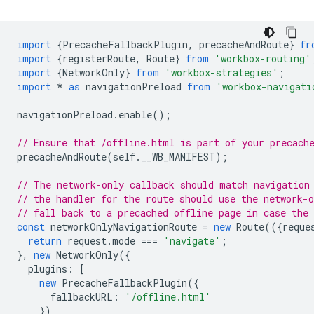
import
{
PrecacheFallbackPlugin
,
precacheAndRoute
}
fr
import
{
registerRoute
,
Route
}
from
'workbox-routing'
import
{
NetworkOnly
}
from
'workbox-strategies'
;
import
*
as
navigationPreload
from
'workbox-navigati
navigationPreload
.
enable
();
// Ensure that /offline.html is part of your precach
precacheAndRoute
(
self
.
__WB_MANIFEST
);
// The network-only callback should match navigation
// the handler for the route should use the network-o
// fall back to a precached offline page in case the 
const
networkOnlyNavigationRoute
=
new
Route
(({
reque
return
request
.
mode
===
'navigate'
;
},
new
NetworkOnly
({
plugins
:
[
new
PrecacheFallbackPlugin
({
fallbackURL
:
'/offline.html'
})