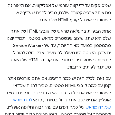
שמסופקים על ידי קצה עורפי של אפליקציה. אם תיאור זה
מתאים לארכיטקטורה שלכם, סביר להניח שעדיף
לא
לשמור מראש כל קובץ HTML של האתר.
אחת הבעיות בהעלאה מראש של קובצי HTML של אתר
שלם היא שתגי עיצוב שנשמרים מראש במטמון תמיד יוצגו
מהמטמון במועד מאוחר יותר, עד שה-Service Worker
יתעדכן. השיטה הזו מעולה לביצועים, אבל יכולה להוביל
לנטישה משמעותית במטמון אם קוד ה-HTML של האתר
משתנה לעיתים קרובות.
עם זאת, לכלל הזה יש כמה חריגים. אם אתם פורסים אתר
קטן עם כמה קובצי HTML סטטיים, סביר להניח שכדאי
לשמור מראש את כל הדפים האלה כדי שיהיו זמינים במצב
אופליין. אם יש לכם אתר גדול במיוחד, כדאי
לתת מראש
שמירה מראש
של כמה דפים עם ערך גבוה וחלופה אופליין,
ולהסתמך על שמירה במטמון בזמן הריצה כדי לשמור דפים