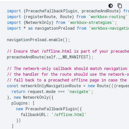
import
{
PrecacheFallbackPlugin
,
precacheAndRoute
}
fr
import
{
registerRoute
,
Route
}
from
'workbox-routing'
import
{
NetworkOnly
}
from
'workbox-strategies'
;
import
*
as
navigationPreload
from
'workbox-navigati
navigationPreload
.
enable
();
// Ensure that /offline.html is part of your precach
precacheAndRoute
(
self
.
__WB_MANIFEST
);
// The network-only callback should match navigation
// the handler for the route should use the network-o
// fall back to a precached offline page in case the 
const
networkOnlyNavigationRoute
=
new
Route
(({
reque
return
request
.
mode
===
'navigate'
;
},
new
NetworkOnly
({
plugins
:
[
new
PrecacheFallbackPlugin
({
fallbackURL
:
'/offline.html'
})
]