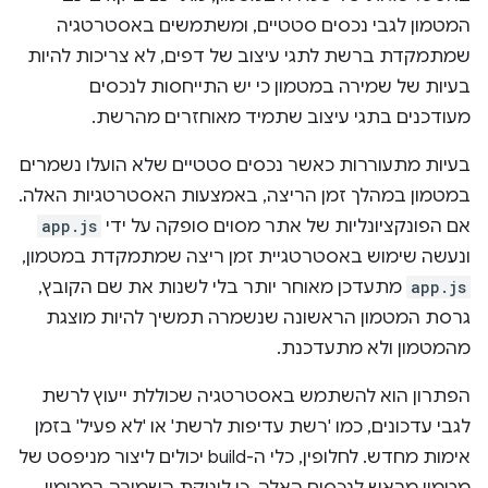
המטמון לגבי נכסים סטטיים, ומשתמשים באסטרטגיה
שמתמקדת ברשת לתגי עיצוב של דפים, לא צריכות להיות
בעיות של שמירה במטמון כי יש התייחסות לנכסים
מעודכנים בתגי עיצוב שתמיד מאוחזרים מהרשת.
בעיות מתעוררות כאשר נכסים סטטיים שלא הועלו נשמרים
במטמון במהלך זמן הריצה, באמצעות האסטרטגיות האלה.
אם הפונקציונליות של אתר מסוים סופקה על ידי
app.js
ונעשה שימוש באסטרטגיית זמן ריצה שמתמקדת במטמון,
app.js
מתעדכן מאוחר יותר בלי לשנות את שם הקובץ,
גרסת המטמון הראשונה שנשמרה תמשיך להיות מוצגת
מהמטמון ולא מתעדכנת.
הפתרון הוא להשתמש באסטרטגיה שכוללת ייעוץ לרשת
לגבי עדכונים, כמו 'רשת עדיפות לרשת' או 'לא פעיל' בזמן
אימות מחדש. לחלופין, כלי ה-build יכולים ליצור מניפסט של
מטמון מראש לנכסים האלה, כי לוגיקת השמירה במטמון