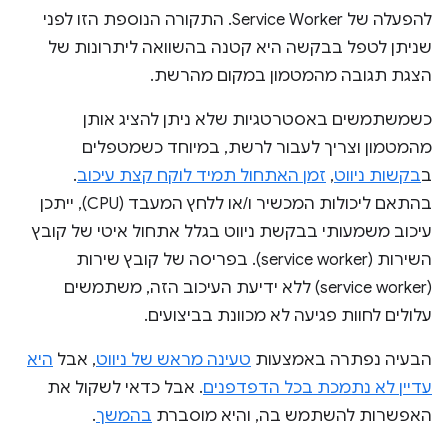
להפעלה של Service Worker. התקורה הנוספת הזו לפני
שניתן לטפל בבקשה היא קטנה בהשוואה ליתרונות של
הצגת תגובה מהמטמון במקום מהרשת.
כשמשתמשים באסטרטגיות שלא ניתן להציג אותן
מהמטמון וצריך לעבור לרשת, במיוחד כשמטפלים
ב
בקשות ניווט
,
זמן האתחול תמיד לוקח קצת עיכוב
.
בהתאם ליכולות המכשיר ו/או ללחץ המעבד (CPU), ייתכן
עיכוב משמעותי בבקשת ניווט בגלל אתחול איטי של קובץ
השירות (service worker). בפריסה של קובץ שירות
(service worker) ללא ידיעת העיכוב הזה, משתמשים
עלולים לחוות פגיעה לא מכוונת בביצועים.
הבעיה נפתרה באמצעות
טעינה מראש של ניווט
, אבל
היא
עדיין לא נתמכת בכל הדפדפנים
. אבל כדאי לשקול את
האפשרות להשתמש בה, והיא מוסברת
בהמשך
.