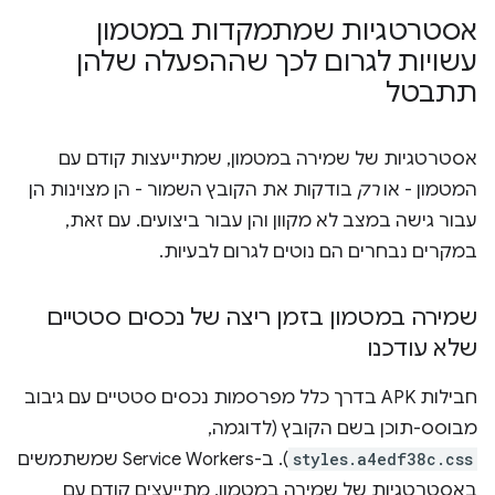
אסטרטגיות שמתמקדות במטמון
עשויות לגרום לכך שההפעלה שלהן
תתבטל
אסטרטגיות של שמירה במטמון, שמתייעצות קודם עם
המטמון - או
רק
בודקות את הקובץ השמור - הן מצוינות הן
עבור גישה במצב לא מקוון והן עבור ביצועים. עם זאת,
במקרים נבחרים הם נוטים לגרום לבעיות.
שמירה במטמון בזמן ריצה של נכסים סטטיים
שלא עודכנו
חבילות APK בדרך כלל מפרסמות נכסים סטטיים עם גיבוב
מבוסס-תוכן בשם הקובץ (לדוגמה,
styles.a4edf38c.css
). ב-Service Workers שמשתמשים
באסטרטגיות של שמירה במטמון, מתייעצים קודם עם