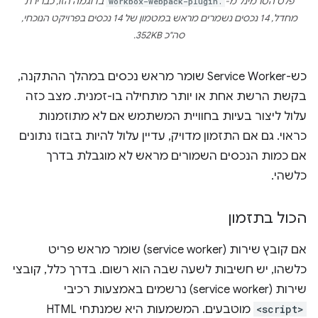
פלט הטרמינל מ-
workbox-webpack-plugin.
בדוגמה הזו, כברירת
מחדל, 14 נכסים נשמרים מראש במטמון של 14 נכסים בפרויקט הנוכחי,
סה"כ 352KB.
כש-Service Worker שומר מראש נכסים במהלך ההתקנה,
בקשת הרשת אחת או יותר מתחילה בו-זמנית. מצב כזה
עלול ליצור בעיות בחוויית המשתמש אם לא מתוזמנות
כראוי. גם אם התזמון מדויק, עדיין עלול להיות בזבוז נתונים
אם כמות הנכסים השמורים מראש לא מוגבלת בדרך
כלשהי.
הכול בתזמון
אם קובץ שירות (service worker) שומר מראש פריט
כלשהו, יש חשיבות לשעה שבה הוא רשום. בדרך כלל, קובצי
שירות (service worker) נרשמים באמצעות רכיבי
<script>
מוטבעים. המשמעות היא שמנתחי HTML