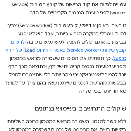
עשויים לגלות את קוד הרישום של קובץ השירות (service
worker) לפני טעינת הנכסים הקריטיים של הדף.
זו בעיה. באופן אידיאלי, קובץ שירות (service worker) צריך
להיות ניטרלי במקרה הגרוע ביותר, אבל הוא לא יפגע
בביצועים. אתם יכולים להעניק למשתמשים טובה ו
לרשום
קובץ שירות (service worker) כאשר האירוע
load
של הדף
מופעל
. כך תפחיתו את הסיכויים ששמירה מראש במטמון
תפריע לטעינת נכסים קריטיים של דף, וכתוצאה מכך הדף
יוכל להפוך לאינטראקטיבי מהר יותר בלי שתצטרכו לטפל
בבקשות מהרשת לנכסים שייתכן שאין בהם צורך עד למועד
מאוחר יותר בכל מקרה.
שיקולים התחשבים בשימוש בנתונים
ללא קשר לתזמון, השמירה מראש במטמון כרוכה בשליחת
בקשות רשת. אם מניפסט של נכסים לשמירה במטמון לא