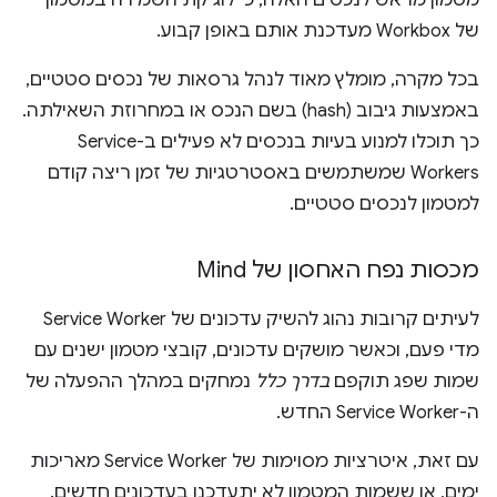
של Workbox מעדכנת אותם באופן קבוע.
בכל מקרה, מומלץ מאוד לנהל גרסאות של נכסים סטטיים,
באמצעות גיבוב (hash) בשם הנכס או במחרוזת השאילתה.
כך תוכלו למנוע בעיות בנכסים לא פעילים ב-Service
Workers שמשתמשים באסטרטגיות של זמן ריצה קודם
למטמון לנכסים סטטיים.
מכסות נפח האחסון של Mind
לעיתים קרובות נהוג להשיק עדכונים של Service Worker
מדי פעם, וכאשר מושקים עדכונים, קובצי מטמון ישנים עם
שמות שפג תוקפם
בדרך כלל
נמחקים במהלך ההפעלה של
ה-Service Worker החדש.
עם זאת, איטרציות מסוימות של Service Worker מאריכות
ימים, או ששמות המטמון לא יתעדכנו בעדכונים חדשים.