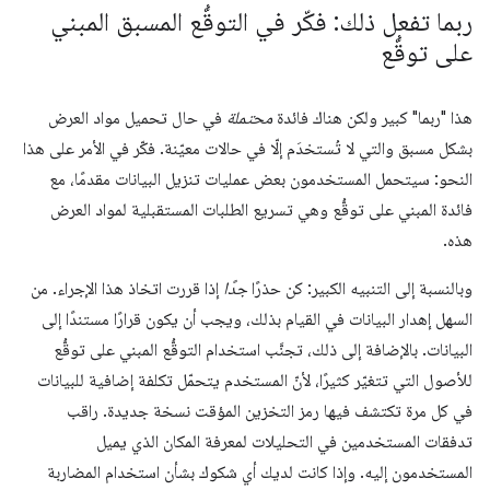
ربما تفعل ذلك: فكّر في التوقُّع المسبق المبني
على توقُّع
هذا "ربما" كبير ولكن هناك فائدة
محتملة
في حال تحميل مواد العرض
بشكل مسبق والتي لا تُستخدَم إلّا في حالات معيّنة. فكّر في الأمر على هذا
النحو: سيتحمل المستخدمون بعض عمليات تنزيل البيانات مقدمًا، مع
فائدة المبني على توقُّع وهي تسريع الطلبات المستقبلية لمواد العرض
هذه.
وبالنسبة إلى التنبيه الكبير: كن حذرًا
جدًا
إذا قررت اتخاذ هذا الإجراء. من
السهل إهدار البيانات في القيام بذلك، ويجب أن يكون قرارًا مستندًا إلى
البيانات. بالإضافة إلى ذلك، تجنَّب استخدام التوقُّع المبني على توقُّع
للأصول التي تتغيّر كثيرًا، لأنّ المستخدم يتحمّل تكلفة إضافية للبيانات
في كل مرة تكتشف فيها رمز التخزين المؤقت نسخة جديدة. راقب
تدفقات المستخدمين في التحليلات لمعرفة المكان الذي يميل
المستخدمون إليه. وإذا كانت لديك أي شكوك بشأن استخدام المضاربة