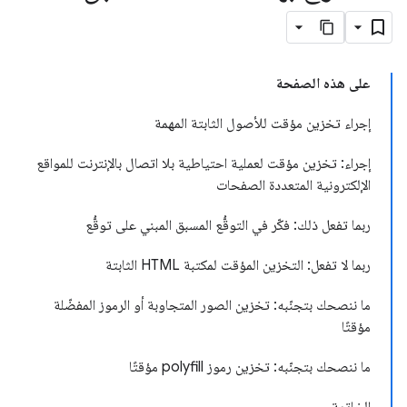
على هذه الصفحة
إجراء تخزين مؤقت للأصول الثابتة المهمة
إجراء: تخزين مؤقت لعملية احتياطية بلا اتصال بالإنترنت للمواقع
الإلكترونية المتعددة الصفحات
ربما تفعل ذلك: فكّر في التوقُّع المسبق المبني على توقُّع
ربما لا تفعل: التخزين المؤقت لمكتبة HTML الثابتة
ما ننصحك بتجنّبه: تخزين الصور المتجاوبة أو الرموز المفضّلة
مؤقتًا
ما ننصحك بتجنّبه: تخزين رموز polyfill مؤقتًا