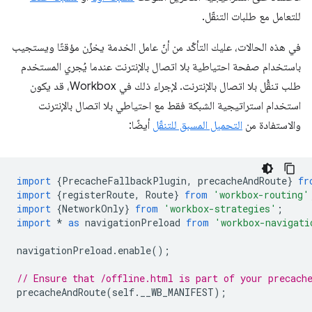
للتعامل مع طلبات التنقّل.
في هذه الحالات، عليك التأكّد من أنّ عامل الخدمة يخزّن مؤقتًا ويستجيب
باستخدام صفحة احتياطية بلا اتصال بالإنترنت عندما يُجري المستخدم
طلب تنقُّل بلا اتصال بالإنترنت. لإجراء ذلك في Workbox، قد يكون
استخدام استراتيجية الشبكة فقط مع احتياطي بلا اتصال بالإنترنت
والاستفادة من
التحميل المسبق للتنقّل
أيضًا:
import
{
PrecacheFallbackPlugin
,
precacheAndRoute
}
fr
import
{
registerRoute
,
Route
}
from
'workbox-routing'
import
{
NetworkOnly
}
from
'workbox-strategies'
;
import
*
as
navigationPreload
from
'workbox-navigati
navigationPreload
.
enable
();
// Ensure that /offline.html is part of your precach
precacheAndRoute
(
self
.
__WB_MANIFEST
);