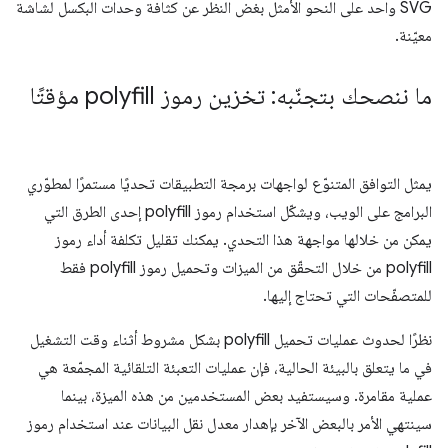
SVG واحد على النحو الأمثل بغض النظر عن كثافة وحدات البكسل لشاشة
معيّنة.
ما ننصحك بتجنّبه: تخزين رموز polyfill مؤقتًا
يمثل التوافق المتنوّع لواجهات برمجة التطبيقات تحديًا مستمرًا لمطوّري
البرامج على الويب، ويشكّل استخدام رموز polyfill إحدى الطرق التي
يمكن من خلالها مواجهة هذا التحدي. يمكنك تقليل تكلفة أداء رموز
polyfill من خلال التحقّق من الميزات وتحميل رموز polyfill فقط
للمتصفّحات التي تحتاج إليها.
نظرًا لحدوث عمليات تحميل polyfill بشكل مشروط أثناء وقت التشغيل
في ما يتعلق بالبيئة الحالية، فإن عمليات التعبئة التلقائية المجمّعة هي
عملية مقامرة. وسيستفيد بعض المستخدمين من هذه الميزة، بينما
سينتهي الأمر بالبعض الآخر بإهدار معدل نقل البيانات عند استخدام رموز