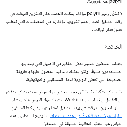
polyfill غير ضرورية.
لا تخزِّن رموز polyfill مؤقتًا. يمكنك الاعتماد على التخزين المؤقت في
وقت التشغيل لضمان عدم تخزينها مؤقتًا إلا في المتصفّحات التي تتطلب
عدم إهدار البيانات.
الخاتمة
يتطلب التحضير المسبق بعض التفكير في الأصول التي يحتاجها
المستخدمون مسبقًا، ولكن يمكنك بالتأكيد الحصول عليها بالطريقة
الصحيحة التي تعطي الأولوية للأداء المستقبلي والموثوقية.
إذا لم تكن متأكّدًا ممّا إذا كان يجب تخزين مواد عرض معيّنة بشكل مؤقت،
من الأفضل أن تطلب من Workbox استبعاد مواد العرض هذه وإنشاء
مسار للتخزين المؤقت في بيئة التشغيل لمعالجتها. وفي كلتا الحالتَين،
تناولنا شرحًا مفصّلاً لاحقًا في هذه المستندات
، ما يتيح لك تطبيق هذه
المبادئ على منطق المعالجة المسبقة في المستقبل.