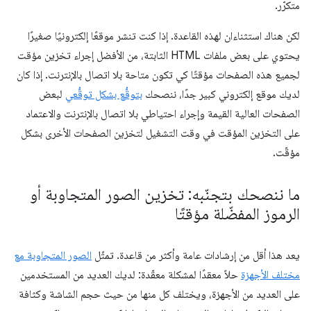
متكرّر.
لكن هناك استثناءان لهذه القاعدة. إذا كنت تنشر موقعًا إلكترونيًا صغيرًا
يحتوي على بعض ملفات HTML الثابتة، من الأفضل إجراء تخزين مؤقت
لجميع هذه الصفحات مؤقتًا كي تكون متاحة بلا اتصال بالإنترنت. إذا كان
لديك موقع إلكتروني كبير جدًا، ننصحك
بتوقُّع بشكل توقُّعي
لبعض
الصفحات العالية القيمة وإجراء احتياطي بلا اتصال بالإنترنت والاعتماد
على التخزين المؤقت في وقت التشغيل لتخزين الصفحات الأخرى بشكل
مؤقّت.
ما ننصحك بتجنّبه: تخزين الصور المتجاوبة أو
الرموز المفضّلة مؤقتًا
يعد هذا أقل من إرشادات عامة وأكثر من قاعدة. تمثّل
الصور المتجاوبة مع
مختلف الأجهزة
حلاً معقدًا لمشكلة معقّدة: لديك العديد من المستخدمين
على العديد من الأجهزة، ويختلف كل منها من حيث حجم الشاشة وكثافة