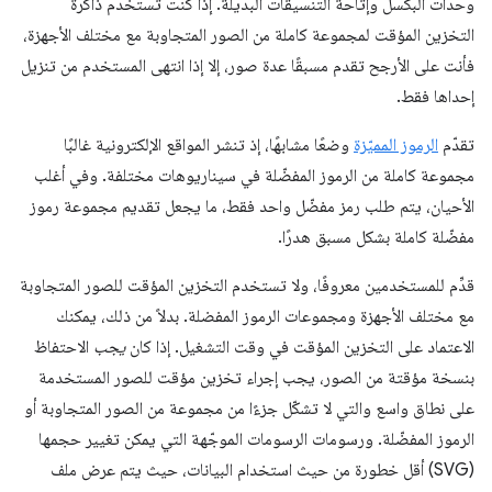
وحدات البكسل وإتاحة التنسيقات البديلة. إذا كنت تستخدم ذاكرة
التخزين المؤقت لمجموعة كاملة من الصور المتجاوبة مع مختلف الأجهزة،
فأنت على الأرجح تقدم مسبقًا عدة صور، إلا إذا انتهى المستخدم من تنزيل
إحداها فقط.
تقدّم
الرموز المميّزة
وضعًا مشابهًا، إذ تنشر المواقع الإلكترونية غالبًا
مجموعة كاملة من الرموز المفضّلة في سيناريوهات مختلفة. وفي أغلب
الأحيان، يتم طلب رمز مفضّل واحد فقط، ما يجعل تقديم مجموعة رموز
مفضّلة كاملة بشكل مسبق هدرًا.
قدِّم للمستخدمين معروفًا، ولا تستخدم التخزين المؤقت للصور المتجاوبة
مع مختلف الأجهزة ومجموعات الرموز المفضلة. بدلاً من ذلك، يمكنك
الاعتماد على التخزين المؤقت في وقت التشغيل. إذا كان
يجب
الاحتفاظ
بنسخة مؤقتة من الصور، يجب إجراء تخزين مؤقت للصور المستخدمة
على نطاق واسع والتي لا تشكّل جزءًا من مجموعة من الصور المتجاوبة أو
الرموز المفضّلة. ورسومات الرسومات الموجّهة التي يمكن تغيير حجمها
(SVG) أقل خطورة من حيث استخدام البيانات، حيث يتم عرض ملف