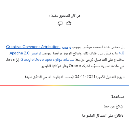
هل كان المحتوى مفيدًا؟
إنّ محتوى هذه الصفحة مرخّص بموجب
ترخيص Creative Commons Attribution
4.0‏
ما لم يُنصّ على خلاف ذلك، ونماذج الرموز مرخّصة بموجب
ترخيص Apache 2.0‏
.
للاطّلاع على التفاصيل، يُرجى مراجعة
سياسات موقع Google Developers‏
. إنّ Java
هي علامة تجارية مسجَّلة لشركة Oracle و/أو شركائها التابعين.
تاريخ التعديل الأخير: 2021-11-04 (حسب التوقيت العالمي المتفَّق عليه)
مساهمة
الإبلاغ عن خطأ
الاطّلاع على المشاكل المفتوحة