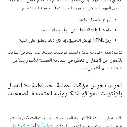
تطبيق بأكمله "مهمًا" ولكن منظور المستخدم هو الأهم. يمكن اعتبار مواد
العرض المهمة كما هي ضرورية للغاية لتوفير تجربة للمستخدم:
أوراق الأنماط العامة.
ملفات JavaScript التي توفّر وظائف عامة
رمز HTML لهيكل التطبيق، إذا كان ذلك ينطبق على البنية
تذكير: هذه إرشادات عامة وليست توصيات صعبة. عند التخزين المؤقت
للأصول، من الأفضل أن تخطئ في المعالجة المسبقة للأصول بدلاً من
الاعتماد عليها أكثر من ذلك.
إجراء: تخزين مؤقت لعملية احتياطية بلا اتصال
بالإنترنت للمواقع الإلكترونية المتعددة الصفحات
بالنسبة إلى المواقع الإلكترونية العادية ذات الصفحات المتعدّدة، قد يتم
الاعتماد على استراتيجية التخزين المؤقت
للشبكة أولاً
أو
للشبكة فقط