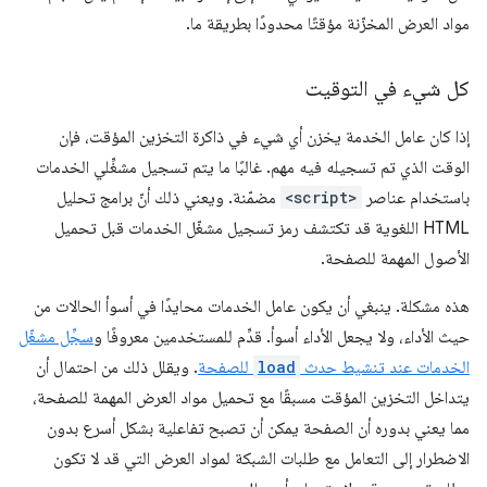
مواد العرض المخزّنة مؤقتًا محدودًا بطريقة ما.
كل شيء في التوقيت
إذا كان عامل الخدمة يخزن أي شيء في ذاكرة التخزين المؤقت، فإن
الوقت الذي تم تسجيله فيه مهم. غالبًا ما يتم تسجيل مشغِّلي الخدمات
باستخدام عناصر
<script>
مضمّنة. ويعني ذلك أنّ برامج تحليل
HTML اللغوية قد تكتشف رمز تسجيل مشغّل الخدمات قبل تحميل
الأصول المهمة للصفحة.
هذه مشكلة. ينبغي أن يكون عامل الخدمات محايدًا في أسوأ الحالات من
حيث الأداء، ولا يجعل الأداء أسوأ. قدِّم للمستخدمين معروفًا و
سجِّل مشغّل
الخدمات عند تنشيط حدث
load
للصفحة
. ويقلل ذلك من احتمال أن
يتداخل التخزين المؤقت مسبقًا مع تحميل مواد العرض المهمة للصفحة،
مما يعني بدوره أن الصفحة يمكن أن تصبح تفاعلية بشكل أسرع بدون
الاضطرار إلى التعامل مع طلبات الشبكة لمواد العرض التي قد لا تكون