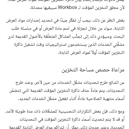
لأن منطق التخزين المؤقت لـ Workbox سيبقيها محدثة.
بغض النظر عن ذلك، يجب أن تفكّر جيدًا في تحديد إصدارات مواد العرض
الثابتة، سواء من خلال تجزئة في اسم مادة العرض أو في سلسلة طلب
البحث. وسيؤدي ذلك إلى تجنُّب المشاكل المتعلّقة بالأصول القديمة لدى
مشغِّلي الخدمات الذين يستخدِمون استراتيجيات وقت تشغيل ذاكرة
التخزين المؤقت أولاً لمواد العرض الثابتة.
مراعاة حصص مساحة التخزين
من الشائع طرح تحديثات مشغّل الخدمات من حين لآخر، وعند طرح
التحديثات، يتم عادةً حذف ذاكرة التخزين المؤقت القديمة التي تتضمّن
أسماء منتهية الصلاحية
عادةً
أثناء تفعيل مشغّل الخدمات الجديد.
ومع ذلك، فإن بعض التكرارات التحسينية للمشغّلات ذات مدة طويلة الأمد،
أو قد لا يتم تحديث أسماء ذاكرة التخزين المؤقت في التحديثات
الجديدة. وعند حدوث ذلك، يمكن أن تتراكم مواد العرض الثابتة القديمة