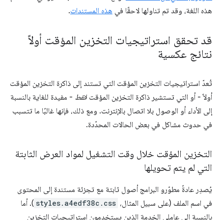
هذه اللغة، وقد تم تناولها لاحقًا في
هذه المستندات
.
قد تحقق استراتيجيات التخزين المؤقت أولاً
نتائج عكسية
تُعدّ استراتيجيات التخزين المؤقت التي تستند إلى ذاكرة التخزين المؤقت
أولاً - أو التي تستشير ذاكرة التخزين المؤقت
فقط
- مفيدة للغاية بالنسبة
إلى الأداء أو الوصول بلا اتصال بالإنترنت. ومع ذلك، فإنها غالبًا ما تتسبب
في حدوث مشاكل في بعض الحالات المحدّدة.
التخزين المؤقت خلال وقت التشغيل لمواد العرض الثابتة
التي لم يتم تحويلها
يُصدِر عادةً مطوّرو البرامج أصول ثابتة مع تجزئة مستندة إلى المحتوى
في اسم الملف (على سبيل المثال،
styles.a4edf38c.css
). أما
بالنسبة إلى عاملي الخدمة الذين يستخدمون استراتيجيات التخزين