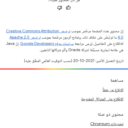
إنّ محتوى هذه الصفحة مرخّص بموجب
ترخيص Creative Commons Attribution
4.0‏
ما لم يُنصّ على خلاف ذلك، ونماذج الرموز مرخّصة بموجب
ترخيص Apache 2.0‏
.
للاطّلاع على التفاصيل، يُرجى مراجعة
سياسات موقع Google Developers‏
. إنّ Java
هي علامة تجارية مسجَّلة لشركة Oracle و/أو شركائها التابعين.
تاريخ التعديل الأخير: 2021-10-20 (حسب التوقيت العالمي المتفَّق عليه)
مساهمة
الإبلاغ عن خطأ
الاطّلاع على المشاكل المفتوحة
محتوى ذو صلة
تحديثات Chromium