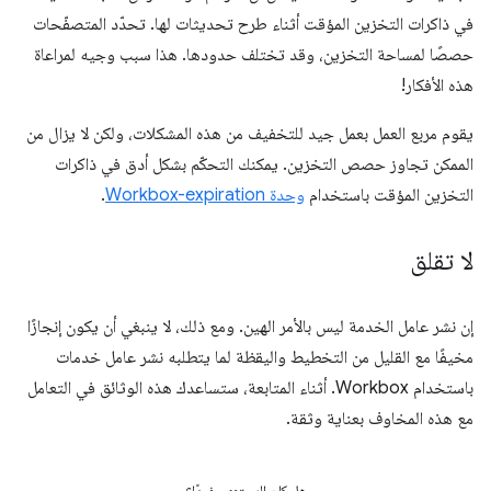
في ذاكرات التخزين المؤقت أثناء طرح تحديثات لها. تحدّد المتصفّحات
حصصًا لمساحة التخزين، وقد تختلف حدودها. هذا سبب وجيه لمراعاة
هذه الأفكار!
يقوم مربع العمل بعمل جيد للتخفيف من هذه المشكلات، ولكن لا يزال من
الممكن تجاوز حصص التخزين. يمكنك التحكّم بشكل أدق في ذاكرات
التخزين المؤقت باستخدام
وحدة Workbox-expiration
.
لا تقلق
إن نشر عامل الخدمة ليس بالأمر الهين. ومع ذلك، لا ينبغي أن يكون إنجازًا
مخيفًا مع القليل من التخطيط واليقظة لما يتطلبه نشر عامل خدمات
باستخدام Workbox. أثناء المتابعة، ستساعدك هذه الوثائق في التعامل
مع هذه المخاوف بعناية وثقة.
هل كان المحتوى مفيدًا؟