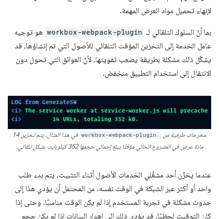
لإنهاء تحميل مواد العرض المهمة.
بما أنّ السلوك التلقائي لـ
workbox-webpack-plugin
هو توجيه
عامل الخدمة إلى التخزين المؤقت التلقائي للأصول التي تم إنشاؤها، قد
يشكّل ذلك مشكلة بطريقة يصعب تفويتها، لأنّ العوائق التي تحول دون
الانتقال إلى استخدام التطبيق منخفض.
مخرجات طرفية من
workbox-webpack-plugin.
في هذا المثال، يتم تخزين 14
مادة عرض في المشروع الحالي مؤقتًا يبلغ إجمالي حجمها 352 كيلوبايت بشكل تلقائي.
عندما يخزّن أحد مشغّلي الخدمات الأصول أثناء التثبيت، يتم بدء طلب
واحد أو أكثر عبر الشبكة في الوقت نفسه. من المحتمل أن يؤدي هذا إلى
حدوث مشكلة في تجربة المستخدم إذا لم يكن الوقت مناسبًا. وحتى إذا
كان التوقيت لحظيًا، قد يؤدي ذلك إلى إهدار البيانات إذا لم يكن حجم