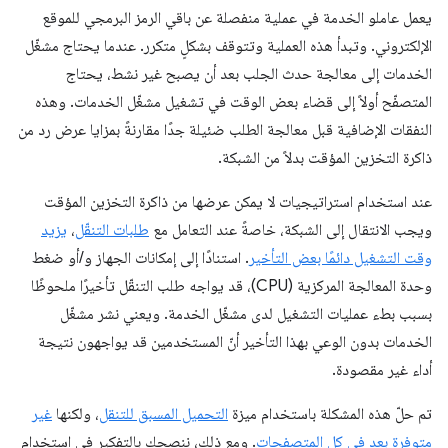
يعمل عاملو الخدمة في عملية منفصلة عن باقي الرمز البرمجي للموقع
الإلكتروني. وتبدأ هذه العملية وتتوقف بشكلٍ متكرر. عندما يحتاج مشغّل
الخدمات إلى معالجة حدث الجلب بعد أن يصبح غير نشط، يحتاج
المتصفّح أولاً إلى قضاء بعض الوقت في تشغيل مشغّل الخدمات. وهذه
النفقات الإضافية قبل معالجة الطلب ضئيلة جدًا مقارنةً بمزايا عرض رد من
ذاكرة التخزين المؤقت بدلاً من الشبكة.
عند استخدام استراتيجيات لا يمكن عرضها من ذاكرة التخزين المؤقت
ويجب الانتقال إلى الشبكة، خاصةً عند التعامل مع
طلبات التنقّل
،
يزيد
وقت التشغيل دائمًا بعض التأخير
. استنادًا إلى إمكانات الجهاز و/أو ضغط
وحدة المعالجة المركزية (CPU)، قد يواجه طلب التنقّل تأخيرًا ملحوظًا
بسبب بطء عمليات التشغيل لدى مشغّل الخدمة. ويعني نشر مشغّل
الخدمات بدون الوعي بهذا التأخير أنّ المستخدمين قد يواجهون نتيجة
أداء غير مقصودة.
تم حلّ هذه المشكلة باستخدام ميزة
التحميل المسبق للتنقل
، ولكنها
غير
متوفرة بعد في كل المتصفحات
. ومع ذلك، ننصحك بالتفكير في استخدام