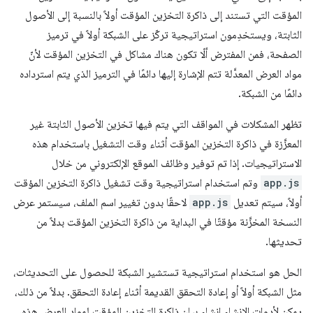
المؤقت التي تستند إلى ذاكرة التخزين المؤقت أولاً بالنسبة إلى الأصول
الثابتة، ويستخدِمون استراتيجية تركّز على الشبكة أولاً في ترميز
الصفحة، فمن المفترض ألّا تكون هناك مشاكل في التخزين المؤقت لأنّ
مواد العرض المعدَّلة تتم الإشارة إليها دائمًا في الترميز الذي يتم استرداده
دائمًا من الشبكة.
تظهر المشكلات في المواقف التي يتم فيها تخزين الأصول الثابتة غير
المعزَّزة في ذاكرة التخزين المؤقت أثناء وقت التشغيل باستخدام هذه
الاستراتيجيات. إذا تم توفير وظائف الموقع الإلكتروني من خلال
app.js
وتم استخدام استراتيجية وقت تشغيل ذاكرة التخزين المؤقت
أولاً، سيتم تعديل
app.js
لاحقًا بدون تغيير اسم الملف، سيستمر عرض
النسخة المخزَّنة مؤقتًا في البداية من ذاكرة التخزين المؤقت بدلاً من
تحديثها.
الحل هو استخدام استراتيجية تستشير الشبكة للحصول على التحديثات،
مثل الشبكة أولاً أو إعادة التحقق القديمة أثناء إعادة التحقق. بدلاً من ذلك،
يمكن لأدوات الإنشاء إنشاء بيان ذاكرة التخزين المؤقت لمواد العرض هذه،