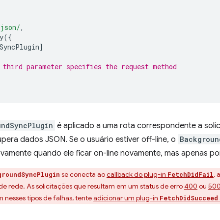
.json/
,
y
({
SyncPlugin
]
 third parameter specifies the request method
undSyncPlugin
é aplicado a uma rota correspondente a soli
pera dados JSON. Se o usuário estiver off-line, o
Backgroun
ovamente quando ele ficar on-line novamente, mas apenas por
se conecta ao
callback do plug-in
, 
groundSyncPlugin
FetchDidFail
de rede. As solicitações que resultam em um status de erro
400
ou
50
m nesses tipos de falhas, tente
adicionar um plug-in
FetchDidSucceed