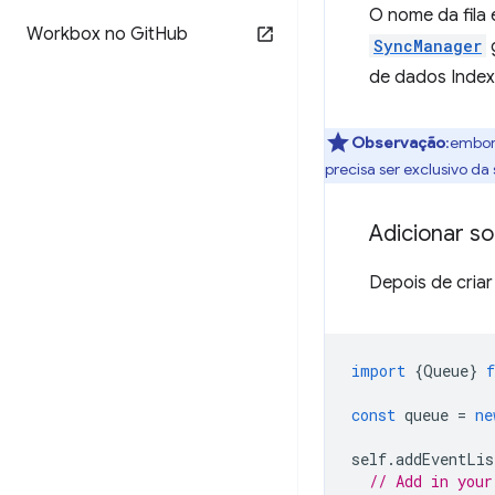
O nome da fila
Workbox no Git
Hub
SyncManager
de dados Inde
Observação
:embora
precisa ser exclusivo da
Adicionar sol
Depois de criar
import
{
Queue
}
const
queue
=
ne
self
.
addEventLis
// Add in your