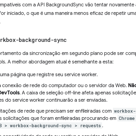
mpatíveis com a API BackgroundSync vão tentar novamente a
for iniciado, o que é uma maneira menos eficaz de repetir um
.
rkbox-background-sync
rtamento da sincronização em segundo plano pode ser compl
s. A melhor abordagem atual é semelhante a esta:
uma página que registre seu service worker.
a conexão de rede do computador ou o servidor da Web.
Não
evTools
. A caixa de seleção off-line afeta apenas solicitaç
es do service worker continuarão a ser enviadas.
citações de rede que precisam ser enfileiradas com
workbox-
 as solicitações que foram enfileiradas procurando em
Chrome
B > workbox-background-sync > requests
.