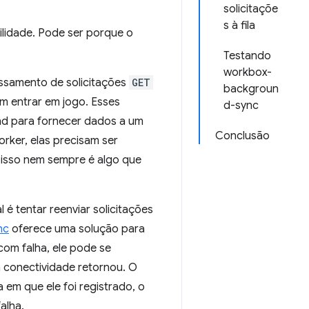
solicitaçõe
s à fila
ilidade. Pode ser porque o
Testando
workbox-
ssamento de solicitações
GET
backgroun
m entrar em jogo. Esses
d-sync
d para fornecer dados a um
Conclusão
rker, elas precisam ser
 isso nem sempre é algo que
 é tentar reenviar solicitações
nc
oferece uma solução para
om falha, ele pode se
conectividade retornou. O
em que ele foi registrado, o
alha.