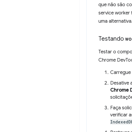
que não são co
service worker 
uma alternativa
Testando
wo
Testar o compo
Chrome DevTool
Carregue 
Desative 
Chrome D
solicitaçõ
Faça soli
verificar
IndexedD