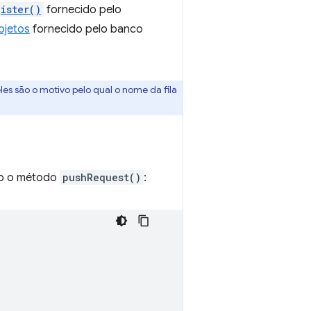
gister()
fornecido pelo
bjetos
fornecido pelo banco
es são o motivo pelo qual o nome da fila
ndo o método
pushRequest()
: