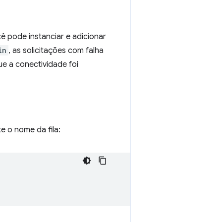
cê pode instanciar e adicionar
in
, as solicitações com falha
e a conectividade foi
 o nome da fila: