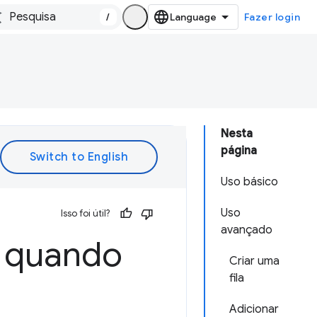
/
Fazer login
Nesta
página
Uso básico
Uso
Isso foi útil?
avançado
s quando
Criar uma
fila
Adicionar