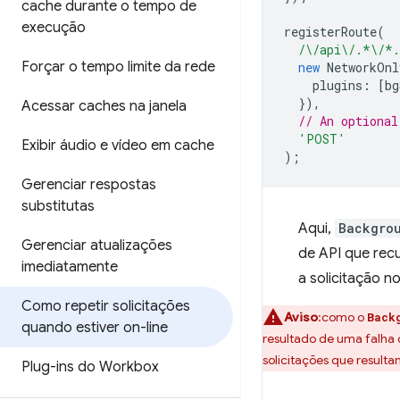
cache durante o tempo de
execução
registerRoute
(
/\/api\/.*\/*
Forçar o tempo limite da rede
new
NetworkOnl
plugins
:
[
bg
}),
Acessar caches na janela
// An optional
'POST'
Exibir áudio e vídeo em cache
);
Gerenciar respostas
substitutas
Aqui,
Backgro
Gerenciar atualizações
de API que recu
imediatamente
a solicitação n
Como repetir solicitações
Aviso
:como o
Back
quando estiver on-line
resultado de uma falha 
solicitações que resulta
Plug-ins do Workbox