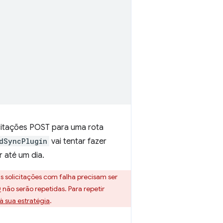
citações POST para uma rota
dSyncPlugin
vai tentar fazer
 até um dia.
as solicitações com falha precisam ser
0
não serão repetidas. Para repetir
à sua estratégia
.