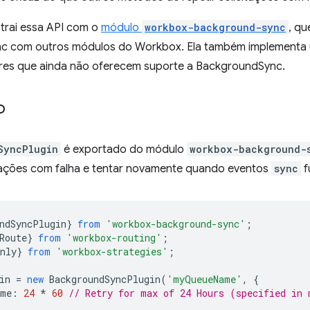
rai essa API com o
módulo
workbox-background-sync
, qu
 com outros módulos do Workbox. Ela também implementa u
es que ainda não oferecem suporte a BackgroundSync.
o
SyncPlugin
é exportado do módulo
workbox-background-
citações com falha e tentar novamente quando eventos
sync
f
ndSyncPlugin
}
from
'workbox-background-sync'
;
Route
}
from
'workbox-routing'
;
nly
}
from
'workbox-strategies'
;
in
=
new
BackgroundSyncPlugin
(
'myQueueName'
,
{
ime
:
24
*
60
// Retry for max of 24 Hours (specified in 