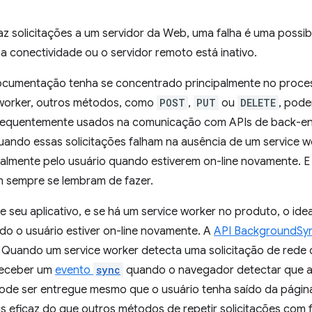
z solicitações a um servidor da Web, uma falha é uma possib
a conectividade ou o servidor remoto está inativo.
cumentação tenha se concentrado principalmente no proce
worker, outros métodos, como
POST
,
PUT
ou
DELETE
, pode
requentemente usados na comunicação com APIs de back-en
ando essas solicitações falham na ausência de um service wo
almente pelo usuário quando estiverem on-line novamente. E
m sempre se lembram de fazer.
e seu aplicativo, e se há um service worker no produto, o ideal
do o usuário estiver on-line novamente. A
API BackgroundSy
 Quando um service worker detecta uma solicitação de rede c
 receber um
evento
sync
quando o navegador detectar que a 
de ser entregue mesmo que o usuário tenha saído da página 
s eficaz do que outros métodos de repetir solicitações com f