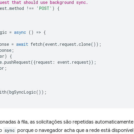
uest that should use background sync.
est
.
method
!==
'POST'
)
{
gic
=
async
()
=
>
{
onse
=
await
fetch
(
event
.
request
.
clone
());
ponse
;
or
)
{
e
.
pushRequest
({
request
:
event
.
request
});
or
;
ith
(
bgSyncLogic
());
onadas à fila, as solicitações são repetidas automaticament
to
sync
porque o navegador acha que a rede está disponíve