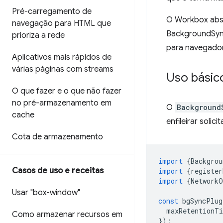
Pré-carregamento de
O Workbox abst
navegação para HTML que
BackgroundSync
prioriza a rede
para navegador
Aplicativos mais rápidos de
várias páginas com streams
Uso básic
O que fazer e o que não fazer
no pré-armazenamento em
O
Background
cache
enfileirar soli
Cota de armazenamento
import
{
Backgrou
Casos de uso e receitas
import
{
register
import
{
NetworkO
Usar "box-window"
const
bgSyncPlug
maxRetentionT
Como armazenar recursos em
});