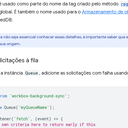
 é usado como parte do nome da tag criado pelo método
re
global. É também o nome usado para o
Armazenamento de o
xedDB.
 não seja essencial conhecer esses detalhes, é importante saber que el
 sua origem.
icitações à fila
 a instância
Queue
, adicione as solicitações com falha usa
from
'workbox-background-sync'
;
w
Queue
(
'myQueueName'
);
tener
(
'fetch'
,
(
event
)
=
>
{
 own criteria here to return early if this