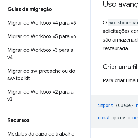
Uso avan
Guias de migração
O
workbox-ba
Migrar do Workbox v4 para v5
solicitações 
Migrar do Workbox v5 para v6
são armazenad
restaurada.
Migrar do Workbox v3 para a
v4
Criar uma fi
Migrar do sw-precache ou do
sw-toolkit
Para criar uma 
Migrar do Workbox v2 para a
v3
import
{
Queue
}
const
queue
=
ne
Recursos
Módulos da caixa de trabalho