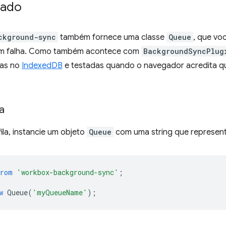
çado
ckground-sync
também fornece uma classe
Queue
, que vo
com falha. Como também acontece com
BackgroundSyncPlug
as no
IndexedDB
e testadas quando o navegador acredita qu
la
fila, instancie um objeto
Queue
com uma string que represente
from
'workbox-background-sync'
;
w
Queue
(
'myQueueName'
);