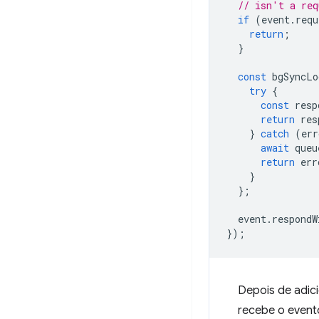
// isn't a req
if
(
event
.
requ
return
;
}
const
bgSyncLo
try
{
const
resp
return
res
}
catch
(
err
await
queu
return
err
}
};
event
.
respondW
});
Depois de adici
recebe o even