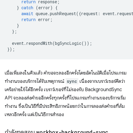
return
response
;
}
catch
(
error
)
{
await
queue
.
pushRequest
({
request
:
event
.
reques
return
error
;
}
};
event
.
respondWith
(
bgSyncLogic
());
});
เมื่อเพิ่มลงในคิวแล้ว คำขอจะลองอีกครั้งโดยอัตโนมัติเมื่อโปรแกรม
ทำงานของบริการได้รับเหตุการณ์
sync
เนื่องจากเบราว์เซอร์คิดว่า
เครือข่ายใช้ได้อีกครั้ง เบราว์เซอร์ที่ไม่รองรับ BackgroundSync
API จะลองส่งคำขออีกครั้งทุกครั้งที่โปรแกรมทำงานของบริการเริ่ม
ทำงาน ซึ่งเป็นวิธีที่มีประสิทธิภาพน้อยกว่าในการลองส่งคำขอที่ล้ม
เหลวอีกครั้ง แต่เป็นวิธีการสำรอง
กำลังทดสอบ
workbox-background-sync