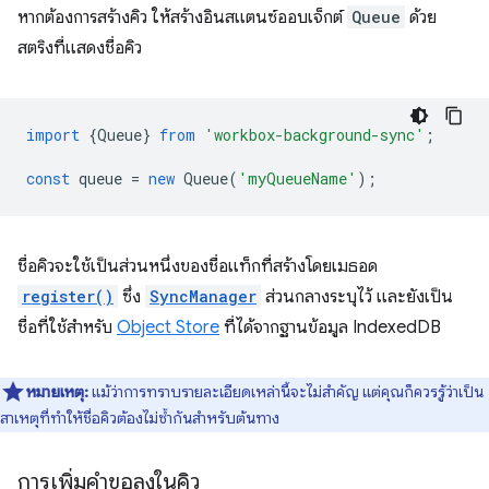
หากต้องการสร้างคิว ให้สร้างอินสแตนซ์ออบเจ็กต์
Queue
ด้วย
สตริงที่แสดงชื่อคิว
import
{
Queue
}
from
'workbox-background-sync'
;
const
queue
=
new
Queue
(
'myQueueName'
);
ชื่อคิวจะใช้เป็นส่วนหนึ่งของชื่อแท็กที่สร้างโดยเมธอด
register()
ซึ่ง
SyncManager
ส่วนกลางระบุไว้ และยังเป็น
ชื่อที่ใช้สำหรับ
Object Store
ที่ได้จากฐานข้อมูล IndexedDB
หมายเหตุ:
แม้ว่าการทราบรายละเอียดเหล่านี้จะไม่สำคัญ แต่คุณก็ควรรู้ว่าเป็น
สาเหตุที่ทำให้ชื่อคิวต้องไม่ซ้ำกันสำหรับต้นทาง
การเพิ่มคำขอลงในคิว