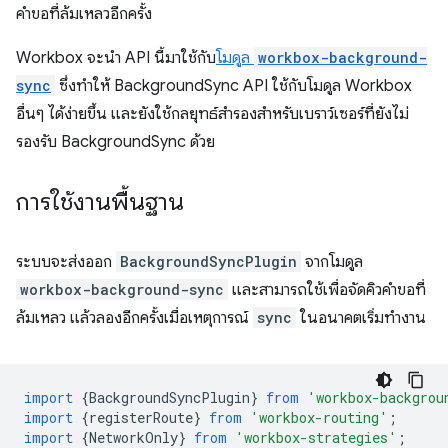
คำขอที่ล้มเหลวอีกครั้ง
Workbox จะนำ API นี้มาใช้กับ
โมดูล
workbox-background-
sync
ซึ่งทำให้ BackgroundSync API ใช้กับโมดูล Workbox
อื่นๆ ได้ง่ายขึ้น และยังใช้กลยุทธ์สำรองสำหรับเบราว์เซอร์ที่ยังไม่
รองรับ BackgroundSync ด้วย
การใช้งานพื้นฐาน
ระบบจะส่งออก
BackgroundSyncPlugin
จากโมดูล
workbox-background-sync
และสามารถใช้เพื่อจัดคิวคำขอที่
ล้มเหลว แล้วลองอีกครั้งเมื่อเหตุการณ์
sync
ในอนาคตเริ่มทำงาน
import
{
BackgroundSyncPlugin
}
from
'workbox-backgrou
import
{
registerRoute
}
from
'workbox-routing'
;
import
{
NetworkOnly
}
from
'workbox-strategies'
;