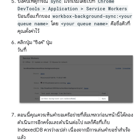
บังคับเหตุการณ์
sync
แรกเริ่มโดยไปที่
Chrome
DevTools > Application > Service Workers
ป้อนชื่อแท็กของ
workbox-background-sync:<your
queue name>
โดย
<your queue name>
คือชื่อคิวที่
คุณตั้งค่าไว้
คลิกปุ่ม "ซิงค์" ปุ่ม
วันที่
ตอนนี้คุณควรเห็นคำขอเครือข่ายที่ล้มเหลวก่อนหน้านี้ได้ลอง
ดำเนินการอีกครั้งและดำเนินต่อไป ผลก็คือที่เก็บ
IndexedDB ควรว่างเปล่า เนื่องจากมีการเล่นคำขอซ้ำสำเร็จ
แล้ว