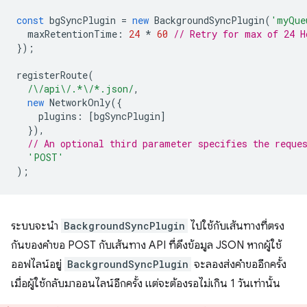
const
bgSyncPlugin
=
new
BackgroundSyncPlugin
(
'myQue
maxRetentionTime
:
24
*
60
// Retry for max of 24 H
});
registerRoute
(
/\/api\/.*\/*.json/
,
new
NetworkOnly
({
plugins
:
[
bgSyncPlugin
]
}),
// An optional third parameter specifies the reque
'POST'
);
ระบบจะนำ
BackgroundSyncPlugin
ไปใช้กับเส้นทางที่ตรง
กันของคำขอ POST กับเส้นทาง API ที่ดึงข้อมูล JSON หากผู้ใช้
ออฟไลน์อยู่
BackgroundSyncPlugin
จะลองส่งคำขออีกครั้ง
เมื่อผู้ใช้กลับมาออนไลน์อีกครั้ง แต่จะต้องรอไม่เกิน 1 วันเท่านั้น