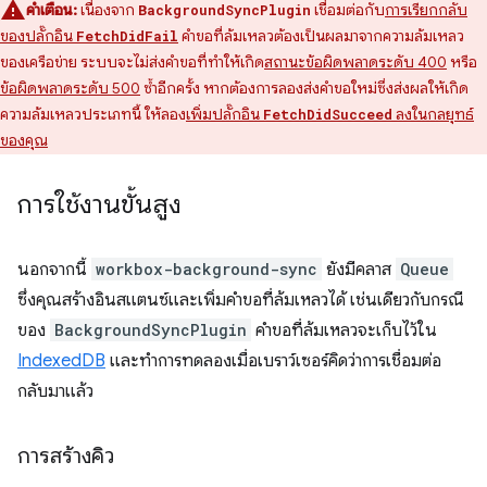
คำเตือน:
เนื่องจาก
เชื่อมต่อกับ
การเรียกกลับ
BackgroundSyncPlugin
ของปลั๊กอิน
คำขอที่ล้มเหลวต้องเป็นผลมาจากความล้มเหลว
FetchDidFail
ของเครือข่าย ระบบจะไม่ส่งคำขอที่ทำให้เกิด
สถานะข้อผิดพลาดระดับ 400
หรือ
ข้อผิดพลาดระดับ 500
ซ้ำอีกครั้ง หากต้องการลองส่งคำขอใหม่ซึ่งส่งผลให้เกิด
ความล้มเหลวประเภทนี้ ให้ลอง
เพิ่มปลั๊กอิน
ลงในกลยุทธ์
FetchDidSucceed
ของคุณ
การใช้งานขั้นสูง
นอกจากนี้
workbox-background-sync
ยังมีคลาส
Queue
ซึ่งคุณสร้างอินสแตนซ์และเพิ่มคำขอที่ล้มเหลวได้ เช่นเดียวกับกรณี
ของ
BackgroundSyncPlugin
คำขอที่ล้มเหลวจะเก็บไว้ใน
IndexedDB
และทำการทดลองเมื่อเบราว์เซอร์คิดว่าการเชื่อมต่อ
กลับมาแล้ว
การสร้างคิว