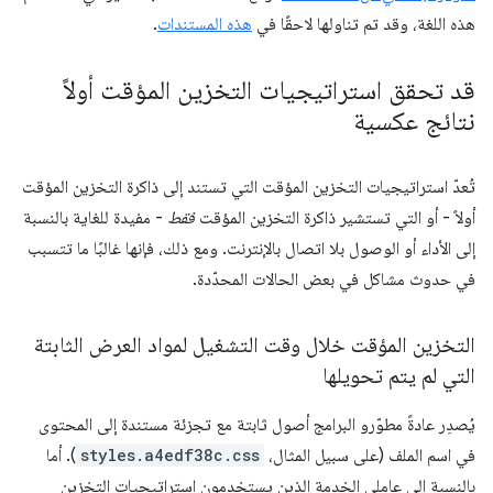
هذه اللغة، وقد تم تناولها لاحقًا في
هذه المستندات
.
قد تحقق استراتيجيات التخزين المؤقت أولاً
نتائج عكسية
تُعدّ استراتيجيات التخزين المؤقت التي تستند إلى ذاكرة التخزين المؤقت
أولاً - أو التي تستشير ذاكرة التخزين المؤقت
فقط
- مفيدة للغاية بالنسبة
إلى الأداء أو الوصول بلا اتصال بالإنترنت. ومع ذلك، فإنها غالبًا ما تتسبب
في حدوث مشاكل في بعض الحالات المحدّدة.
التخزين المؤقت خلال وقت التشغيل لمواد العرض الثابتة
التي لم يتم تحويلها
يُصدِر عادةً مطوّرو البرامج أصول ثابتة مع تجزئة مستندة إلى المحتوى
في اسم الملف (على سبيل المثال،
styles.a4edf38c.css
). أما
بالنسبة إلى عاملي الخدمة الذين يستخدمون استراتيجيات التخزين