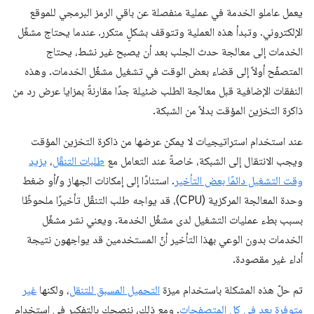
يعمل عاملو الخدمة في عملية منفصلة عن باقي الرمز البرمجي للموقع
الإلكتروني. وتبدأ هذه العملية وتتوقف بشكلٍ متكرر. عندما يحتاج مشغّل
الخدمات إلى معالجة حدث الجلب بعد أن يصبح غير نشط، يحتاج
المتصفّح أولاً إلى قضاء بعض الوقت في تشغيل مشغّل الخدمات. وهذه
النفقات الإضافية قبل معالجة الطلب ضئيلة جدًا مقارنةً بمزايا عرض رد من
ذاكرة التخزين المؤقت بدلاً من الشبكة.
عند استخدام استراتيجيات لا يمكن عرضها من ذاكرة التخزين المؤقت
ويجب الانتقال إلى الشبكة، خاصةً عند التعامل مع
طلبات التنقّل
،
يزيد
وقت التشغيل دائمًا بعض التأخير
. استنادًا إلى إمكانات الجهاز و/أو ضغط
وحدة المعالجة المركزية (CPU)، قد يواجه طلب التنقّل تأخيرًا ملحوظًا
بسبب بطء عمليات التشغيل لدى مشغّل الخدمة. ويعني نشر مشغّل
الخدمات بدون الوعي بهذا التأخير أنّ المستخدمين قد يواجهون نتيجة
أداء غير مقصودة.
تم حلّ هذه المشكلة باستخدام ميزة
التحميل المسبق للتنقل
، ولكنها
غير
متوفرة بعد في كل المتصفحات
. ومع ذلك، ننصحك بالتفكير في استخدام