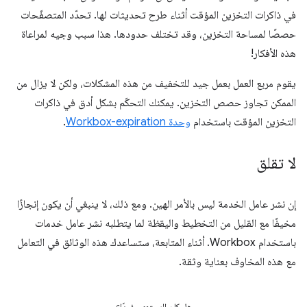
في ذاكرات التخزين المؤقت أثناء طرح تحديثات لها. تحدّد المتصفّحات
حصصًا لمساحة التخزين، وقد تختلف حدودها. هذا سبب وجيه لمراعاة
هذه الأفكار!
يقوم مربع العمل بعمل جيد للتخفيف من هذه المشكلات، ولكن لا يزال من
الممكن تجاوز حصص التخزين. يمكنك التحكّم بشكل أدق في ذاكرات
التخزين المؤقت باستخدام
وحدة Workbox-expiration
.
لا تقلق
إن نشر عامل الخدمة ليس بالأمر الهين. ومع ذلك، لا ينبغي أن يكون إنجازًا
مخيفًا مع القليل من التخطيط واليقظة لما يتطلبه نشر عامل خدمات
باستخدام Workbox. أثناء المتابعة، ستساعدك هذه الوثائق في التعامل
مع هذه المخاوف بعناية وثقة.
هل كان المحتوى مفيدًا؟