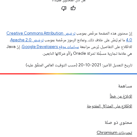
إنّ محتوى هذه الصفحة مرخّص بموجب
ترخيص Creative Commons Attribution
4.0‏
ما لم يُنصّ على خلاف ذلك، ونماذج الرموز مرخّصة بموجب
ترخيص Apache 2.0‏
.
للاطّلاع على التفاصيل، يُرجى مراجعة
سياسات موقع Google Developers‏
. إنّ Java
هي علامة تجارية مسجَّلة لشركة Oracle و/أو شركائها التابعين.
تاريخ التعديل الأخير: 2021-10-20 (حسب التوقيت العالمي المتفَّق عليه)
مساهمة
الإبلاغ عن خطأ
الاطّلاع على المشاكل المفتوحة
محتوى ذو صلة
تحديثات Chromium