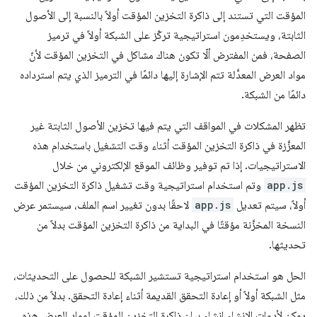
المؤقت التي تستند إلى ذاكرة التخزين المؤقت أولاً بالنسبة إلى الأصول
الثابتة، ويستخدِمون استراتيجية تركّز على الشبكة أولاً في ترميز
الصفحة، فمن المفترض ألّا تكون هناك مشاكل في التخزين المؤقت لأنّ
مواد العرض المعدَّلة تتم الإشارة إليها دائمًا في الترميز الذي يتم استرداده
دائمًا من الشبكة.
تظهر المشكلات في المواقف التي يتم فيها تخزين الأصول الثابتة غير
المعزَّزة في ذاكرة التخزين المؤقت أثناء وقت التشغيل باستخدام هذه
الاستراتيجيات. إذا تم توفير وظائف الموقع الإلكتروني من خلال
app.js
وتم استخدام استراتيجية وقت تشغيل ذاكرة التخزين المؤقت
أولاً، سيتم تعديل
app.js
لاحقًا بدون تغيير اسم الملف، سيستمر عرض
النسخة المخزَّنة مؤقتًا في البداية من ذاكرة التخزين المؤقت بدلاً من
تحديثها.
الحل هو استخدام استراتيجية تستشير الشبكة للحصول على التحديثات،
مثل الشبكة أولاً أو إعادة التحقق القديمة أثناء إعادة التحقق. بدلاً من ذلك،
يمكن لأدوات الإنشاء إنشاء بيان ذاكرة التخزين المؤقت لمواد العرض هذه،