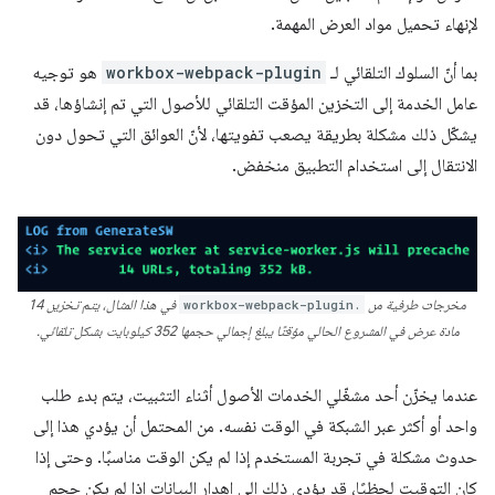
لإنهاء تحميل مواد العرض المهمة.
بما أنّ السلوك التلقائي لـ
workbox-webpack-plugin
هو توجيه
عامل الخدمة إلى التخزين المؤقت التلقائي للأصول التي تم إنشاؤها، قد
يشكّل ذلك مشكلة بطريقة يصعب تفويتها، لأنّ العوائق التي تحول دون
الانتقال إلى استخدام التطبيق منخفض.
مخرجات طرفية من
workbox-webpack-plugin.
في هذا المثال، يتم تخزين 14
مادة عرض في المشروع الحالي مؤقتًا يبلغ إجمالي حجمها 352 كيلوبايت بشكل تلقائي.
عندما يخزّن أحد مشغّلي الخدمات الأصول أثناء التثبيت، يتم بدء طلب
واحد أو أكثر عبر الشبكة في الوقت نفسه. من المحتمل أن يؤدي هذا إلى
حدوث مشكلة في تجربة المستخدم إذا لم يكن الوقت مناسبًا. وحتى إذا
كان التوقيت لحظيًا، قد يؤدي ذلك إلى إهدار البيانات إذا لم يكن حجم