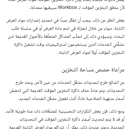
لأن منطق التخزين المؤقت لـ Workbox سيبقيها محدثة.
بغض النظر عن ذلك، يجب أن تفكّر جيدًا في تحديد إصدارات مواد العرض
الثابتة، سواء من خلال تجزئة في اسم مادة العرض أو في سلسلة طلب
البحث. وسيؤدي ذلك إلى تجنُّب المشاكل المتعلّقة بالأصول القديمة لدى
مشغِّلي الخدمات الذين يستخدِمون استراتيجيات وقت تشغيل ذاكرة
التخزين المؤقت أولاً لمواد العرض الثابتة.
مراعاة حصص مساحة التخزين
من الشائع طرح تحديثات مشغّل الخدمات من حين لآخر، وعند طرح
التحديثات، يتم عادةً حذف ذاكرة التخزين المؤقت القديمة التي تتضمّن
أسماء منتهية الصلاحية
عادةً
أثناء تفعيل مشغّل الخدمات الجديد.
ومع ذلك، فإن بعض التكرارات التحسينية للمشغّلات ذات مدة طويلة الأمد،
أو قد لا يتم تحديث أسماء ذاكرة التخزين المؤقت في التحديثات
الجديدة. وعند حدوث ذلك، يمكن أن تتراكم مواد العرض الثابتة القديمة