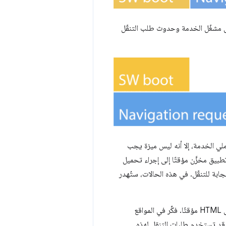
ل مشغّل الخدمة وحدوث طلب التنقّل
املي الخدمة، إلا أنه ليس ميزة يجب
يق مخزَّن مؤقتًا إلى إجراء تحميل
ابة للتنقّل. في هذه الحالات، ستُهدر
أفضل وقت لاستخدام التحميل المُسبق للتنقّل هو عندما يتعذّر على الموقع الإلكتروني تخزين محتوى HTML مؤقتًا. فكِّر في المواقع
وقد تستخدم طلبات التنقل لهذه