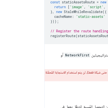
const
staticAssetsRoute
=
new
return
[
'image'
,
'script'
,
},
new
StaleWhileRevalidate
({
cacheName
:
'static-assets'
}));
// Register the route handlin
registerRoute
(
staticAssetsRou
NetworkFirst
أو
 حتى شبكة فقط)، لن يتم استخدام الاستجابة المُحمَّلة
ن التحميل المُسبق للتنقّل يعمل في