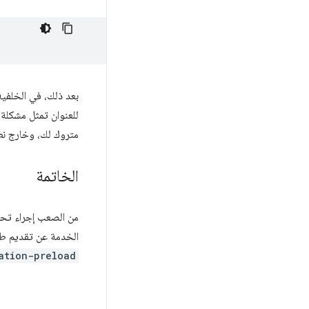
بعد ذلك، في الخلفية 
للعنوان تمثل مشكلة
متروك لك، وخارج نطاق box
الخاتمة
من الصعب إجراء تحمي
الخدمة عن تقديم طلبات التنقّل. بفضل Workbox، يمكنك الاستفادة من
ation-preload