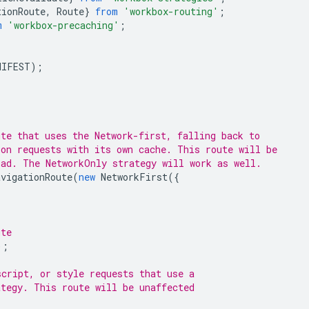
tionRoute
,
Route
}
from
'workbox-routing'
;
m
'workbox-precaching'
;
NIFEST
);
ute that uses the Network-first, falling back to
ion requests with its own cache. This route will be
oad. The NetworkOnly strategy will work as well.
avigationRoute
(
new
NetworkFirst
({
ute
);
script, or style requests that use a
ategy. This route will be unaffected