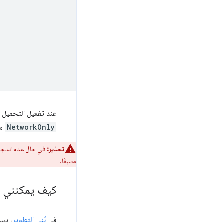
عند تفعيل التحميل المُسبق للتنقّل، سي
NetworkOnly
مع
تحذير:
في حال عدم تسجيل مس
مسبقًا.
كيف يمكنني مع
في
بُنى التطوير
، يسجّل 