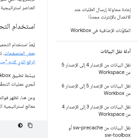
العناصر استراتيجية ع
إعادة محاولة إرسال الطلبات عند
الاتصال بالإنترنت مجددًا
استخدام التحميل
المكوّنات الإضافية في Workbox
يُعدّ استخدام التحميل المُ
أدلة نقل البيانات
بعض المتصفحات
. ث
الرائع الذي كتبه "جي
نقل البيانات من الإصدار 4 إلى الإصدار 5
من Workspace
يبسّط تطبيق Workbox استخدام التحميل المسبق للتنقّل، لأنّ
تُجري عمليات التحقّق
نقل البيانات من الإصدار 5 إلى الإصدار 6
من Workbox
ومن هنا، تظهر فوائد
معالج استراتيجية الش
نقل البيانات من الإصدار 3 إلى الإصدار 4
من Workspace
نقل البيانات من sw-precache أو
sw-toolbox