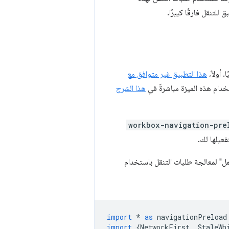
لتنقل فارقًا كبيرًا.
هذا التطبيق غير متوافق مع
دام هذه الميزة مباشرةً في
هذا الشرح
workbox-navigation-pre
فعيلها لك.
ل" لمعالجة طلبات التنقل باستخدام
import
*
as
navigationPreload
import
{
NetworkFirst
,
StaleWh