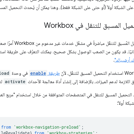
لى الشبكة أولاً (أو حتى على الشبكة فقط)، وهنا يمكن أن يُحدث التحميل المسبق ل
 المسبق للتنقل في Workbox
سبق للتنقّل مباشرةً في مشغّل خدمات غير مدعوم من Workbox أمرًا صعبًا. أولاً،
انيًا، قد يكون من الصعب الوصول بشكل صحيح. يمكنك التعرّف على طريقة استخ
ك أرشيبالد"
.
طريقة
enable
في وحدة
load
 اللازمة لدعم الميزات، بالإضافة إلى إنشاء أداة معالجة الأحداث
activate
لت
 التحميل المسبق للتنقل في المتصفحات المتوافقة من خلال استخدام "مربع العم
بكة أولاً:
from
'workbox-navigation-preload'
;
ileRevalidate
}
from
'workbox-strategies'
;