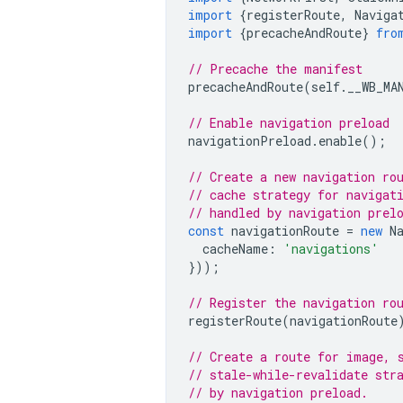
import
{
registerRoute
,
Naviga
import
{
precacheAndRoute
}
fro
// Precache the manifest
precacheAndRoute
(
self
.
__WB_MA
// Enable navigation preload
navigationPreload
.
enable
();
// Create a new navigation ro
// cache strategy for navigat
// handled by navigation prel
const
navigationRoute
=
new
N
cacheName
:
'navigations'
}));
// Register the navigation ro
registerRoute
(
navigationRoute
// Create a route for image, 
// stale-while-revalidate str
// by navigation preload.