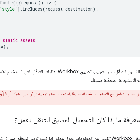
Route
(({
request
})
=
>
{
'style'
].
includes
(
request
.
destination
);
g static assets
te
);
ستجيب تطبيق Workbox لطلبات التنقّل التي تستخدِم الاستراتيجيتَين
 الاستجابة المحمَّلة مسبقًا.
ار للتعامل مع الاستجابة المُحمَّلة مسبقًا باستخدام استراتيجية تركّز على الشبكة أولاً (أو
رفة ما إذا كان التحميل المسبق للتنقل يعمل؟
Workbox
الكثير
من المعلومات حول عمله. إذا كنت تريد التحقّق ممّا إذا كا