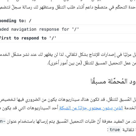
 وحدة التحكّم في متصفّح داعم أثناء طلب التنقّل وستظهر لك رسالة سجلّ تتضمن
مرئيًا في إصدارات الإنتاج بشكل تلقائي، لذا لن يظهر لك عند نشر مشغّل الخدمات
من عمل التحميل المسبق للتنقّل (من بين أمور أخرى).
المُحمَّلة مسبقًا
 المُسبق للتنقّل، قد تكون هناك سيناريوهات يكون من الضروري فيها تخصيص الر
 الخدمة
الذين يبثون محتوى جزئيًا من الشبكة
أحد السيناريوهات التي قد يكون ذل
، من المفيد معرفة أنّ طلبات التحميل المُسبق يتم إرسالها باستخدام عنوان
on-
تلقائية
true
: