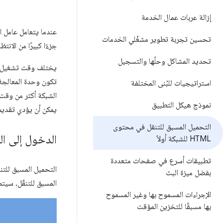
إزالة عربات عمال الخدمة
عندما يتعامل عامل 
تحسين تجربة تطوير مشغّلي الخدمات
جزءًا كبيرًا من الا
تحديد المشاكل وحلّها والتسجيل
يختلف وقت تشغيل الج
تكون وحدة المعالجة 
استراتيجيات للبُنى المختلفة
الشبكة أكثر من وقت
نموذج هيكل التطبيق
يمكن أن يؤدي تقدي
التحميل المسبق للتنقل في محتوى
الدخول إلى ال
HTML للشبكة أولاً
تطبيقات أسرع في صفحات متعددة
التحميل المسبق للت
بفضل ميزة البث
المسبق للتنقّل، سيت
الإجراءات المسموح بها وغير المسموح
بها مسبقًا للتخزين المؤقت