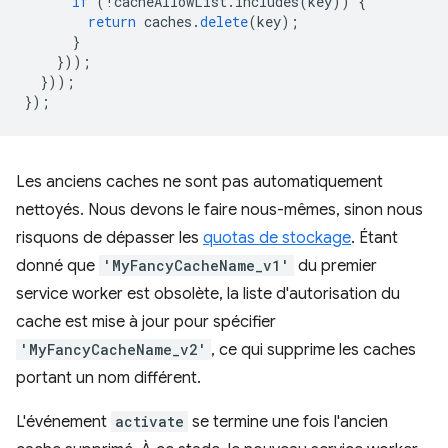
if
(
!
cacheAllowList
.
includes
(
key
))
{
return
caches
.
delete
(
key
);
}
}));
}));
});
Les anciens caches ne sont pas automatiquement
nettoyés. Nous devons le faire nous-mêmes, sinon nous
risquons de dépasser les
quotas de stockage
. Étant
donné que
'MyFancyCacheName_v1'
du premier
service worker est obsolète, la liste d'autorisation du
cache est mise à jour pour spécifier
'MyFancyCacheName_v2'
, ce qui supprime les caches
portant un nom différent.
L'événement
activate
se termine une fois l'ancien