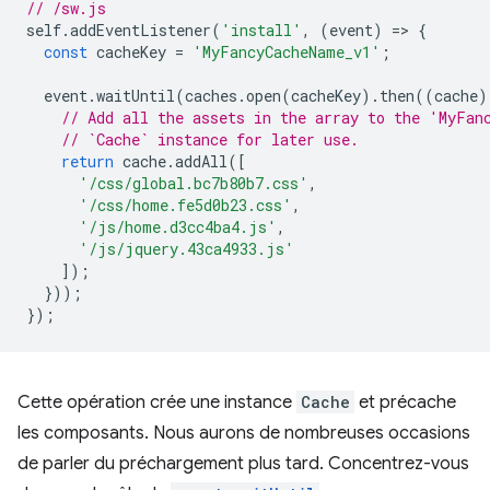
// /sw.js
self
.
addEventListener
(
'install'
,
(
event
)
=
>
{
const
cacheKey
=
'MyFancyCacheName_v1'
;
event
.
waitUntil
(
caches
.
open
(
cacheKey
).
then
((
cache
)
// Add all the assets in the array to the 'MyFan
// `Cache` instance for later use.
return
cache
.
addAll
([
'/css/global.bc7b80b7.css'
,
'/css/home.fe5d0b23.css'
,
'/js/home.d3cc4ba4.js'
,
'/js/jquery.43ca4933.js'
]);
}));
});
Cette opération crée une instance
Cache
et précache
les composants. Nous aurons de nombreuses occasions
de parler du préchargement plus tard. Concentrez-vous