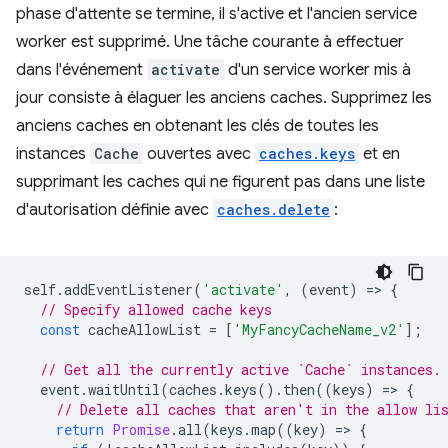
phase d'attente se termine, il s'active et l'ancien service
worker est supprimé. Une tâche courante à effectuer
dans l'événement
activate
d'un service worker mis à
jour consiste à élaguer les anciens caches. Supprimez les
anciens caches en obtenant les clés de toutes les
instances
Cache
ouvertes avec
caches.keys
et en
supprimant les caches qui ne figurent pas dans une liste
d'autorisation définie avec
caches.delete
:
self
.
addEventListener
(
'activate'
,
(
event
)
=
>
{
// Specify allowed cache keys
const
cacheAllowList
=
[
'MyFancyCacheName_v2'
];
// Get all the currently active `Cache` instances.
event
.
waitUntil
(
caches
.
keys
().
then
((
keys
)
=
>
{
// Delete all caches that aren't in the allow li
return
Promise
.
all
(
keys
.
map
((
key
)
=
>
{