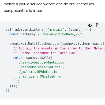
mettre à jour le service worker afin de pré-cacher les
composants mis à jour:
self
.
addEventListener
(
'install'
,
(
event
)
=
>
{
const
cacheKey
=
'MyFancyCacheName_v2'
;
event
.
waitUntil
(
caches
.
open
(
cacheKey
).
then
((
cache
)
// Add all the assets in the array to the 'MyFan
// `Cache` instance for later use.
return
cache
.
addAll
([
'/css/global.ced4aef2.css'
,
'/css/home.cbe409ad.css'
,
'/js/home.109defa4.js'
,
'/js/jquery.38caf32d.js'
]);
}));
});