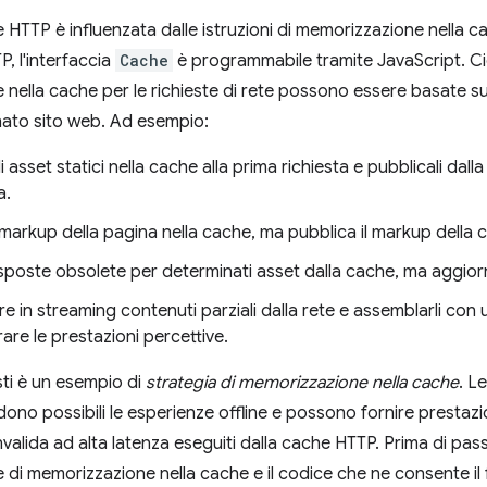
 HTTP è influenzata dalle istruzioni di memorizzazione nella ca
P, l'interfaccia
Cache
è programmabile tramite JavaScript. Ciò 
nella cache per le richieste di rete possono essere basate su q
nato sito web. Ad esempio:
li asset statici nella cache alla prima richiesta e pubblicali dal
a.
l markup della pagina nella cache, ma pubblica il markup della c
isposte obsolete per determinati asset dalla cache, ma aggior
e in streaming contenuti parziali dalla rete e assemblarli con 
rare le prestazioni percettive.
ti è un esempio di
strategia di memorizzazione nella cache
. L
dono possibili le esperienze offline e possono fornire prestazi
convalida ad alta latenza eseguiti dalla cache HTTP. Prima di 
e di memorizzazione nella cache e il codice che ne consente i