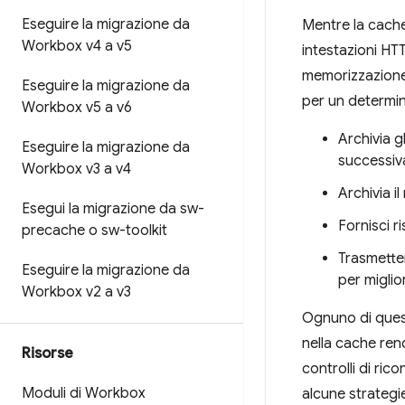
Eseguire la migrazione da
Mentre la cache
Workbox v4 a v5
intestazioni HTT
memorizzazione 
Eseguire la migrazione da
per un determi
Workbox v5 a v6
Archivia g
Eseguire la migrazione da
successiv
Workbox v3 a v4
Archivia i
Esegui la migrazione da sw-
Fornisci r
precache o sw-toolkit
Trasmetter
Eseguire la migrazione da
per miglio
Workbox v2 a v3
Ognuno di ques
nella cache ren
Risorse
controlli di ri
Moduli di Workbox
alcune strategi