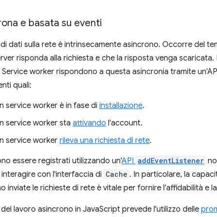
rona e basata su eventi
o di dati sulla rete è intrinsecamente asincrono. Occorre del t
ver risponda alla richiesta e che la risposta venga scaricata.
I Service worker rispondono a questa asincronia tramite un'API
nti quali:
 service worker è in fase di
installazione
.
 service worker sta
attivando
l'account.
 service worker
rileva una richiesta di rete
.
no essere registrati utilizzando un'
API
addEventListener
not
interagire con l'interfaccia di
Cache
. In particolare, la capaci
nviate le richieste di rete è vitale per fornire l'affidabilità e l
del lavoro asincrono in JavaScript prevede l'utilizzo delle
pro