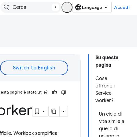
/
Accedi
Su questa
pagina
Cosa
offrono i
esta pagina è stata utile?
Service
worker?
orker
Un ciclo di
vita simile a
quello di
difficile. Workbox semplifica
un'app in