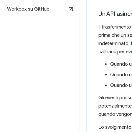
Workbox su Git
Hub
Un'API asinc
Il trasferiment
prima che un ser
indeterminato. 
callback per eve
Quando un
Quando un
Quando un
Gli eventi posso
potenzialmente 
quando vengono i
Lo svolgimento 