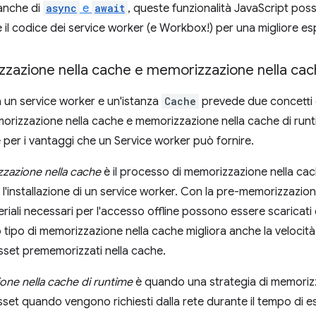
 anche di
async
e
await
, queste funzionalità JavaScript pos
 il codice dei service worker (e Workbox!) per una migliore esp
zazione nella cache e memorizzazione nella cac
ra un service worker e un'istanza
Cache
prevede due concetti d
rizzazione nella cache e memorizzazione nella cache di runt
per i vantaggi che un Service worker può fornire.
zazione nella cache
è il processo di memorizzazione nella cach
l'installazione di un service worker. Con la pre-memorizzazione
eriali necessari per l'accesso offline possono essere scaricati e
 tipo di memorizzazione nella cache migliora anche la velocit
asset prememorizzati nella cache.
ne nella cache di runtime
è quando una strategia di memorizz
asset quando vengono richiesti dalla rete durante il tempo di 