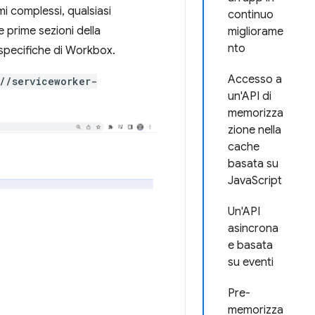
mi complessi, qualsiasi
continuo
 prime sezioni della
migliorame
nto
 specifiche di Workbox.
Accesso a
//serviceworker-
un'API di
memorizza
zione nella
cache
basata su
JavaScript
Un'API
asincrona
e basata
su eventi
Pre-
memorizza