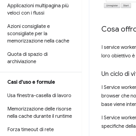
Applicazioni multipagina più
veloci con i flussi
Azioni consigliate e
Cosa offro
sconsigliate per la
memorizzazione nella cache
I service worke
Quota di spazio di
loro obiettivo è
archiviazione
Un ciclo di v
Casi d'uso e formule
I Service work
Usa finestra-casella di lavoro
browser che non 
base viene inte
Memorizzazione delle risorse
nella cache durante il runtime
I Service worker
specifiche dell
Forza timeout di rete