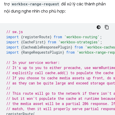
trợ
workbox-range-request
để xử lý các thành phần
nội dung nghe nhìn cho phù hợp:
// sw.js
import
{
registerRoute
}
from
'workbox-routing'
;
import
{
CacheFirst
}
from
'workbox-strategies'
;
import
{
CacheableResponsePlugin
}
from
'workbox-cache
import
{
RangeRequestsPlugin
}
from
'workbox-range-req
// In your service worker:
// It's up to you to either precache, use warmRuntim
// explicitly call cache.add() to populate the cache
// If you choose to cache media assets up front, do 
// as they can be quite large and exceed storage quot
//
// This route will go to the network if there isn't 
// but it won't populate the cache at runtime becaus
// the media asset will be a partial 206 response. I
// match, then it will properly serve partial respon
registerRoute
(