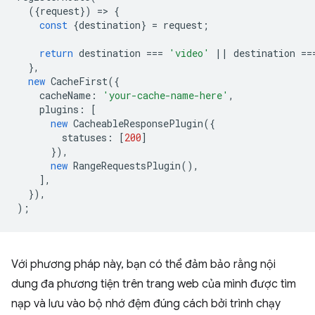
({
request
})
=
>
{
const
{
destination
}
=
request
;
return
destination
===
'video'
||
destination
==
},
new
CacheFirst
({
cacheName
:
'your-cache-name-here'
,
plugins
:
[
new
CacheableResponsePlugin
({
statuses
:
[
200
]
}),
new
RangeRequestsPlugin
(),
],
}),
);
Với phương pháp này, bạn có thể đảm bảo rằng nội
dung đa phương tiện trên trang web của mình được tìm
nạp và lưu vào bộ nhớ đệm đúng cách bởi trình chạy