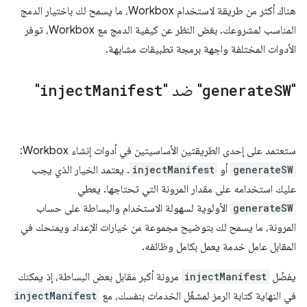
هناك أكثر من طريقة لاستخدام Workbox، ما يسمح لك باختيار الدمج
المناسب لمشروعك. بغض النظر عن كيفية الدمج مع Workbox، توفر
الأدوات المختلفة واجهة برمجة تطبيقات مشابهة.
"
SW
generate
" ضد "
Manifest
inject
"
ستعتمد على إحدى الطريقتين الأساسيتين في أدوات إنشاء Workbox:
generateSW
أو
injectManifest
. يعتمد الخيار الذي يجب
عليك استخدامه على مقدار المرونة التي تحتاجها. يعطي
generateSW
الأولوية لسهولة الاستخدام والبساطة على حساب
المرونة، ما يسمح لك بتوضيح مجموعة من خيارات الإعداد ويمنحك في
المقابل عامل خدمة يعمل بكامل وظائفه.
يفضّل
injectManifest
مرونة أكبر مقابل بعض البساطة، إذ يمكنك
في النهاية كتابة الرمز لمشغّل الخدمات بنفسك، مع
injectManifest