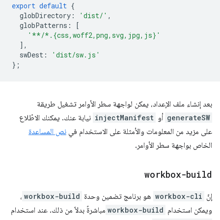
export
default
{
globDirectory
:
'dist/'
,
globPatterns
:
[
'**/*.{css,woff2,png,svg,jpg,js}'
],
swDest
:
'dist/sw.js'
};
بعد إنشاء ملف الإعداد، يمكن لواجهة سطر الأوامر تشغيل طريقة
generateSW
أو
injectManifest
نيابة عنك. يمكنك الاطّلاع
على مزيد من المعلومات والأمثلة على الاستخدام في
نص المساعدة
الخاص بواجهة سطر الأوامر.
workbox-build
إنّ
workbox-cli
هو برنامج تضمين وحدة
workbox-build
،
ويمكن استخدام
workbox-build
مباشرةً بدلاً من ذلك. عند استخدام