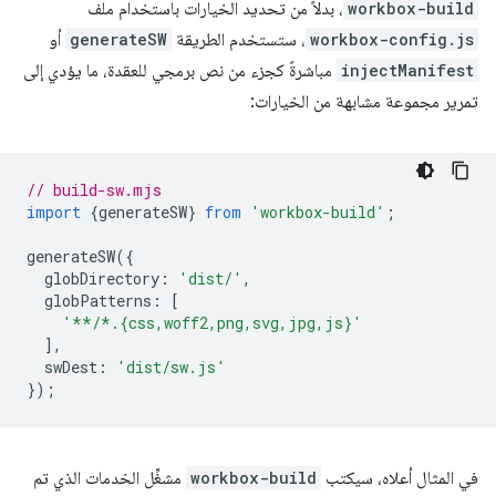
workbox-build
، بدلاً من تحديد الخيارات باستخدام ملف
workbox-config.js
، ستستخدم الطريقة
generateSW
أو
injectManifest
مباشرةً كجزء من نص برمجي للعقدة، ما يؤدي إلى
تمرير مجموعة مشابهة من الخيارات:
// build-sw.mjs
import
{
generateSW
}
from
'workbox-build'
;
generateSW
({
globDirectory
:
'dist/'
,
globPatterns
:
[
'**/*.{css,woff2,png,svg,jpg,js}'
],
swDest
:
'dist/sw.js'
});
في المثال أعلاه، سيكتب
workbox-build
مشغِّل الخدمات الذي تم