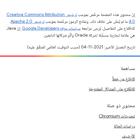
إنّ محتوى هذه الصفحة مرخّص بموجب
ترخيص Creative Commons Attribution
4.0‏
ما لم يُنصّ على خلاف ذلك، ونماذج الرموز مرخّصة بموجب
ترخيص Apache 2.0‏
.
للاطّلاع على التفاصيل، يُرجى مراجعة
سياسات موقع Google Developers‏
. إنّ Java
هي علامة تجارية مسجَّلة لشركة Oracle و/أو شركائها التابعين.
تاريخ التعديل الأخير: 2021-11-04 (حسب التوقيت العالمي المتفَّق عليه)
مساهمة
الإبلاغ عن خطأ
الاطّلاع على المشاكل المفتوحة
محتوى ذو صلة
تحديثات Chromium
دراسات الحالة
الأرشيف