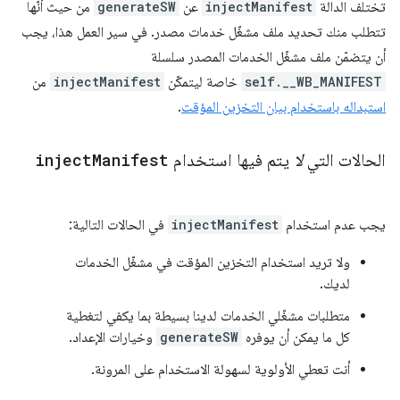
تختلف الدالة
injectManifest
عن
generateSW
من حيث أنّها
تتطلب منك تحديد ملف مشغّل خدمات مصدر. في سير العمل هذا، يجب
أن يتضمّن ملف مشغّل الخدمات المصدر سلسلة
self.__WB_MANIFEST
خاصة ليتمكّن
injectManifest
من
استبداله باستخدام بيان التخزين المؤقت
.
الحالات التي
لا
يتم فيها استخدام
Manifest
inject
يجب عدم استخدام
injectManifest
في الحالات التالية:
ولا تريد استخدام التخزين المؤقت في مشغّل الخدمات
لديك.
متطلبات مشغّلي الخدمات لدينا بسيطة بما يكفي لتغطية
كل ما يمكن أن يوفره
generateSW
وخيارات الإعداد.
أنت تعطي الأولوية لسهولة الاستخدام على المرونة.