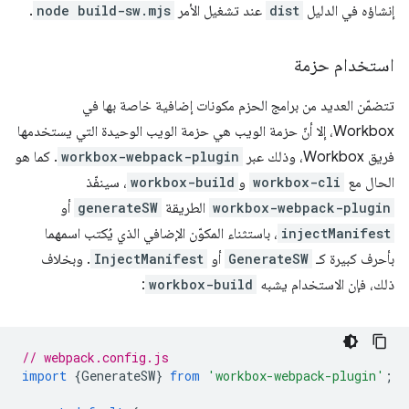
إنشاؤه في الدليل
dist
عند تشغيل الأمر
node build-sw.mjs
.
استخدام حزمة
تتضمّن العديد من برامج الحزم مكونات إضافية خاصة بها في
Workbox، إلا أنّ حزمة الويب هي حزمة الويب الوحيدة التي يستخدمها
فريق Workbox، وذلك عبر
workbox-webpack-plugin
. كما هو
الحال مع
workbox-cli
و
workbox-build
، سينفّذ
workbox-webpack-plugin
الطريقة
generateSW
أو
injectManifest
، باستثناء المكوّن الإضافي الذي يُكتب اسمهما
بأحرف كبيرة كـ
GenerateSW
أو
InjectManifest
. وبخلاف
ذلك، فإن الاستخدام يشبه
workbox-build
:
// webpack.config.js
import
{
GenerateSW
}
from
'workbox-webpack-plugin'
;