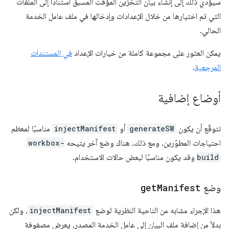
سيؤدي ذلك إلى إنشاء بيان التخزين المؤقت المسبق استنادًا إلى الملفات
التي تم اختيارها من خلال الإعدادات وإدخالها في ملف عامل الخدمة
الحالي.
يمكن العثور على مجموعة كاملة من خيارات الإعداد
في المستندات
المرجعية
.
أوضاع إضافية
نتوقّع أن يكون
generateSW
أو
injectManifest
مناسبًا لمعظم
احتياجات المطوّرين. ومع ذلك، هناك وضع آخر يتيحه
workbox-
build
وقد يكون مناسبًا لبعض حالات الاستخدام.
وضع
Manifest
get
هذا الإجراء مشابه من الناحية النظرية لوضع
injectManifest
، ولكن
بدلاً من إضافة ملف البيان إلى عامل الخدمة المصدر، يعرض مصفوفة