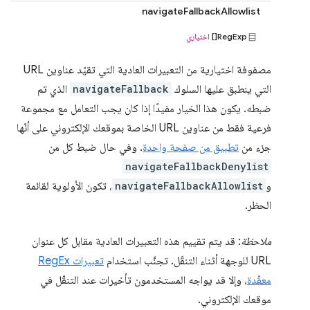
navigateFallbackAllowlist
RegExp[]
اختياري
مصفوفة اختيارية من التعبيرات العادية التي تقيّد عناوين URL
التي ينطبق عليها السلوك
navigateFallback
الذي تم
ضبطه. يكون هذا الخيار مفيدًا إذا كان يجب التعامل مع مجموعة
فرعية فقط من عناوين URL الخاصة بموقعك الإلكتروني على أنّها
جزء من
تطبيق من صفحة واحدة
. وفي حال ضبط كل من
navigateFallbackDenylist
و
navigateFallbackAllowlist
، تكون الأولوية لقائمة
الحظر.
ملاحظة
: قد يتم تقييم هذه التعبيرات العادية مقابل كل عنوان
URL للوجهة أثناء التنقّل. تجنَّب استخدام
تعبيرات RegEx
معقّدة
، وإلا قد يواجه المستخدمون تأخيرات عند التنقّل في
موقعك الإلكتروني.