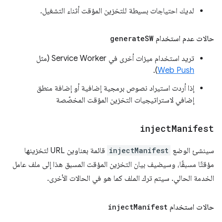
لديك احتياجات بسيطة للتخزين المؤقت أثناء التشغيل.
حالات عدم استخدام
SW
generate
تريد استخدام ميزات أخرى في Service Worker (مثل
).
Web Push
إذا أردت استيراد نصوص برمجية إضافية أو إضافة منطق
إضافي لاستراتيجيات التخزين المؤقت المخصّصة
inject
Manifest
سينشئ الوضع
injectManifest
قائمة بعناوين URL لتخزينها
مؤقتًا مسبقًا، وسيضيف بيان التخزين المؤقت المسبق هذا إلى ملف عامل
الخدمة الحالي. سيتم ترك الملف كما هو في الحالات الأخرى.
حالات استخدام
Manifest
inject