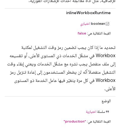
الإضافية، مثل أداة معالجة أحداث الإشعارات الفورية.
inlineWorkboxRuntime
boolean
اختياري
القيمة التلقائية هي:
false
تحديد ما إذا كان يجب تضمين رمز وقت التشغيل لمكتبة
Workbox في مشغّل الخدمات ذي المستوى الأعلى، أو تقسيمه
إلى ملف منفصل يجب نشره مع مشغّل الخدمات ويعني إبقاء وقت
التشغيل منفصلاً أنّه لن يضطر المستخدمون إلى إعادة تنزيل رمز
Workbox في كل مرة يتغيّر فيها عامل الخدمة ذو المستوى
الأعلى.
الوضع
سلسلة
اختيارية
القيمة التلقائية هي:
"production"