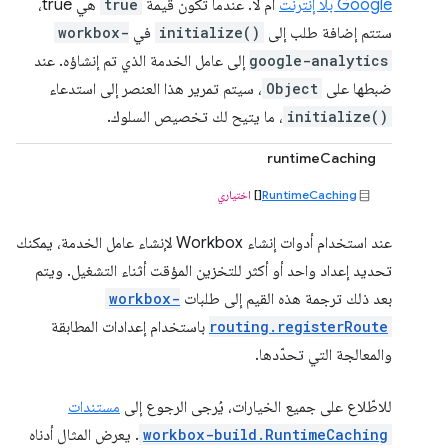
Google بلا إنترنت
أم لا. عندما تكون قيمة
true
هي true،
ستتم إضافة طلب إلى
initialize()
في
workbox-
google-analytics
إلى عامل الخدمة الذي تم إنشاؤه. عند
ضبطها على
Object
، سيتم تمرير هذا العنصر إلى استدعاء
initialize()
، ما يتيح لك تخصيص السلوك.
runtimeCaching
RuntimeCaching
[]
اختياري
عند استخدام أدوات إنشاء Workbox لإنشاء عامل الخدمة، يمكنك
تحديد إعداد واحد أو أكثر للتخزين المؤقت أثناء التشغيل. ويتم
بعد ذلك ترجمة هذه القيم إلى طلبات
workbox-
routing.registerRoute
باستخدام إعدادات المطابقة
والمعالجة التي تحدّدها.
للاطّلاع على جميع الخيارات، يُرجى الرجوع إلى
مستندات
workbox-build.RuntimeCaching
. يعرض المثال أدناه