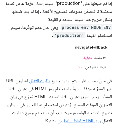
إذا تم ضبطها على "production"، سيتم إنشاء حزمة عامل خدمة
محسّنة لا تتضمّن معلومات تصحيح الأخطاء. إذا لم يتم ضبطها
بشكل صريح هنا، سيتم استخدام القيمة
process.env.NODE_ENV
، وفي حال عدم توفّرها، سيتم
استخدام القيمة
'production'
.
navigateFallback
سلسلة
اختيارية
القيمة التلقائية هي:
null
في حال تحديدها، سيتم تنفيذ جميع
طلبات التنقّل
لعناوين URL
غير المخزّنة مؤقتًا مسبقًا باستخدام رمز HTML في عنوان URL
المقدَّم. يجب تمرير عنوان URL لمستند HTML مُدرَج في بيان
التخزين المؤقت المسبق. يُفترض استخدام هذا الخيار في سيناريو
تطبيق الصفحة الواحدة، حيث تريد أن تستخدم جميع عمليات
التنقّل
رمز HTML لغلاف التطبيق
مشتركًا.