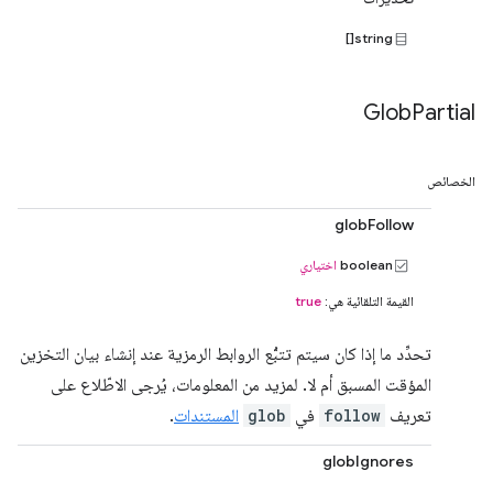
string[]
Glob
Partial
الخصائص
globFollow
boolean
اختياري
القيمة التلقائية هي:
true
تحدِّد ما إذا كان سيتم تتبُّع الروابط الرمزية عند إنشاء بيان التخزين
المؤقت المسبق أم لا. لمزيد من المعلومات، يُرجى الاطّلاع على
تعريف
follow
في
glob
المستندات
.
globIgnores