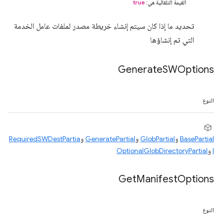
القيمة التلقائية هي:
true
تحديد ما إذا كان سيتم إنشاء خريطة مصدر لملفات عامل الخدمة
التي تم إنشاؤها
Generate
SWOptions
النوع
BasePartial
و
GlobPartial
و
GeneratePartial
و
RequiredSWDestPartia
l
و
OptionalGlobDirectoryPartial
Get
Manifest
Options
النوع