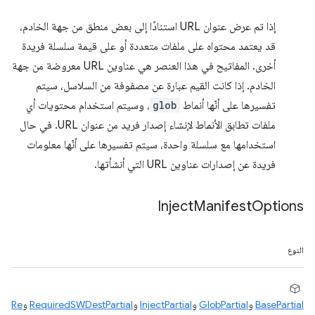
إذا تم عرض عنوان URL استنادًا إلى بعض منطق من جهة الخادم،
قد يعتمد محتواه على ملفات متعددة أو على قيمة سلسلة فريدة
أخرى. المفاتيح في هذا العنصر هي عناوين URL معروضة من جهة
الخادم. إذا كانت القيم عبارة عن مصفوفة من السلاسل، سيتم
تفسيرها على أنّها أنماط
glob
، وسيتم استخدام محتويات أي
ملفات تطابق الأنماط لإنشاء إصدار فريد من عنوان URL. في حال
استخدامها مع سلسلة واحدة، سيتم تفسيرها على أنّها معلومات
فريدة عن إصدارات عناوين URL التي أنشأتها.
Inject
Manifest
Options
النوع
BasePartial
و
GlobPartial
و
InjectPartial
و
RequiredSWDestPartial
و
Re