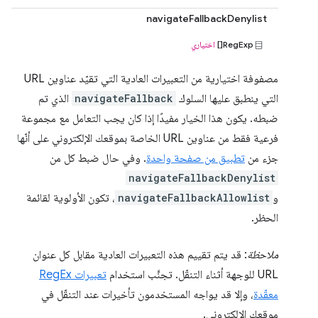
navigateFallbackDenylist
RegExp[]
اختياري
مصفوفة اختيارية من التعبيرات العادية التي تقيّد عناوين URL
التي ينطبق عليها السلوك
navigateFallback
الذي تم
ضبطه. يكون هذا الخيار مفيدًا إذا كان يجب التعامل مع مجموعة
فرعية فقط من عناوين URL الخاصة بموقعك الإلكتروني على أنّها
جزء من
تطبيق من صفحة واحدة
. وفي حال ضبط كل من
navigateFallbackDenylist
و
navigateFallbackAllowlist
، تكون الأولوية لقائمة
الحظر.
ملاحظة
: قد يتم تقييم هذه التعبيرات العادية مقابل كل عنوان
URL للوجهة أثناء التنقّل. تجنَّب استخدام
تعبيرات RegEx
معقّدة
، وإلا قد يواجه المستخدمون تأخيرات عند التنقّل في
موقعك الإلكتروني.