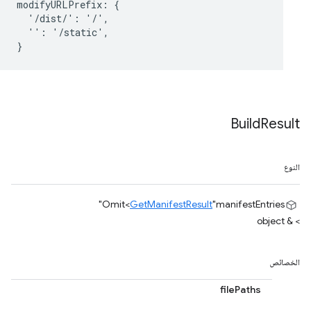
modifyURLPrefix: {

  '/dist/': '/',

  '': '/static',

Build
Result
النوع
Omit<
GetManifestResult
"manifestEntries"
> & object
الخصائص
filePaths