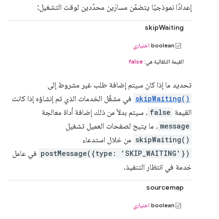
إعدادًا نموذجيًا يتضمّن مسارَين محدّدين لوقت التشغيل:
skipWaiting
boolean
اختياري
القيمة التلقائية هي:
false
تحديد ما إذا كان سيتم إضافة طلب غير مشروط إلى
skipWaiting()
في مشغّل الخدمات الذي تم إنشاؤه إذا كانت
القيمة
false
، سيتم بدلاً من ذلك إضافة أداة معالجة
message
، ما يتيح لصفحات العميل تشغيل
skipWaiting()
من خلال استدعاء
postMessage({type: 'SKIP_WAITING'})
في عامل
خدمة في انتظار التنفيذ.
sourcemap
boolean
اختياري