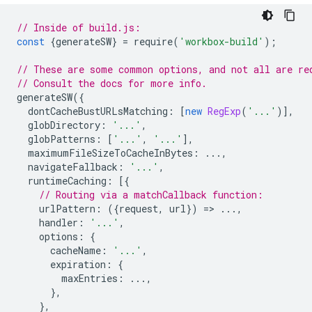
// Inside of build.js:
const
{
generateSW
}
=
require
(
'workbox-build'
);
// These are some common options, and not all are re
// Consult the docs for more info.
generateSW
({
dontCacheBustURLsMatching
:
[
new
RegExp
(
'...'
)],
globDirectory
:
'...'
,
globPatterns
:
[
'...'
,
'...'
],
maximumFileSizeToCacheInBytes
:
...,
navigateFallback
:
'...'
,
runtimeCaching
:
[{
// Routing via a matchCallback function:
urlPattern
:
({
request
,
url
})
=
>
...,
handler
:
'...'
,
options
:
{
cacheName
:
'...'
,
expiration
:
{
maxEntries
:
...,
},
},