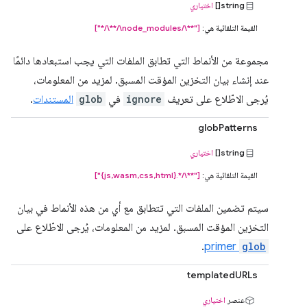
string[]
اختياري
القيمة التلقائية هي:
["**\/node_modules\/**\/*"]
مجموعة من الأنماط التي تطابق الملفات التي يجب استبعادها دائمًا
عند إنشاء بيان التخزين المؤقت المسبق. لمزيد من المعلومات،
يُرجى الاطّلاع على تعريف
ignore
في
glob
المستندات
.
globPatterns
string[]
اختياري
القيمة التلقائية هي:
["**\/*.{js,wasm,css,html}"]
سيتم تضمين الملفات التي تتطابق مع أي من هذه الأنماط في بيان
التخزين المؤقت المسبق. لمزيد من المعلومات، يُرجى الاطّلاع على
.
primer
glob
templatedURLs
عنصر
اختياري