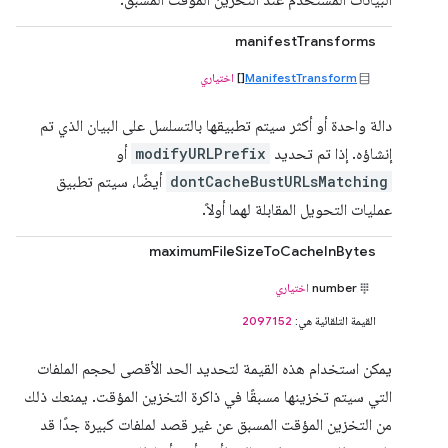
البيانات المستخدَم عند التخزين المؤقت المسبق.
manifestTransforms
ManifestTransform
[]
اختياري
دالة واحدة أو أكثر سيتم تطبيقها بالتسلسل على البيان الذي تم
إنشاؤه. إذا تم تحديد
modifyURLPrefix
أو
dontCacheBustURLsMatching
أيضًا، سيتم تطبيق
عمليات التحويل المقابلة لهما أولاً.
maximumFileSizeToCacheInBytes
number
اختياري
القيمة التلقائية هي:
2097152
يمكن استخدام هذه القيمة لتحديد الحد الأقصى لحجم الملفات
التي سيتم تخزينها مسبقًا في ذاكرة التخزين المؤقت. يمنعك ذلك
من التخزين المؤقت المسبق عن غير قصد لملفات كبيرة جدًا قد