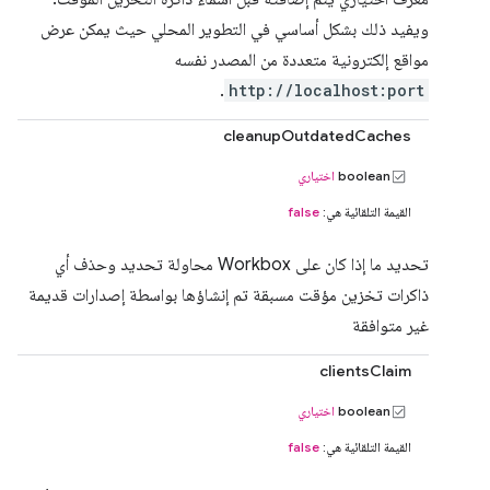
ويفيد ذلك بشكل أساسي في التطوير المحلي حيث يمكن عرض
مواقع إلكترونية متعددة من المصدر نفسه
.
http://localhost:port
cleanupOutdatedCaches
boolean
اختياري
القيمة التلقائية هي:
false
تحديد ما إذا كان على Workbox محاولة تحديد وحذف أي
ذاكرات تخزين مؤقت مسبقة تم إنشاؤها بواسطة إصدارات قديمة
غير متوافقة
clientsClaim
boolean
اختياري
القيمة التلقائية هي:
false