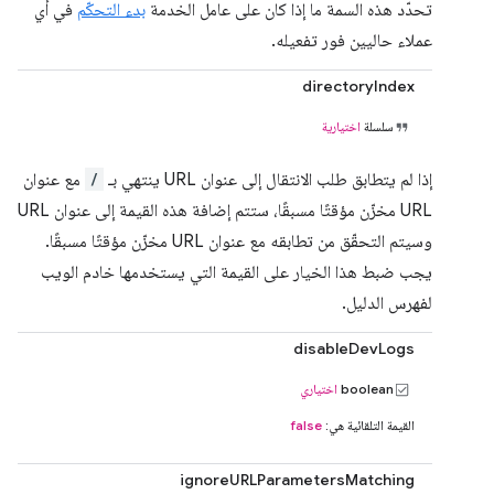
تحدّد هذه السمة ما إذا كان على عامل الخدمة
بدء التحكّم
في أي
عملاء حاليين فور تفعيله.
directoryIndex
سلسلة
اختيارية
إذا لم يتطابق طلب الانتقال إلى عنوان URL ينتهي بـ
/
مع عنوان
URL مخزّن مؤقتًا مسبقًا، ستتم إضافة هذه القيمة إلى عنوان URL
وسيتم التحقّق من تطابقه مع عنوان URL مخزّن مؤقتًا مسبقًا.
يجب ضبط هذا الخيار على القيمة التي يستخدمها خادم الويب
لفهرس الدليل.
disableDevLogs
boolean
اختياري
القيمة التلقائية هي:
false
ignoreURLParametersMatching