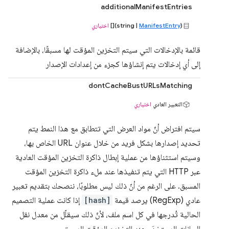
additionalManifestEntries
(string |
ManifestEntry
)[]
اختياري
قائمة بالإدخالات التي سيتم التخزين المؤقت لها مسبقًا، بالإضافة
إلى أي إدخالات يتم إنشاؤها كجزء من إعدادات الإصدار
dontCacheBustURLsMatching
التعبير العادي
اختياري
سيتم افتراض أنّ مواد العرض التي تتطابق مع هذا النمط يتم
تحديد إصدارها بشكل فريد من خلال عنوان URL الخاص بها،
وسيتم استثناؤها من عملية إبطال ذاكرة التخزين المؤقت العادية
عبر HTTP التي يتم تنفيذها عند ملء ذاكرة التخزين المؤقت
المسبق. على الرغم من أنّ ذلك ليس مطلوبًا، ننصحك بتقديم تعبير
عادي (RegExp) يرصد قيمة
[hash]
إذا كانت عملية التصميم
الحالية تُدرجها في كل اسم ملف، لأنّ ذلك سيقلّل من معدل نقل