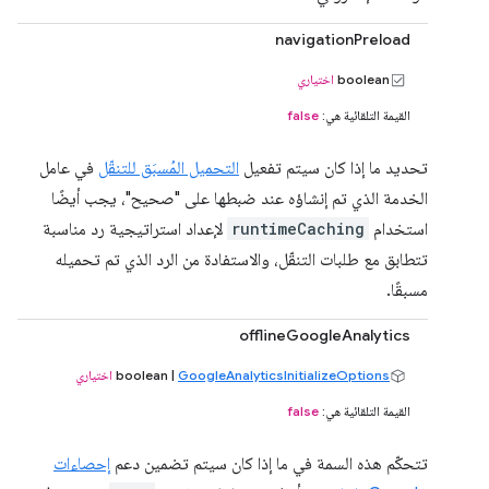
navigationPreload
boolean
اختياري
القيمة التلقائية هي:
false
تحديد ما إذا كان سيتم تفعيل
التحميل المُسبَق للتنقّل
في عامل
الخدمة الذي تم إنشاؤه عند ضبطها على "صحيح"، يجب أيضًا
استخدام
runtimeCaching
لإعداد استراتيجية رد مناسبة
تتطابق مع طلبات التنقّل، والاستفادة من الرد الذي تم تحميله
مسبقًا.
offlineGoogleAnalytics
GoogleAnalyticsInitializeOptions
boolean |
اختياري
القيمة التلقائية هي:
false
تتحكّم هذه السمة في ما إذا كان سيتم تضمين دعم
إحصاءات