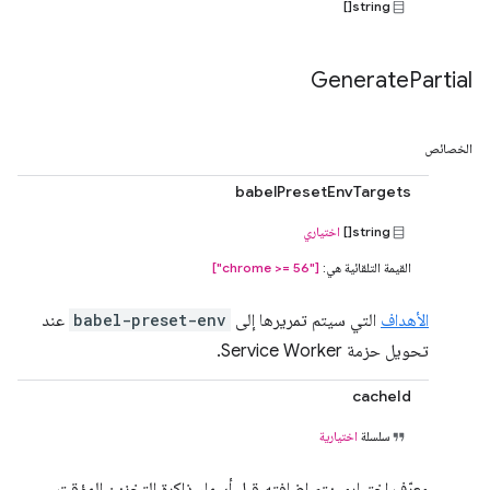
string[]
Generate
Partial
الخصائص
babelPresetEnvTargets
string[]
اختياري
القيمة التلقائية هي:
["chrome >= 56"]
الأهداف
التي سيتم تمريرها إلى
babel-preset-env
عند
تحويل حزمة Service Worker.
cacheId
سلسلة
اختيارية
معرّف اختياري يتم إضافته قبل أسماء ذاكرة التخزين المؤقت.