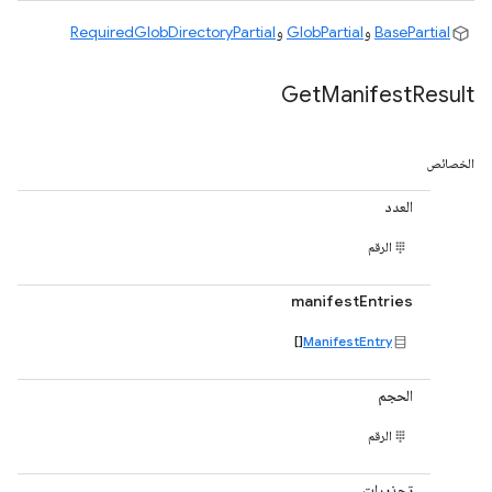
BasePartial
و
GlobPartial
و
RequiredGlobDirectoryPartial
Get
Manifest
Result
الخصائص
العدد
الرقم
manifestEntries
[]
ManifestEntry
الحجم
الرقم
تحذيرات