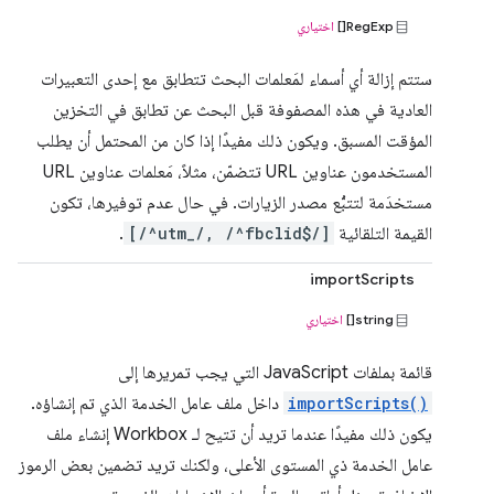
RegExp[]
اختياري
ستتم إزالة أي أسماء لمَعلمات البحث تتطابق مع إحدى التعبيرات
العادية في هذه المصفوفة قبل البحث عن تطابق في التخزين
المؤقت المسبق. ويكون ذلك مفيدًا إذا كان من المحتمل أن يطلب
المستخدمون عناوين URL تتضمّن، مثلاً، مَعلمات عناوين URL
مستخدَمة لتتبُّع مصدر الزيارات. في حال عدم توفيرها، تكون
القيمة التلقائية
[/^utm_/, /^fbclid$/]
.
importScripts
string[]
اختياري
قائمة بملفات JavaScript التي يجب تمريرها إلى
importScripts()
داخل ملف عامل الخدمة الذي تم إنشاؤه.
يكون ذلك مفيدًا عندما تريد أن تتيح لـ Workbox إنشاء ملف
عامل الخدمة ذي المستوى الأعلى، ولكنك تريد تضمين بعض الرموز