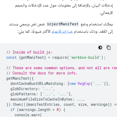
إدخالات البيان، بالإضافة إلى معلومات حول عدد الإدخالات والحجم
الإجمالي.
يمكنك استخدام وضع
injectManifest
ضمن نص برمجي يستند
إلى العُقد، وذلك باستخدام
خيارات الإعداد
الأكثر شيوعًا، كما يلي:
// Inside of build.js:
const
{
getManifest
}
=
require
(
'workbox-build'
);
// These are some common options, and not all are re
// Consult the docs for more info.
getManifest
({
dontCacheBustURLsMatching
:
[
new
RegExp
(
'...'
)],
globDirectory
:
'...'
,
globPatterns
:
[
'...'
,
'...'
],
maximumFileSizeToCacheInBytes
:
...,
}).
then
(({
manifestEntries
,
count
,
size
,
warnings
})
=
if
(
warnings
.
length
 > 
0
)
{
console
.
warn
(