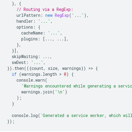
},
{
// Routing via a RegExp:
urlPattern
:
new
RegExp
(
'...'
),
handler
:
'...'
,
options
:
{
cacheName
:
'...'
,
plugins
:
[...,
...],
},
}],
skipWaiting
:
...,
swDest
:
'...'
,
}).
then
(({
count
,
size
,
warnings
})
=
>
{
if
(
warnings
.
length
 > 
0
)
{
console
.
warn
(
'Warnings encountered while generating a servi
warnings
.
join
(
'\n'
)
);
}
console
.
log
(
`Generated a service worker, which wil
});