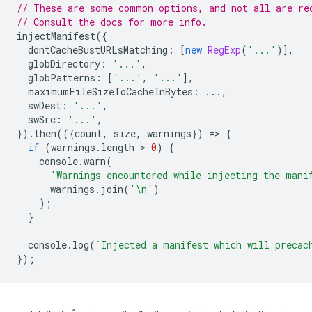
// These are some common options, and not all are re
// Consult the docs for more info.
injectManifest
({
dontCacheBustURLsMatching
:
[
new
RegExp
(
'...'
)],
globDirectory
:
'...'
,
globPatterns
:
[
'...'
,
'...'
],
maximumFileSizeToCacheInBytes
:
...,
swDest
:
'...'
,
swSrc
:
'...'
,
}).
then
(({
count
,
size
,
warnings
})
=
>
{
if
(
warnings
.
length
 > 
0
)
{
console
.
warn
(
'Warnings encountered while injecting the mani
warnings
.
join
(
'\n'
)
);
}
console
.
log
(
`Injected a manifest which will precac
});