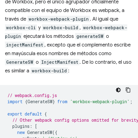
de Workbox, pero el único agrupador oficialmente
compatible con el equipo de Workbox es webpack, a
través de
workbox-webpack-plugin
. Al igual que
workbox-cli
y
workbox-build
,
workbox-webpack-
plugin
ejecutará los métodos
generateSW
o
injectManifest
, excepto que el complemento escribe
en mayúscula esos nombres de métodos como
GenerateSW
o
InjectManifest
. De lo contrario, el uso
es similar a
workbox-build
:
// webpack.config.js
import
{
GenerateSW
}
from
'workbox-webpack-plugin'
;
export
default
{
// Other webpack config options omitted for brevit
plugins
:
[
new
GenerateSW
({