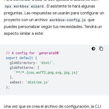
npx workbox wizard
. El asistente te hará algunas
preguntas. Las respuestas se usarán para configurar un
proyecto con un archivo
workbox-config.js
que
puedes personalizar según tus necesidades. Tendrá un
aspecto similar a este:
// A config for `generateSW`
export
default
{
globDirectory
:
'dist/'
,
globPatterns
:
[
'**/*.{css,woff2,png,svg,jpg,js}'
],
swDest
:
'dist/sw.js'
};
Una vez que se crea el archivo de configuración, la CLI