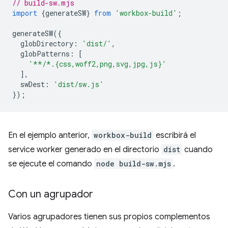
// build-sw.mjs
import
{
generateSW
}
from
'workbox-build'
;
generateSW
({
globDirectory
:
'dist/'
,
globPatterns
:
[
'**/*.{css,woff2,png,svg,jpg,js}'
],
swDest
:
'dist/sw.js'
});
En el ejemplo anterior,
workbox-build
escribirá el
service worker generado en el directorio
dist
cuando
se ejecute el comando
node build-sw.mjs
.
Con un agrupador
Varios agrupadores tienen sus propios complementos