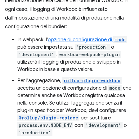
memorizzazione nella cache del runtime di Workbox. In
ogni caso, il logging di Workbox è influenzato
dall'impostazione di una modalità di produzione nella
configurazione del bundler:
In webpack, l'
opzione di configurazione di
mode
può essere impostata su
'production'
o
'development'
.
workbox-webpack-plugin
utilizzerà il logging di produzione o sviluppo in
Workbox in base a questo valore.
Per l'aggregazione,
rollup-plugin-workbox
accetta un'opzione di configurazione di
mode
che
determina anche se Workbox registra qualcosa
nella console. Se utilizzi l'aggregazione senza il
plug-in specifico per Workbox, devi configurare
@rollup/plugin-replace
per sostituire
process.env.NODE_ENV
con
'development'
o
'production'
.