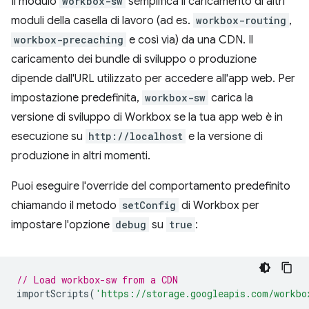
Il modulo
workbox-sw
semplifica il caricamento di altri
moduli della casella di lavoro (ad es.
workbox-routing
,
workbox-precaching
e così via) da una CDN. Il
caricamento dei bundle di sviluppo o produzione
dipende dall'URL utilizzato per accedere all'app web. Per
impostazione predefinita,
workbox-sw
carica la
versione di sviluppo di Workbox se la tua app web è in
esecuzione su
http://localhost
e la versione di
produzione in altri momenti.
Puoi eseguire l'override del comportamento predefinito
chiamando il metodo
setConfig
di Workbox per
impostare l'opzione
debug
su
true
:
// Load workbox-sw from a CDN
importScripts
(
'https://storage.googleapis.com/workbo