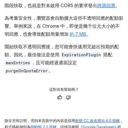
階段快取，也就是對未啟用 CORS 的要求發出
跨源回應
。
為考量安全性，瀏覽器會自動擴大這些不透明回應的配額影
響。舉例來說，在 Chrome 中，即使是幾千位元大小的不
明回應，也會導致配額用量增加
約 7 MB
。
開始快取不透明回應後，您可能會快速用完超出預期的配
額。因此，最佳做法是使用
ExpirationPlugin
搭配
maxEntries
，且可能經過適當設定
purgeOnQuotaError
。
這對你有幫助嗎？
除非另有註明，否則本頁面中的內容是採用
創用 CC 姓名標示 4.0 授權
，
程式碼範例則為
阿帕契 2.0 授權
。詳情請參閱《
Google Developers 網