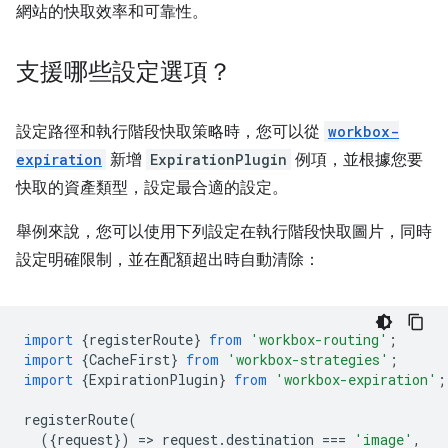
網站的快取效率和可靠性。
支援哪些設定選項？
設定路徑和執行階段快取策略時，您可以從
workbox-
expiration
新增
ExpirationPlugin
例項，並根據您要
快取的資產類型，設定最合適的設定。
舉例來說，您可以使用下列設定在執行階段快取圖片，同時
設定明確限制，並在配額超出時自動清除：
import
{
registerRoute
}
from
'workbox-routing'
;
import
{
CacheFirst
}
from
'workbox-strategies'
;
import
{
ExpirationPlugin
}
from
'workbox-expiration'
;
registerRoute
(
({
request
})
=
>
request
.
destination
===
'image'
,