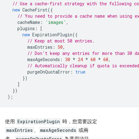
// Use a cache-first strategy with the following c
new
CacheFirst
({
// You need to provide a cache name when using e
cacheName
:
'images'
,
plugins
:
[
new
ExpirationPlugin
({
// Keep at most 50 entries.
maxEntries
:
50
,
// Don't keep any entries for more than 30 d
maxAgeSeconds
:
30
*
24
*
60
*
60
,
// Automatically cleanup if quota is exceede
purgeOnQuotaError
:
true
})
]
})
);
使用
ExpirationPlugin
時，您需要設定
maxEntries
、
maxAgeSeconds
或兩
purgeOnQuotaError