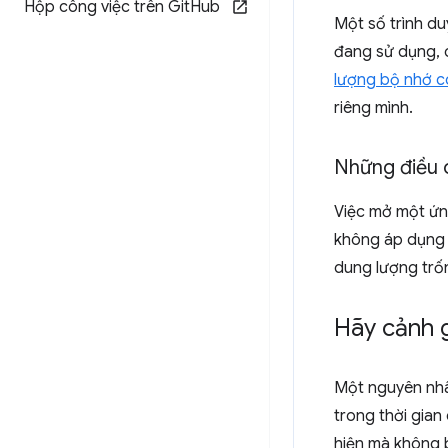
Hộp công việc trên Git
Hub
Một số trình d
đang sử dụng, c
lượng bộ nhớ c
riêng mình.
Những điều 
Việc mở một ứ
không áp dụng 
dung lượng trốn
Hãy cảnh g
Một nguyên nhâ
trong thời gian
hiện mà không 