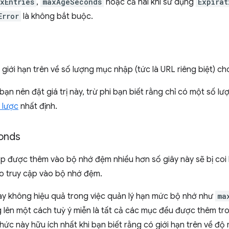
xEntries
,
maxAgeSeconds
hoặc cả hai khi sử dụng
Expirat
Error
là không bắt buộc.
 giới hạn trên về số lượng mục nhập (tức là URL riêng biệt) c
ạn nên đặt giá trị này, trừ phi bạn biết rằng chỉ có một số l
 lược
nhất định.
onds
 được thêm vào bộ nhớ đệm nhiều hơn số giây này sẽ bị coi l
eo truy cập vào bộ nhớ đệm.
y không hiệu quả trong việc quản lý hạn mức bộ nhớ như
ma
 lên một cách tuỳ ý miễn là tất cả các mục đều được thêm tr
ức này hữu ích nhất khi bạn biết rằng có giới hạn trên về đ