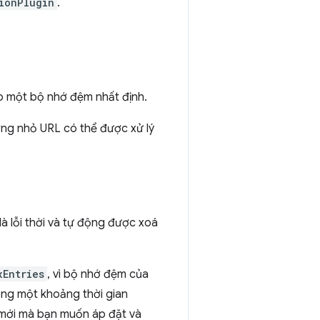
ionPlugin
.
ho một bộ nhớ đệm nhất định.
ượng nhỏ URL có thể được xử lý
à lỗi thời và tự động được xoá
xEntries
, vì bộ nhớ đệm của
ong một khoảng thời gian
ộ mới mà bạn muốn áp đặt và