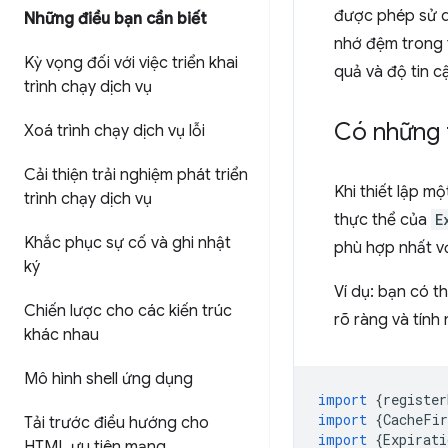
được phép sử d
Những điều bạn cần biết
nhớ đệm trong 
Kỳ vọng đối với việc triển khai
quả và độ tin c
trình chạy dịch vụ
Có những 
Xoá trình chạy dịch vụ lỗi
Cải thiện trải nghiệm phát triển
Khi thiết lập m
trình chạy dịch vụ
thực thể của
E
Khắc phục sự cố và ghi nhật
phù hợp nhất v
ký
Ví dụ: bạn có t
Chiến lược cho các kiến trúc
rõ ràng và tín
khác nhau
Mô hình shell ứng dụng
import
{
register
import
{
CacheFir
Tải trước điều hướng cho
import
{
Expirati
HTML ưu tiên mạng