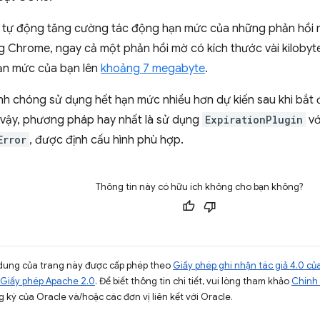
t tự động tăng cường tác động hạn mức của những phản hồi 
ng Chrome, ngay cả một phản hồi mờ có kích thước vài kiloby
ạn mức của bạn lên
khoảng 7 megabyte
.
nh chóng sử dụng hết hạn mức nhiều hơn dự kiến sau khi bắt 
 vậy, phương pháp hay nhất là sử dụng
ExpirationPlugin
vớ
Error
, được định cấu hình phù hợp.
Thông tin này có hữu ích không cho bạn không?
ội dung của trang này được cấp phép theo
Giấy phép ghi nhận tác giả 4.0 
Giấy phép Apache 2.0
. Để biết thông tin chi tiết, vui lòng tham khảo
Chính 
 ký của Oracle và/hoặc các đơn vị liên kết với Oracle.