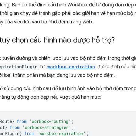
ụng. Bạn có thể định cấu hình Workbox để tự động dọn dẹp 
thời gian chạy để tránh gặp phải các giới hạn về hạn mức bộ
ậy của việc lưu vào bộ nhớ đệm trang web.
tuỳ chọn cấu hình nào được hỗ trợ?
ột tuyến đường và chiến lược lưu vào bộ nhớ đệm trong thời g
xpirationPlugin
từ
workbox-expiration
được định cấu hì
ới loại thành phần mà bạn đang lưu vào bộ nhớ đệm.
hể sử dụng cấu hình sau để lưu hình ảnh vào bộ nhớ đệm trong 
h năng tự động dọn dẹp nếu vượt quá hạn mức:
Route
}
from
'workbox-routing'
;
st
}
from
'workbox-strategies'
;
onPlugin
}
from
'workbox-expiration'
;