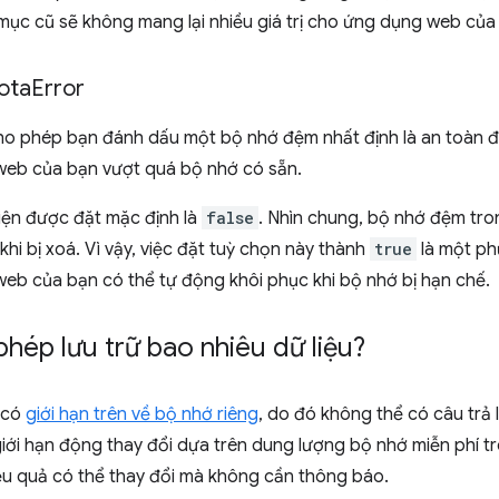
c mục cũ sẽ không mang lại nhiều giá trị cho ứng dụng web của
ota
Error
ho phép bạn đánh dấu một bộ nhớ đệm nhất định là an toàn 
eb của bạn vượt quá bộ nhớ có sẵn.
iện được đặt mặc định là
false
. Nhìn chung, bộ nhớ đệm tro
khi bị xoá. Vì vậy, việc đặt tuỳ chọn này thành
true
là một ph
eb của bạn có thể tự động khôi phục khi bộ nhớ bị hạn chế.
hép lưu trữ bao nhiêu dữ liệu?
t có
giới hạn trên về bộ nhớ riêng
, do đó không thể có câu trả 
giới hạn động thay đổi dựa trên dung lượng bộ nhớ miễn phí trên
iệu quả có thể thay đổi mà không cần thông báo.