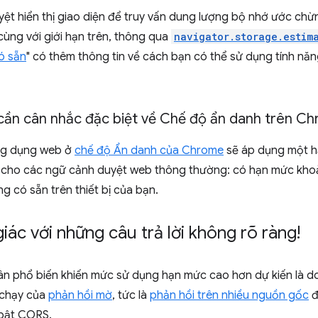
uyệt hiển thị giao diện để truy vấn dung lượng bộ nhớ ước c
ùng với giới hạn trên, thông qua
navigator.storage.estim
ó sẵn
" có thêm thông tin về cách bạn có thể sử dụng tính n
cần cân nhắc đặc biệt về Chế độ ẩn danh trên C
ng dụng web ở
chế độ Ẩn danh của Chrome
sẽ áp dụng một hạ
cho các ngữ cảnh duyệt web thông thường: có hạn mức kho
g có sẵn trên thiết bị của bạn.
iác với những câu trả lời không rõ ràng!
n phổ biến khiến mức sử dụng hạn mức cao hơn dự kiến là do
 chạy của
phản hồi mờ
, tức là
phản hồi trên nhiều nguồn gốc
đ
bật CORS.