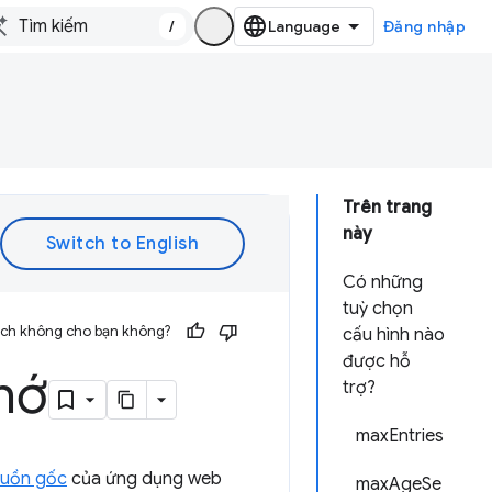
/
Đăng nhập
Trên trang
này
Có những
tuỳ chọn
 ích không cho bạn không?
cấu hình nào
được hỗ
hớ
trợ?
maxEntries
uồn gốc
của ứng dụng web
maxAgeSe