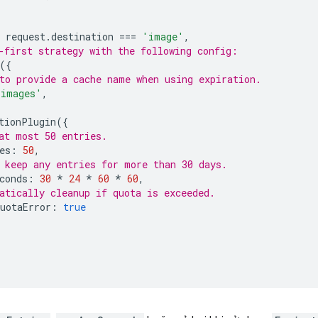
request
.
destination
===
'image'
,
-first strategy with the following config:
({
to provide a cache name when using expiration.
'images'
,
tionPlugin
({
at most 50 entries.
es
:
50
,
 keep any entries for more than 30 days.
conds
:
30
*
24
*
60
*
60
,
atically cleanup if quota is exceeded.
uotaError
:
true