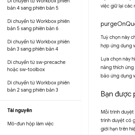
Di chuyển từ Workbox phiên
việc giữ lại cá
bản 4 sang phiên bản 5
Di chuyển từ Workbox phiên
purge
On
Qu
bản 5 sang phiên bản 6
Tuỳ chọn này c
Di chuyển từ Workbox phiên
hợp ứng dụng w
bản 3 sang phiên bản 4
Lựa chọn này h
Di chuyển từ sw-precache
năng thích ứng 
hoặc sw-toolbox
bảo ứng dụng w
Di chuyển từ Workbox phiên
bản 2 sang phiên bản 3
Bạn được p
Tài nguyên
Mỗi trình duyệ
trình duyệt có 
Mô-đun hộp làm việc
giới hạn trên h