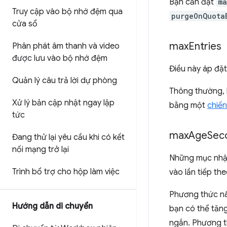
Bạn cần đặt
ma
Truy cập vào bộ nhớ đệm qua
purgeOnQuota
cửa sổ
max
Entries
Phân phát âm thanh và video
được lưu vào bộ nhớ đệm
Điều này áp đặt
Quản lý câu trả lời dự phòng
Thông thường, b
Xử lý bản cập nhật ngay lập
bằng một
chiến
tức
max
Age
Sec
Đang thử lại yêu cầu khi có kết
nối mạng trở lại
Những mục nhập
Trình bổ trợ cho hộp làm việc
vào lần tiếp th
Phương thức nà
Hướng dẫn di chuyển
bạn có thể tăng
ngắn. Phương th