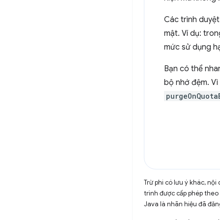
Các trình duyệ
mật. Ví dụ: tro
mức sử dụng h
Bạn có thể nha
bộ nhớ đệm. Vì
purgeOnQuota
Trừ phi có lưu ý khác, n
trình được cấp phép theo
Java là nhãn hiệu đã đăng