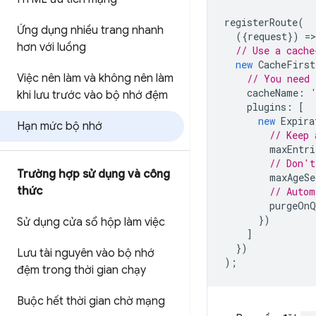
registerRoute
(
Ứng dụng nhiều trang nhanh
({
request
})
=
>
hơn với luồng
// Use a cache
new
CacheFirst
Việc nên làm và không nên làm
// You need 
cacheName
:
khi lưu trước vào bộ nhớ đệm
plugins
:
[
new
Expira
Hạn mức bộ nhớ
// Keep 
maxEntri
// Don't
Trường hợp sử dụng và công
maxAgeSe
thức
// Autom
purgeOnQ
})
Sử dụng cửa sổ hộp làm việc
]
})
Lưu tài nguyên vào bộ nhớ
);
đệm trong thời gian chạy
Buộc hết thời gian chờ mạng