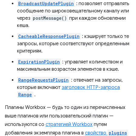
BroadcastUpdatePlugin
: позволяет отправлять
сообщение по широковещательному каналу или
через
postMessage()
при каждом обновлении
кеша.
CacheableResponsePlugin
: кэширует только те
запросы, которые соответствуют определенным
критериям.
ExpirationPlugin
: управляет количеством и
максимальным возрастом элементов в кэше.
RangeRequestsPlugin
: отвечает на запросы,
которые включают
заголовок HTTP-запроса
Range
.
Плагины Workbox — будь то один из перечисленных
выше плагинов или пользовательский плагин —
используются со
стратегией Workbox
путем
добавления экземпляра плагина в
свойство
plugins