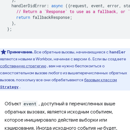
handlerDidError
:
async
({
request
,
event
,
error
,
st
// Return a `Response` to use as a fallback, or `
return
fallbackResponse
;
},
};
Примечание.
Все обратные вызовы, начинающиеся с
handler
являются новыми в Workbox, начиная с версии 6. Если вы создаете
собственную стратегию
, вам не нужно беспокоиться о
самостоятельном вызове любого из вышеперечисленных обратных
вызовов, поскольку все они обрабатываются
базовым классом
.
Strategy
Объект
event
, доступный в перечисленных выше
обратных вызовах, является исходным событием,
которое инициировало действие выборки или
кэширования. Иногда исходного события
не
будет,