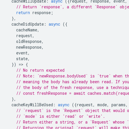
cacheWillUpdate
:
async
({
request
,
response
,
event
,
// Return `response`, a different `Response` obj
return
response
;
},
cacheDidUpdate
:
async
({
cacheName
,
request
,
oldResponse
,
newResponse
,
event
,
state
,
})
=
>
{
// No return expected
// Note: `newResponse.bodyUsed` is `true` when t
// meaning the body has already been read. If yo
// the body of the fresh response, use a techniq
// const freshResponse = await caches.match(requ
},
cacheKeyWillBeUsed
:
async
({
request
,
mode
,
params
,
// `request` is the `Request` object that would 
// `mode` is either 'read' or 'write'.
// Return either a string, or a `Request` whose `
// Returning the original `request` will make th