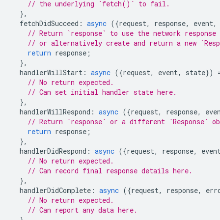
// the underlying `fetch()` to fail.
},
fetchDidSucceed
:
async
({
request
,
response
,
event
,
// Return `response` to use the network response 
// or alternatively create and return a new `Res
return
response
;
},
handlerWillStart
:
async
({
request
,
event
,
state
})
// No return expected.
// Can set initial handler state here.
},
handlerWillRespond
:
async
({
request
,
response
,
eve
// Return `response` or a different `Response` o
return
response
;
},
handlerDidRespond
:
async
({
request
,
response
,
even
// No return expected.
// Can record final response details here.
},
handlerDidComplete
:
async
({
request
,
response
,
err
// No return expected.
// Can report any data here.
},