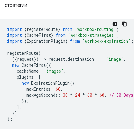
стратегии:
import
{
registerRoute
}
from
'workbox-routing'
;
import
{
CacheFirst
}
from
'workbox-strategies'
;
import
{
ExpirationPlugin
}
from
'workbox-expiration'
;
registerRoute
(
({
request
})
=
>
request
.
destination
===
'image'
,
new
CacheFirst
({
cacheName
:
'images'
,
plugins
:
[
new
ExpirationPlugin
({
maxEntries
:
60
,
maxAgeSeconds
:
30
*
24
*
60
*
60
,
// 30 Days
}),
],
})
);