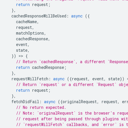
return
request
;
},
cachedResponseWillBeUsed
:
async
({
cacheName
,
request
,
matchOptions
,
cachedResponse
,
event
,
state
,
})
=
>
{
// Return `cachedResponse`, a different `Respons
return
cachedResponse
;
},
requestWillFetch
:
async
({
request
,
event
,
state
})
// Return `request` or a different `Request` obj
return
request
;
},
fetchDidFail
:
async
({
originalRequest
,
request
,
er
// No return expected.
// Note: `originalRequest` is the browser's requ
// request after being passed through plugins wit
// `requestWillFetch` callbacks, and `error` is 