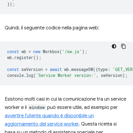
});
Quindi, il seguente codice nella pagina web:
const
wb
=
new
Workbox
(
'/sw.js'
);
wb
.
register
();
const
swVersion
=
await
wb
.
messageSW
({
type
:
'GET_VER
console
.
log
(
'Service Worker version:'
,
swVersion
);
Esistono molti casi in cui la comunicazione tra un service
worker e il
window
può essere utile, ad esempio per
avvertire l'utente quando è disponibile un
aggiornamento del service worker
. Questa ricetta si
basa su un metodo di assistenza speciale per