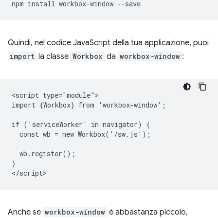
npm
install
workbox-window
Quindi, nel codice JavaScript della tua applicazione, puoi
import
la classe
Workbox
da
workbox-window
:
<script type="module">

import {Workbox} from 'workbox-window';

if ('serviceWorker' in navigator) {

  const wb = new Workbox('/sw.js');

  wb.register();

}

Anche se
workbox-window
è abbastanza piccolo,