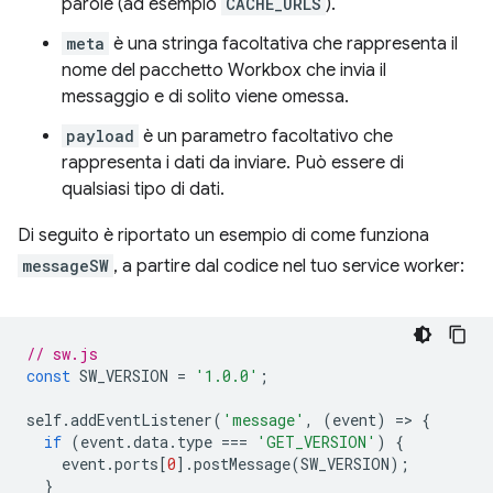
parole (ad esempio
CACHE_URLS
).
meta
è una stringa facoltativa che rappresenta il
nome del pacchetto Workbox che invia il
messaggio e di solito viene omessa.
payload
è un parametro facoltativo che
rappresenta i dati da inviare. Può essere di
qualsiasi tipo di dati.
Di seguito è riportato un esempio di come funziona
messageSW
, a partire dal codice nel tuo service worker:
// sw.js
const
SW_VERSION
=
'1.0.0'
;
self
.
addEventListener
(
'message'
,
(
event
)
=
>
{
if
(
event
.
data
.
type
===
'GET_VERSION'
)
{
event
.
ports
[
0
].
postMessage
(
SW_VERSION
);
}