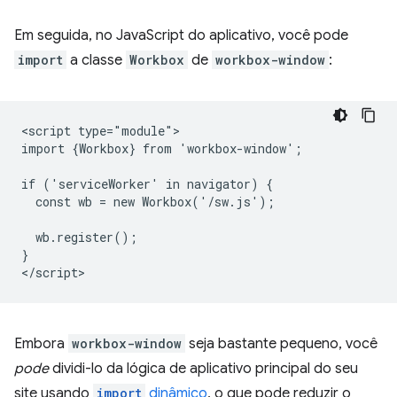
Em seguida, no JavaScript do aplicativo, você pode
import
a classe
Workbox
de
workbox-window
:
<script type="module">

import {Workbox} from 'workbox-window';

if ('serviceWorker' in navigator) {

  const wb = new Workbox('/sw.js');

  wb.register();

}

Embora
workbox-window
seja bastante pequeno, você
pode
dividi-lo da lógica de aplicativo principal do seu
site usando
import
dinâmico
, o que pode reduzir o