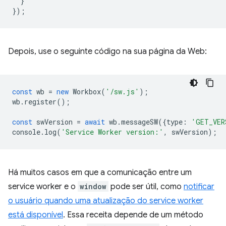
}
});
Depois, use o seguinte código na sua página da Web:
const
wb
=
new
Workbox
(
'/sw.js'
);
wb
.
register
();
const
swVersion
=
await
wb
.
messageSW
({
type
:
'GET_VER
console
.
log
(
'Service Worker version:'
,
swVersion
);
Há muitos casos em que a comunicação entre um
service worker e o
window
pode ser útil, como
notificar
o usuário quando uma atualização do service worker
está disponível
. Essa receita depende de um método