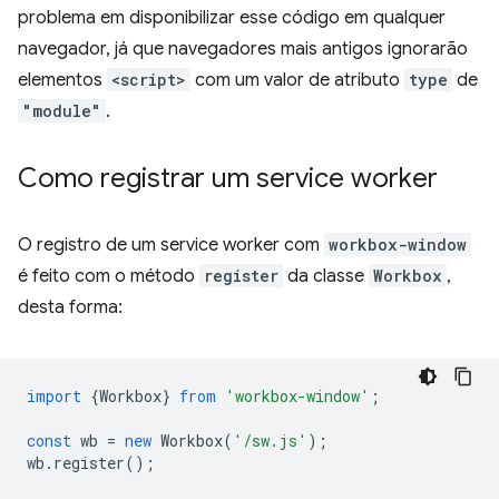
problema em disponibilizar esse código em qualquer
navegador, já que navegadores mais antigos ignorarão
elementos
<script>
com um valor de atributo
type
de
"module"
.
Como registrar um service worker
O registro de um service worker com
workbox-window
é feito com o método
register
da classe
Workbox
,
desta forma:
import
{
Workbox
}
from
'workbox-window'
;
const
wb
=
new
Workbox
(
'/sw.js'
);
wb
.
register
();