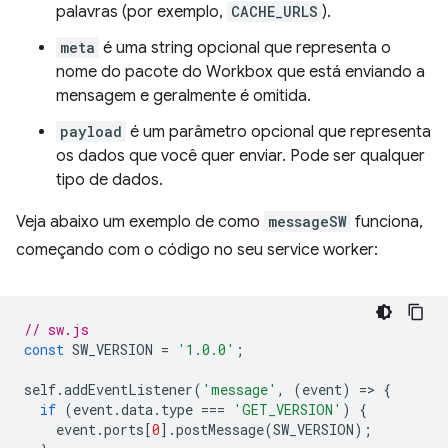
palavras (por exemplo,
CACHE_URLS
).
meta
é uma string opcional que representa o
nome do pacote do Workbox que está enviando a
mensagem e geralmente é omitida.
payload
é um parâmetro opcional que representa
os dados que você quer enviar. Pode ser qualquer
tipo de dados.
Veja abaixo um exemplo de como
messageSW
funciona,
começando com o código no seu service worker:
// sw.js
const
SW_VERSION
=
'1.0.0'
;
self
.
addEventListener
(
'message'
,
(
event
)
=
>
{
if
(
event
.
data
.
type
===
'GET_VERSION'
)
{
event
.
ports
[
0
].
postMessage
(
SW_VERSION
);