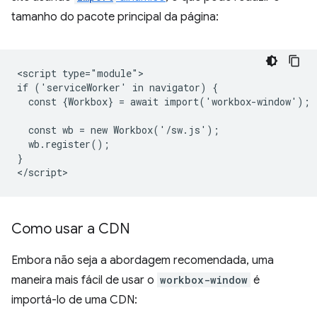
tamanho do pacote principal da página:
<script type="module">

if ('serviceWorker' in navigator) {

  const {Workbox} = await import('workbox-window');

  const wb = new Workbox('/sw.js');

  wb.register();

}

Como usar a CDN
Embora não seja a abordagem recomendada, uma
maneira mais fácil de usar o
workbox-window
é
importá-lo de uma CDN: