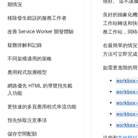
很好。 這不讓
期情況
良好的抽象化機制
移除發生錯誤的服務工作者
工作站轉送和快取
改善 Service Worker 開發體驗
務工作站，同時
疑難排解和記錄
在最簡單的情況
方法可立即完成
不同架構適用的策略
如需更進階的用
應用程式殼層模型
workbox-
網路優先 HTML 的導覽預先載
workbox-
入功能
workbox
更快速的多頁應用程式串流功能
workbox-
預先快取注意事項
workbox
儲存空間配額