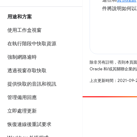
這些和
其他模組
件將說明如何以
用途和方案
使用工作盒視窗
在執行階段中快取資源
強制網路逾時
除非另有註明，否則本頁
Oracle 和/或其關聯企
透過視窗存取快取
上次更新時間：2021-09-
提供快取的音訊和視訊
管理備用回應
提供相片
立即處理更新
提報錯誤
恢復連線後重試要求
查看已知問題