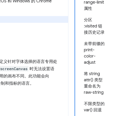
和 Windows 的 Chrome
range-limit
属性
分区
:visited 链
接历史记录
未带前缀的
print-
color-
定义针对字体选择的语言专用处
adjust
fscreenCanvas
时无法设置语
将 string
用的画布不同。此功能会向
attr() 类型
绘制和指标的语言。
重命名为
raw-string
不限类型的
var() 回退