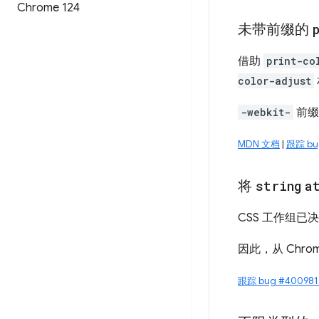
Chrome 124
未带前缀的
借助
print-co
color-adjust
-webkit-
前缀
MDN 文档
|
跟踪 bug
将
string
a
CSS 工作组已
因此，从 Chrom
跟踪 bug #400981