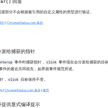
var(
)
回退
回退部分不会根据被引用的自定义属性的类型进行验证。
301
|
ChromeStatus.com 条目
分派给捕获的指针
nterup
事件时捕获指针，
click
事件现在会分派给捕获的目
事件的最近共同祖先，如界面事件规范所述。
针，
click
目标保持不变。
96
|
ChromeStatus.com 条目
|
规范
释提供显式编译提示