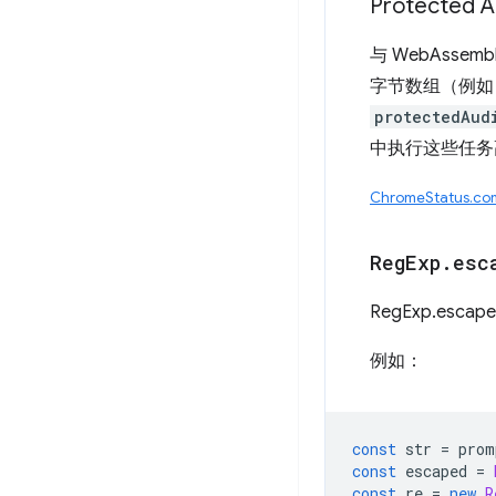
Protecte
与 WebAsse
字节数组（例如，使
protectedAud
中执行这些任务
ChromeStatus.c
Reg
Exp
.
esc
RegExp.e
例如：
const
str
=
prom
const
escaped
=
const
re
=
new
R