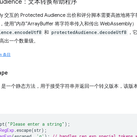
d Audience：文本转换帮助程序
mbly 交互的 Protected Audience 出价和评分脚本需要
用“内存”ArrayBuffer 将字符串传入和传出 WebAssem
ience.encodeUtf8
和
protectedAudience.decodeUtf8
，它
高出一个数量级。
om 条目
ape
scape 是一个静态方法，用于接受字符串并返回一个转义版本，
pt
(
"Please enter a string"
);
RegExp
.
escape
(
str
);
egExp
(
escaped
,
'g'
);
// handles reg exp special tokens 