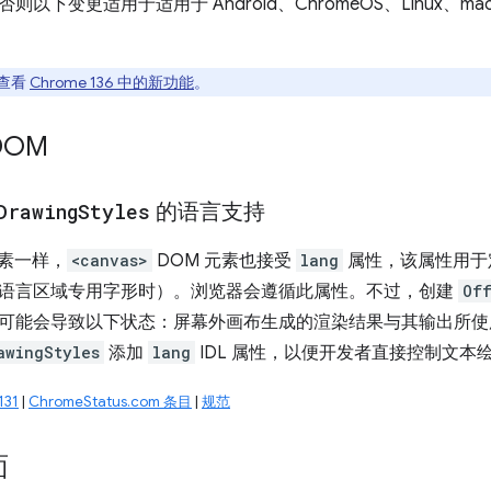
下变更适用于适用于 Android、ChromeOS、Linux、macOS 
查看
Chrome 136 中的新功能
。
DOM
Drawing
Styles
的语言支持
元素一样，
<canvas>
DOM 元素也接受
lang
属性，该属性用于
语言区域专用字形时）。浏览器会遵循此属性。不过，创建
Of
可能会导致以下状态：屏幕外画布生成的渲染结果与其输出所使
awingStyles
添加
lang
IDL 属性，以便开发者直接控制文本
131
|
ChromeStatus.com 条目
|
规范
面