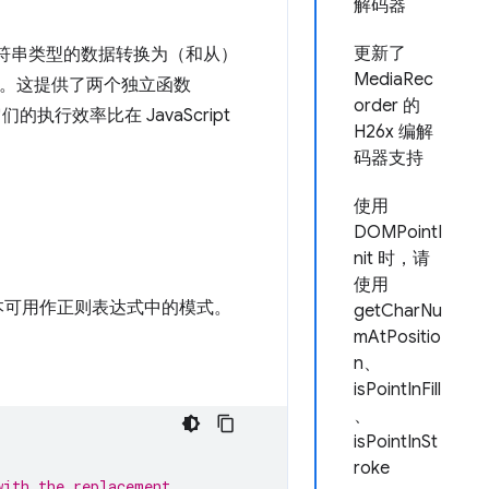
解码器
更新了
高效地将字符串类型的数据转换为（和从）
MediaRec
bly）。这提供了两个独立函数
order 的
们的执行效率比在 JavaScript
H26x 编解
码器支持
使用
DOMPointI
nit 时，请
使用
该版本可用作正则表达式中的模式。
getCharNu
mAtPositio
n、
isPointInFill
、
isPointInSt
roke
with the replacement.