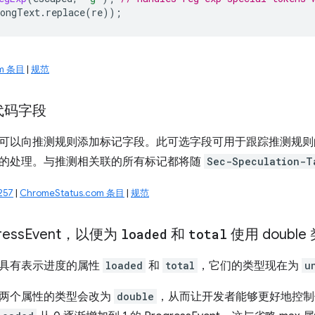
ongText
.
replace
(
re
));
om 条目
|
规范
代码字段
可以向推测规则添加标记字段。此可选字段可用于跟踪推测规则
的处理。与推测相关联的所有标记都将随
Sec-Speculation-T
257
|
ChromeStatus.com 条目
|
规范
ess
Event，以便为
loaded
和
total
使用 double
ent 具有表示进度的属性
loaded
和
total
，它们的类型现在为
u
两个属性的类型会改为
double
，从而让开发者能够更好地控制