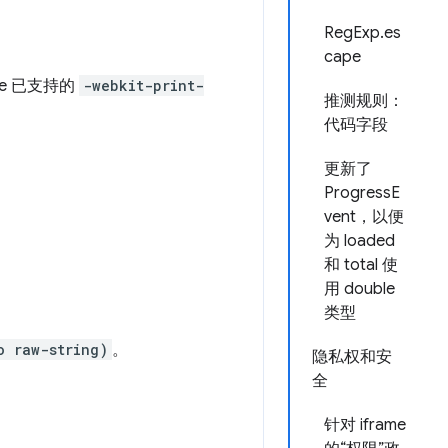
RegExp.es
cape
e 已支持的
-webkit-print-
推测规则：
代码字段
更新了
ProgressE
vent，以便
为 loaded
和 total 使
用 double
类型
o raw-string)
。
隐私权和安
全
针对 iframe