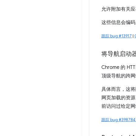
允许附加有关应在
这些信息会编码
跟踪 bug #13917
|
将导航启动器
Chrome 的 
顶级导航的跨网
具体而言，这将
网页加载的资源
前访问过给定网
跟踪 bug #398784