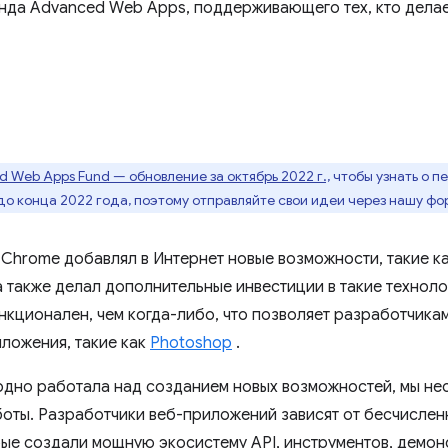
нда Advanced Web Apps, поддерживающего тех, кто делае
 Web Apps Fund — обновление за октябрь 2022 г.,
чтобы узнать о п
до конца 2022 года, поэтому отправляйте свои идеи через нашу фо
 Chrome добавлял в Интернет новые возможности, такие к
а также делал дополнительные инвестиции в такие техноло
нкционален, чем когда-либо, что позволяет разработчика
ложения, такие как
Photoshop
.
дно работала над созданием новых возможностей, мы нес
оты. Разработчики веб-приложений зависят от бесчислен
рые создали мощную экосистему API, инструментов, демо