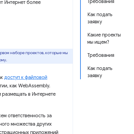
Требования
т Интернет более
Как подать
заявку
Какие проекты
мы ищем?
ервом наборе проектов, которые мы
Требования
рму.
Как подать
заявку
ак
доступ к файловой
гии, как WebAssembly.
м размещать в Интернете
ем ответственность за
ного множества других
нстрационных приложений