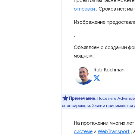
проектов вы также можете
отправки
. Сроков нет; мы
Изображение предостав
,
Объявляем о создании фо
мощным.
Rob Kochman
Примечание.
Посетите
Advanced
спонсировали. Заявки принимаются 
На протяжении многих лет
системе
и
WebTransport
, 