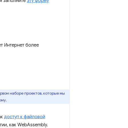
ем заполните
эту форму
т Интернет более
ервом наборе проектов, которые мы
рму.
ак
доступ к файловой
гии, как WebAssembly.