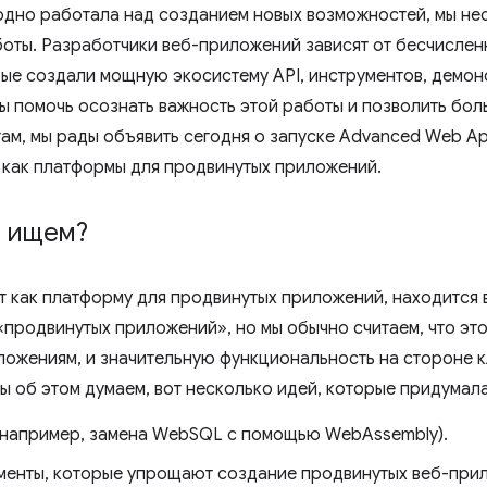
дно работала над созданием новых возможностей, мы нес
оты. Разработчики веб-приложений зависят от бесчислен
рые создали мощную экосистему API, инструментов, демо
бы помочь осознать важность этой работы и позволить бо
там, мы рады объявить сегодня о запуске Advanced Web A
 как платформы для продвинутых приложений.
ы ищем?
ет как платформу для продвинутых приложений, находится 
«продвинутых приложений», но мы обычно считаем, что эт
ожениям, и значительную функциональность на стороне к
ы об этом думаем, вот несколько идей, которые придумал
(например, замена WebSQL с помощью WebAssembly).
менты, которые упрощают создание продвинутых веб-при