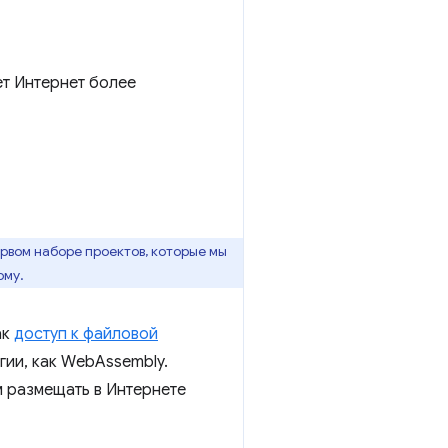
т Интернет более
ервом наборе проектов, которые мы
рму.
ак
доступ к файловой
гии, как WebAssembly.
м размещать в Интернете