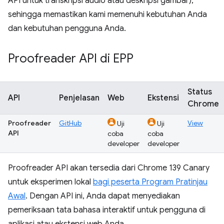
API untuk transkripsi audio atau deskripsi gambar),
sehingga memastikan kami memenuhi kebutuhan Anda
dan kebutuhan pengguna Anda.
Proofreader API di EPP
Status
API
Penjelasan
Web
Ekstensi
Chrome
Proofreader
GitHub
View
Uji
Uji
API
coba
coba
developer
developer
Proofreader API akan tersedia dari Chrome 139 Canary
untuk eksperimen lokal
bagi peserta Program Pratinjau
Awal
. Dengan API ini, Anda dapat menyediakan
pemeriksaan tata bahasa interaktif untuk pengguna di