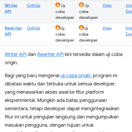
Writer
GitHub
View
Int
Uji
Uji
API
Ex
coba
coba
developer
developer
Rewriter
GitHub
View
Int
Uji
Uji
API
Ex
coba
coba
developer
developer
Writer API
dan
Rewriter API
kini tersedia dalam uji coba
origin.
Bagi yang baru mengenal
uji coba origin
, program ini
dibatasi waktu dan terbuka untuk semua developer,
yang menawarkan akses awal ke fitur platform
eksperimental. Mungkin ada batas penggunaan
sementara, tetapi developer dapat mengintegrasikan
fitur ini untuk pengujian langsung dan mengumpulkan
masukan pengguna, dengan tujuan untuk