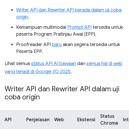
Writer API dan Rewriter API berada dalam uji coba
origin
.
Kemampuan multimodal
Prompt API
tersedia untuk
peserta Program Pratinjau Awal (EPP).
Proofreader API
baru
akan segera tersedia untuk
Peserta EPP.
Lihat semua
status API AI bawaan
dan
semua hal di web
yang terjadi di Google I/O 2025
.
Writer API dan Rewriter API dalam uji
coba origin
Status
API
Penjelasan
Web
Ekstensi
In
Chrome