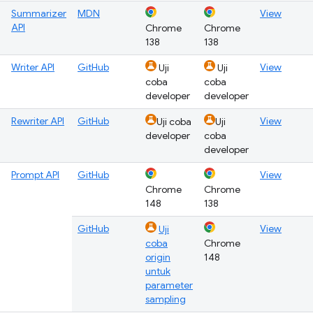
Summarizer
MDN
View
API
Chrome
Chrome
138
138
Writer API
GitHub
View
Uji
Uji
coba
coba
developer
developer
Rewriter API
GitHub
View
Uji coba
Uji
developer
coba
developer
Prompt API
GitHub
View
Chrome
Chrome
148
138
GitHub
View
Uji
coba
Chrome
origin
148
untuk
parameter
sampling