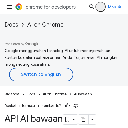
Masuk
Docs
AI on Chrome
Google menggunakan teknologi AI untuk menerjemahkan
konten ke dalam bahasa pilihan Anda. Terjemahan AI mungkin
mengandung kesalahan.
Beranda
Docs
AI on Chrome
AI bawaan
Apakah informasi ini membantu?
API AI bawaan