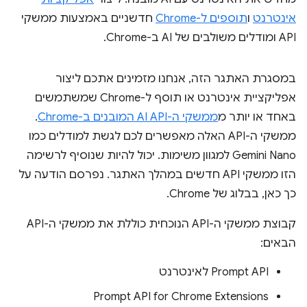
אינטרנט
ו
תוספים ל-Chrome
חדשניים באמצעות ממשקי
API ומודלים משולבים של AI ב-Chrome.
במסגרת האתגר הזה, אנחנו מזמינים אתכם ליצור
אפליקציית אינטרנט או תוסף ל-Chrome שמשתמשים
באחד או יותר מ
ממשקי ה-AI API המובנים ב-Chrome
.
ממשקי ה-API האלה מאפשרים לכם לגשת למודלים כמו
Gemini Nano למגוון משימות. יכול להיות שנוסיף לרשימה
הזו ממשקי API חדשים במהלך האתגר. נפרסם הודעה על
כך כאן, בבלוג של Chrome.
קבוצת ממשקי ה-API הנוכחית כוללת את ממשקי ה-API
הבאים:
Prompt API לאינטרנט
‫Prompt API for Chrome Extensions