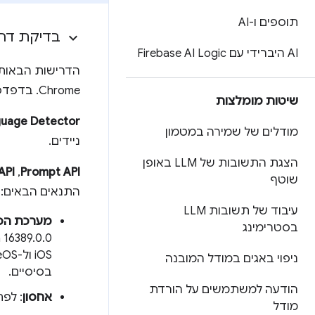
תוספים ו-AI
בדיקת דר
AI היברידי עם Firebase AI Logic
Chrome. בדפדפנים אחרים עשויות להיות דרישות הפעלה שונות.
שיטות מומלצות
guage Detector
מודלים של שמירה במטמון
ניידים.
הצגת התשובות של LLM באופן
Prompt API
,‏
API
שוטף
התנאים הבאים:
עיבוד של תשובות LLM
מערכת הפ
בסטרימינג
Platform 16389.0.0 
ניפוי באגים במודל המובנה
בסיסיים.
הודעה למשתמשים על הורדת
אחסון
: לפחות 22 GB של שטח פנוי בכרך
מודל