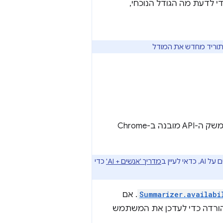
המודל. כדי לדעת מה הגודל הנוכחי,
ה-API של הכלי לסיכום משתמש במודל שאומן ליצירת סיכומים באיכות גבוהה. ממשק ה-API מובנה ב-Chrome
מדריך 'אנשים + AI'
כדי
Summarizer.availabi
. אם
הורדה כדי לעדכן את המשתמש