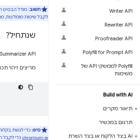
חשוב
: מודל הבסיס המובנה הוא מודל של AI גנרטיבי
Writer API
לקבל שיטות מומלצות, מתוד
Rewriter API
שנתחיל?
Proofreader API
Polyfill for Prompt API
‫Summarizer API זמין החל מ-
‫Polyfill לממשקי API של
מריצים זיהוי תכונות 
משימות
Build with AI
תיאור מקרים
תרגום במכשיר
טיפ:
כדי לגשת בקלות יותר ל-Prompt API ולממשקי AI API מובנים אחרים בבסי
AI בצד הלקוח או בצד השרת
chromium-ai
כדי לקבל הקלדות של cript