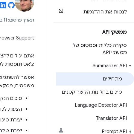
לנסות את ההדגמות
תאריך פרסום: 11 בנובמבר 2024, תאריך עדכון אחרון: 30 ביולי 2025
ממשקי API
rowser Support
סקירה כללית וסטטוס של
ממשקי API
אתם יכולים להצ
צ'אט תוססות לס
Summarizer API
מתחילים
משפטים, פסקאות, רשימות
סיכום בחלונות הקשר קטנים
סיכום הנק
Language Detector API
הצעות לכו
Translator API
יצירת סיכו
יצירת טיז
Prompt API