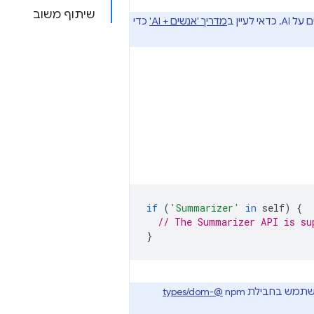
שיתוף משוב
מדריך 'אנשים + AI'
כדי
if
(
'Summarizer'
in
self
)
{
// The Summarizer API is su
}
@types/dom-