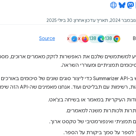
x
x
138
138
Source
B
יע למשתמשים שלכם את האפשרות לזקק מאמרים ארוכים, מסמכי
יכומים תמציתיים ומעוררי השראה.
אפשר להשתמש ב-Summarizer API כדי ליצור סוגים שונים של סיכומי
 עם תבליטים ועוד. אנחנו מאמינים שה-API הזה שימושי בתרחישים הבאים:
ודות העיקריות במאמר או בשיחה בצ'אט.
תרות ולכותרות משנה למאמרים.
ם תמציתי ואינפורמטיבי של טקסט ארוך.
ר לספר על סמך ביקורת על הספר.