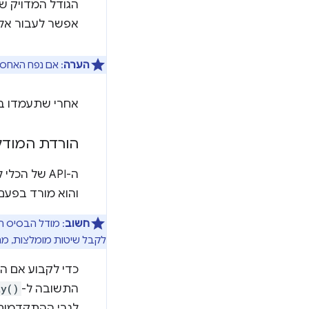
אפשר לעבור אל
הערה
: אם נפח האחסון הפנוי ירד מתחת ל-10 GB אחר
אחרי שתעמדו ב
הורדת המודל
והוא מורד בפע
חשוב
: מודל הבסיס המובנה הוא מודל של AI גנרטיבי
לקבל שיטות מומלצות, מתוד
כדי לקבוע אם המ
התשובה ל-
ty()
לגבי ההתקדמות, 