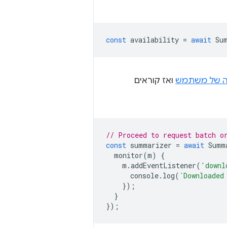
const
availability
=
await
Su
 של משתמש
ואז קוראים
// Proceed to request batch o
const
summarizer
=
await
Summ
monitor
(
m
)
{
m
.
addEventListener
(
'downl
console
.
log
(
`Downloaded
});
}
});