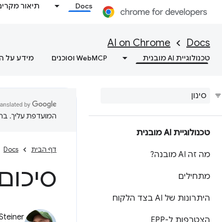
Docs
תיאור מקרים
AI on Chrome
Docs
טכנולוגיית AI מובנית
WebMCP וסוכנים
מידע על ה
המועדפת עליך. בתרג
טכנולוגיית AI מובנית
דף הבית
Docs
מה זה AI מובנה?
סיכום בא
מתחילים
היתרונות של AI בצד הלקוח
Steiner
הצטרפות ל-EPP