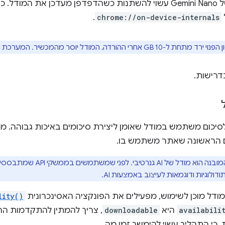
הגודל המדויק של Gemini Nano עשוי להשתנות כשהדפדפן מעדכן את 
.
chrome://on-device-internals
י ההורדה, המודל יוסר מהמכשיר. המערכת תוריד מחדש את המודל
דרישות.
ם הראשונה שאתר משתמש בו.
. לפני שמשתמשים בממשקי API שמתבססים על AI, כדאי לעיין ב
ולוגיות ודוגמאות לעיצוב באמצעות AI.
ודל מוכן לשימוש, מפעילים את הפונקציה האסינכרונית
lity()
availabili
היא
downloadable
, צריך להמתין להתקדמות ה
כי התהליך עשוי להימשך זמן מה.