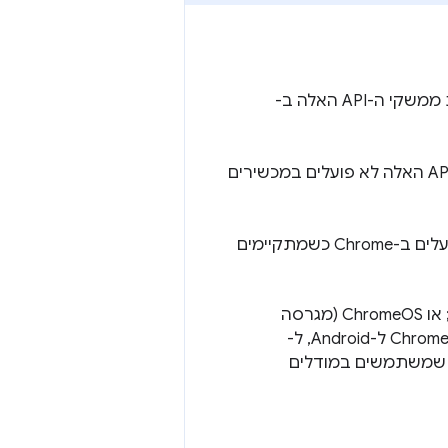
הדרישות הבאות חלות על מפתחים ועל משתמשים שמפעילים תכונות באמצעות ממשקי ה-API האלה ב-
פועלים ב-Chrome במחשב. ממשקי ה-API האלה לא פועלים במכשירים
פועלים ב-Chrome כשמתקיימים
: Windows 10 או 11;‏ macOS 13 ואילך (Ventura ואילך); Linux; או ChromeOS (מגרסה
. עדיין אין תמיכה ב-Chrome ל-Android, ל-
iO ול-ChromeOS במכשירים שהם לא Chromebook Plus בממשקי ה-API שמשתמשים במודלים