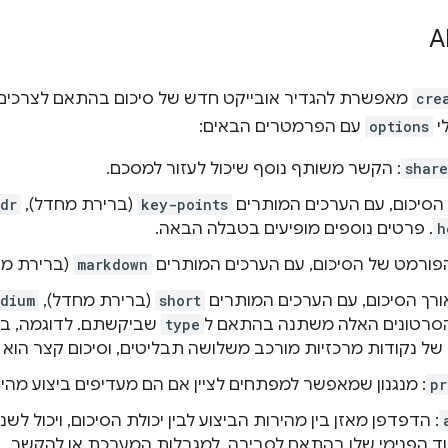
cre
מאפשרת להגדיר אובייקט חדש של סיכום בהתאם לצרכים
י
options
עם הפרמטרים הבאים:
shar
: הקשר משותף נוסף שיכול לעזור למסכם.
ג הסיכום, עם הערכים המותרים
key-points
(ברירת מחדל),
ldr
h
. פרטים נוספים מופיעים בטבלה הבאה.
הפורמט של הסיכום, עם הערכים המותרים
markdown
(ברירת מח
אורך הסיכום, עם הערכים המותרים
short
(ברירת מחדל),
dium
הסרטונים האלה משתנה בהתאם ל
type
 של נקודות מרכזיות מורכב משלושה תבליטים, וסיכום קצר הוא
pr
: מנגנון שמאפשר למפתחים לציין אם הם מעדיפים ביצוע מהיר 
: הדפדפן מאזן בין מהירות הביצוע לבין יכולת הסיכום, ויכול לשנ
ד הפנימי שלו בהתאם לסביבה, למגבלות המערכת או להקשר.