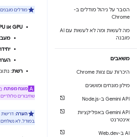
הסבר על ניהול מודלים ב-
מודלים מובנים 
Chrome
GPU או CPU
מה לעשות ומה לא לעשות עם AI
מובנה
מעבד ג
יחידת 
משאבים
הערה
רשת
: נתונ
היכרות עם צוות Chrome
מילון מונחים ומושגים
מונח מפתח
:
ח
שחיבורים סלולריים 
Gemini API ב-Node
js
.
Gemini API באפליקציות
הערה
: דרישת 
אינטרנט
במודל, לא נשלחים נתונים ל-Google או 
AI ב-Web
dev
.