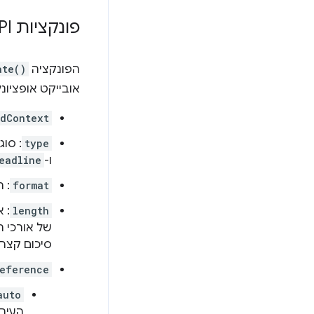
פונקציות API
הפונקציה
ate()
אובייקט אופציונל
edContext
type
: סו
ו-
eadline
format
: 
length
: 
של אורכי 
סיכום קצר
eference
auto
העיבו