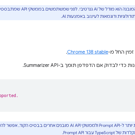
. לפני שמשתמשים בממשקי API שמתבססים על AI, כדאי לעיין ב
ולוגיות ודוגמאות לעיצוב באמצעות AI.
.
Chrome 138 stable
כדי לבדוק אם הדפדפן תומך ב-Summarizer API.
pported.
ס הקוד, אפשר להשתמש בחבילת npm‏
TypeS עבור Prompt API.