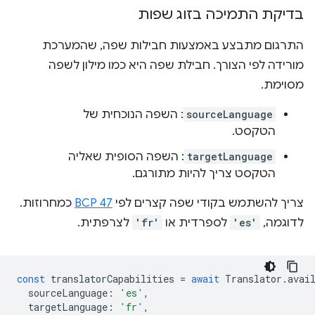
בדיקת התמיכה בזוג שפות
התרגום מתבצע באמצעות חבילות שפה, שהמערכת
מורידה לפי הצורך. חבילת שפה היא כמו מילון לשפה
מסוימת.
sourceLanguage
: השפה הנוכחית של
הטקסט.
targetLanguage
: השפה הסופית שאליה
הטקסט צריך להיות מתורגם.
צריך להשתמש בקודי שפה קצרים לפי
BCP 47
כמחרוזות.
לדוגמה,
'es'
לספרדית או
'fr'
לצרפתית.
const
translatorCapabilities
=
await
Translator
.
avai
sourceLanguage
:
'es'
,
targetLanguage
:
'fr'
,