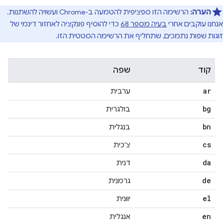
הערה:
הרשימה הזו ספציפית להטמעה ב-Chrome ועשויה להשתנות.
אנחנו עוקבים אחרי
בעיה מספר 68
כדי להוסיף פונקציה לאחזור דינמי של
זוגות שפות נתמכים, שתחליף את הרשימה הסטטית הזו.
קוד
שפה
ar
ערבית
bg
בולגרית
bn
בנגלית
cs
צ'כית
da
דנית
de
גרמנית
el
יוונית
en
אנגלית