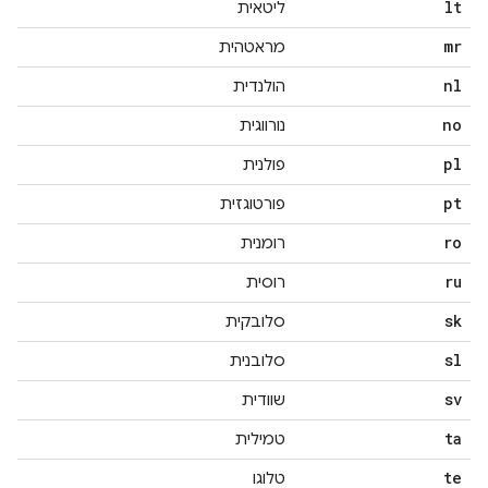
lt
ליטאית
mr
מראטהית
nl
הולנדית
no
נורווגית
pl
פולנית
pt
פורטוגזית
ro
רומנית
ru
רוסית
sk
סלובקית
sl
סלובנית
sv
שוודית
ta
טמילית
te
טלוגו