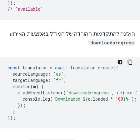
});
// 'available'
האזנה להתקדמות ההורדה של המודל באמצעות האירוע
:
downloadprogress
const
translator
=
await
Translator
.
create
({
sourceLanguage
:
'es'
,
targetLanguage
:
'fr'
,
monitor
(
m
)
{
m
.
addEventListener
(
'downloadprogress'
,
(
e
)
=
>
{
console
.
log
(
`Downloaded 
${
e
.
loaded
*
100
}
%`
);
});
},
});