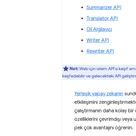
Summarizer API
Translator API
Dil Algılayıcı
Writer API
Rewriter API
Not:
Web için istem API'si keşif ama
keşfedebilir ve gelecekteki API gelişti
Yerleşik yapay zekanın
sundu
etkileşimini zenginleştirmek
çalıştırmanın daha kolay bir 
özelliklerini çevrimdışı veya
pek çok avantajını öğrenin.