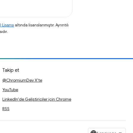
 Lisansı
altında lisanslanmıştır. Ayrıntılı
ıdır.
Takip et
@ChromiumDev X'te
YouTube
LinkedIn'de Geliştiriciler için Chrome
RSS