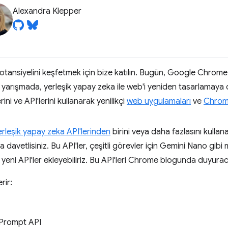
Alexandra Klepper
ansiyelini keşfetmek için bize katılın. Bugün, Google Chrome
u yarışmada, yerleşik yapay zeka ile web'i yeniden tasarlamaya 
i ve API'lerini kullanarak yenilikçi
web uygulamaları
ve
Chrome
rleşik yapay zeka API'lerinden
birini veya daha fazlasını kulla
avetlisiniz. Bu API'ler, çeşitli görevler için Gemini Nano gibi 
 yeni API'ler ekleyebiliriz. Bu API'leri Chrome blogunda duyurac
rir:
 Prompt API