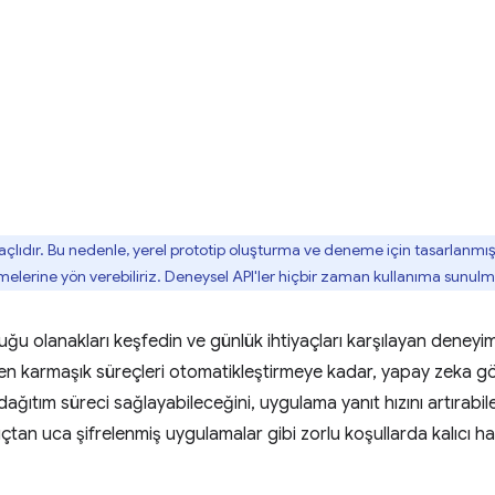
çlıdır. Bu nedenle, yerel prototip oluşturma ve deneme için tasarlanmıştır
rmelerine yön verebiliriz. Deneysel API'ler hiçbir zaman kullanıma sunulma
ğu olanakları keşfedin ve günlük ihtiyaçları karşılayan deneyiml
ten karmaşık süreçleri otomatikleştirmeye kadar, yapay zeka gör
dağıtım süreci sağlayabileceğini, uygulama yanıt hızını artırabi
 uçtan uca şifrelenmiş uygulamalar gibi zorlu koşullarda kalıcı h