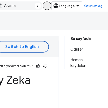
/
Oturum aç
Bu sayfada
Ödüller
Hemen
kaydolun
size yardımcı oldu mu?
y Zeka