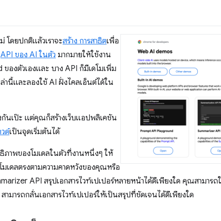
ม่ โดยปกติแล้วเราจะ
สร้าง การสาธิต
เพื่อ
ี
API ของ AI ในตัว
มากมายให้ใช้งาน
ของตัวเองและ บาง API ก็มีเดโมเพิ่ม
่านี้และลองใช้ AI ฝั่งไคลเอ็นต์ได้ใน
งกันเป๊ะ แต่คุณก็สร้างเว็บแอปพลิเคชัน
วด์
เป็นจุดเริ่มต้นได้
ิภาพของโมเดลในตัวที่งานหนึ่งๆ ให้
่าโมเดลตรงตามความคาดหวังของคุณหรือ
mmarizer API สรุปเอกสารไวท์เปเปอร์หลายหน้าได้ดีเพียงใด คุณสามารถใ
PI สามารถกลั่นเอกสารไวท์เปเปอร์ให้เป็นสรุปที่ชัดเจนได้ดีเพียงใด