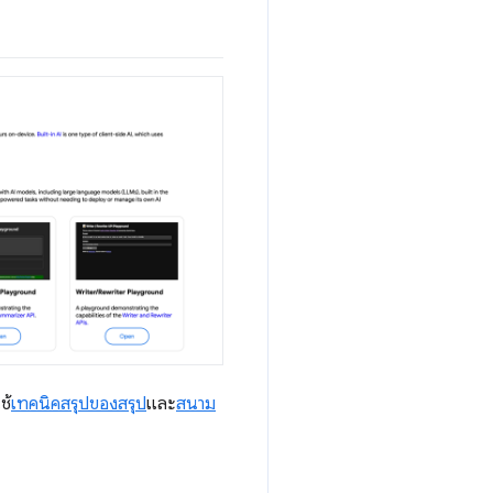
ช้
เทคนิคสรุปของสรุป
และ
สนาม